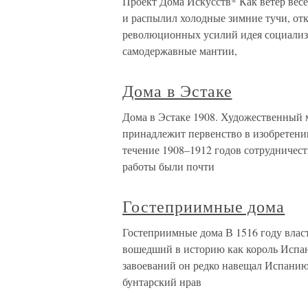
Проект Дома Искусств* Как ветер вес
и распылил холодные зимние тучи, отк
революционных усилий идея социализм
самодержавные мантии,
Дома в Эстаке
Дома в Эстаке 1908. Художественный м
принадлежит первенство в изобретен
течение 1908–1912 годов сотрудничест
работы были почти
Гостеприимные дома
Гостеприимные дома В 1516 году власт
вошедший в историю как король Испан
завоеваний он редко навещал Испанию 
бунтарский нрав