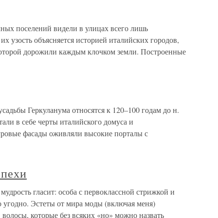
ных поселений видели в улицах всего лишь
их узость объясняется историей италийских городов,
которой дорожили каждым клочком земли. Построенные
садьбы Геркуланума относятся к 120–100 годам до н.
тали в себе черты италийского домуса и
уровые фасады оживляли высокие порталы с
спехи
 мудрость гласит: особа с первоклассной стрижкой и
о угодно. Эстеты от мира моды (включая меня)
волосы, которые без всяких «но» можно назвать