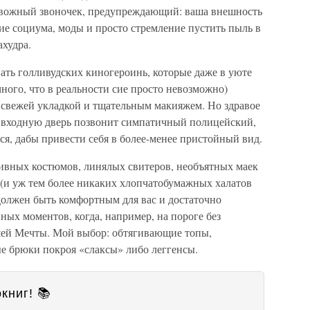
тревожный звоночек, предупреждающий: ваша внешность
ние социума, моды и просто стремление пустить пыль в
ахудра.
вать голливудских киногероинь, которые даже в уюте
чного, что в реальности сие просто невозможно)
о свежей укладкой и тщательным макияжем. Но здравое
 во входную дверь позвонит симпатичный полицейский,
ся, дабы привести себя в более-менее пристойный вид.
ивных костюмов, линялых свитеров, необъятных маек
(и уж тем более никаких хлопчатобумажных халатов
должен быть комфортным для вас и достаточно
ых моментов, когда, например, на пороге без
ей Мечты. Мой выбор: обтягивающие топы,
е брюки покроя «слаксы» либо леггенсы.
книг! 📚