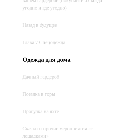
вашем гардеробе (покупайте их когда
угодно и где угодно)
Назад в будущее
Глава 7 Спецодежда
Одежда для дома
Дачный гардероб
Поездка в горы
Прогулка на яхте
Скачки и прочие мероприятия «с
лошадками»