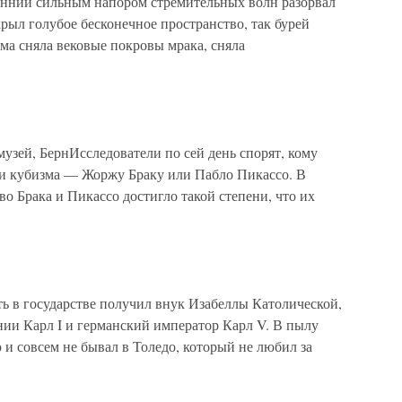
енний сильным напором стремительных волн разорвал
рыл голубое бесконечное пространство, так бурей
а сняла вековые покровы мрака, сняла
узей, БернИсследователи по сей день спорят, кому
ии кубизма — Жоржу Браку или Пабло Пикассо. В
во Брака и Пикассо достигло такой степени, что их
ь в государстве получил внук Изабеллы Католической,
ии Карл I и германский император Карл V. В пылу
и совсем не бывал в Толедо, который не любил за