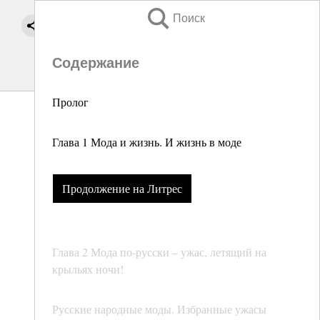
Поиск
Содержание
Пролог
Глава 1 Мода и жизнь. И жизнь в моде
Продолжение на Литрес
Глава 2 Мода по-русски – ужас, летящий на
крыльях ночи!
Русские народные моды. Избранные ужасы