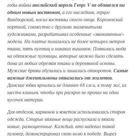
годы войны
английский король Георг V не обзавелся ни
одним новым костюмом,
а его наследник, герцог
Виндзорский, носил костюмы своего отца. Королевский
портной, совместно с другими знаменитыми
художниками, разрабатывал особенные «экономичные»
модели. На платье полагалось не более четырех метров
ткани, пять пуговиц и никаких вышивок. Появилась мода
на обтяжные пуговицы, которые можно было сделать
дома из любых обрезков ткани и деревянной основы.
Мужские брюки обузились и лишились отворотов.
Самые
важные джентльмены отказались от жилетов.
Дамские юбки кроились не длиннее 68 см и, к тому же, из
шести клиньев, чтобы при раскрое не пропал ни один
кусочек материи.
Для отделок, карманов и кокеток использовалась старая
одежда. Старые вязаные вещи распускали и вязали
новые, разноцветные. Каждый, кто надевал такой
пуловер, демонстрировал свою волю к победе. Вырез