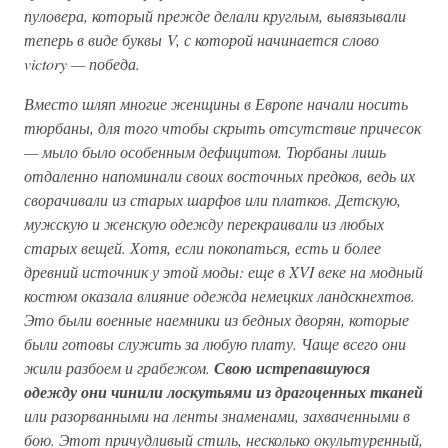
пуловера, который прежде делали круглым, вывязывали
теперь в виде буквы V, с которой начинается слово
victory — победа.
Вместо шляп многие женщины в Европе начали носить
тюрбаны, для того чтобы скрыть отсутствие причесок
— мыло было особенным дефицитом. Тюрбаны лишь
отдаленно напоминали своих восточных предков, ведь их
сворачивали из старых шарфов или платков. Детскую,
мужскую и женскую одежду перекраивали из любых
старых вещей. Хотя, если покопаться, есть и более
древний источник у этой моды: еще в XVI веке на модный
костюм оказала влияние одежда немецких ландскнехтов.
Это были военные наемники из бедных дворян, которые
были готовы служить за любую плату. Чаще всего они
жили разбоем и грабежом.
Свою истрепавшуюся
одежду они чинили лоскутьями из драгоценных тканей
или разорванными на ленты знаменами, захваченными в
бою. Этот причудливый стиль, несколько окультуренный,