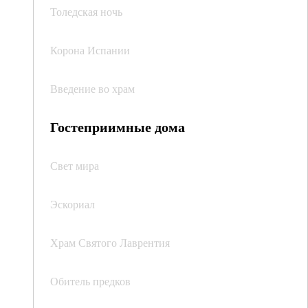
Толедская ночь
Корона Испании
Введение во храм
Гостеприимные дома
Свет мира
Эскориал
Храм Святого Лаврентия
Обитель предков