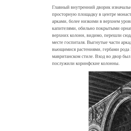
Главный внутренний дворик изначальн
просторную площадку в центре монаст
арками, более низкими в верхнем уро
капителями, обильно покрытыми орнам
верхних колонн, видимо, перешли сюда
месте госпиталя. Выгнутые части арка
вьющимися растениями, гербами рода 
мавританском стиле. Вход во двор был
послужили коринфские колонны.