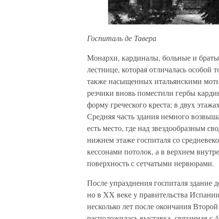
Госпиталь де Тавера
Монархи, кардиналы, больные и брать
лестнице, которая отличалась особой
также насыщенных итальянскими мотив
резчики вновь поместили гербы кардин
форму греческого креста; в двух этажа
Средняя часть здания немного возвыш
есть место, где над звездообразным св
нижнем этаже госпиталя со средневек
кессонами потолок, а в верхнем внут
поверхность с сетчатыми нервюрами.
После упразднения госпиталя здание д
но в XX веке у правительства Испании
несколько лет после окончания Второ
расположилась выставка, связанная с 