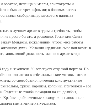
и богатые, испанцы и мавры, аристократы и
обычно бывали трехнефными; в боковых частях
 оставался свободным до массового наплыва
.
аться к лучшим архитектурам и требовать, чтобы
и не просто богато, а роскошно. Госпиталь Санта-
о заказу Мендосы, пожелавшим, чтобы «все работы
 античном духе». Желания кардинала смог воплотить в
ас, занимавший должность главного архитектора
 году и закончена 30 лет спустя отделкой портала. По
ло, он воплотил в себе итальянские мотивы, хотя в
рхитектор своеобразно применил конструктивные
рхивольты, фризы, карнизы, колонны, притолоки – все
а. Отдельные столбы походили на канделябры,
и. Крайне приближенные к входу окна напоминали
иливали впечатление натурализма.