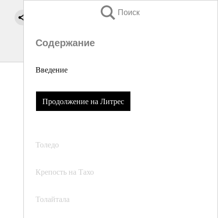
Поиск
Содержание
Введение
Продолжение на Литрес
Толедо
Крепость на Тахо
Толайтала