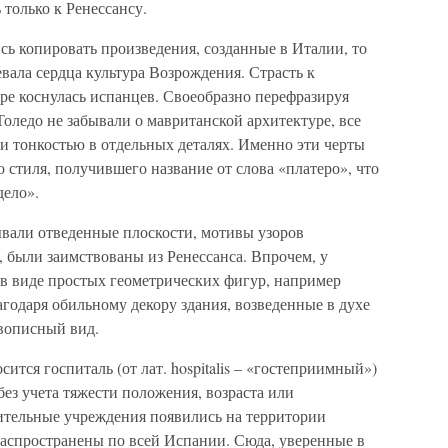
 только к Ренессансу.
сь копировать произведения, созданные в Италии, то
евала сердца культура Возрождения. Страсть к
е коснулась испанцев. Своеобразно перефразируя
оледо не забывали о мавританской архитектуре, все
 тонкостью в отдельных деталях. Именно эти черты
 стиля, получившего название от слова «платеро», что
дело».
вали отведенные плоскости, мотивы узоров
, были заимствованы из Ренессанса. Впрочем, у
 в виде простых геометрических фигур, например
агодаря обильному декору здания, возведенные в духе
вописный вид.
ится госпиталь (от лат. hospitalis – «гостеприимный»)
ез учета тяжести положения, возраста или
ительные учреждения появились на территории
аспространены по всей Испании. Сюда, уверенные в