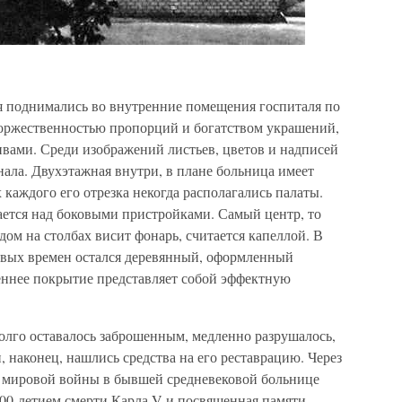
я поднимались во внутренние помещения госпиталя по
 торжественностью пропорций и богатством украшений,
ами. Среди изображений листьев, цветов и надписей
ала. Двухэтажная внутри, в плане больница имеет
х каждого его отрезка некогда располагались палаты.
ается над боковыми пристройками. Самый центр, то
одом на столбах висит фонарь, считается капеллой. В
овых времен остался деревянный, оформленный
реннее покрытие представляет собой эффектную
олго оставалось заброшенным, медленно разрушалось,
, наконец, нашлись средства на его реставрацию. Через
й мировой войны в бывшей средневековой больнице
400-летием смерти Карла V и посвященная памяти