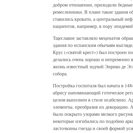
добром отношении, приходили бедные 
ремесленники. В плане такие здания 
ставились кровати, а центральный неф
пациентов, например, в пору эпидемий
Тщеславие заставляло меценатов обращ
здания по испанским обычаям выглядел
Крус («святой крест») был построен п
делались очень хорошо и непременно в
жизнь известный зодчий Энрико де Эг
собора.
Постройка госпиталя был начата в 1484
абрису напоминающий готическое ретаб
целом выполнен в стиле исабелино. А
элементы, преобразив их декорацию. А
было покрыто узорами мелкого рисунк
некоторые изгибались по подобию арк
ласточкины гнезда и своей формой ус