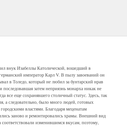
учил внук Изабеллы Католической, вошедший в
 германский император Карл V. В пылу завоеваний он
вал в Толедо, который не любил за бунтарский нрав
и последовавшая затем неприязнь монарха никак не
гда все еще сохранявшего столичный статус. Здесь, так
ля, а следовательно, было много людей, готовых
 городскими властями. Благодаря меценатам
ились заново и ремонтировались храмы. Внешний вид
а соответствовали изменившимся вкусам, поэтому,