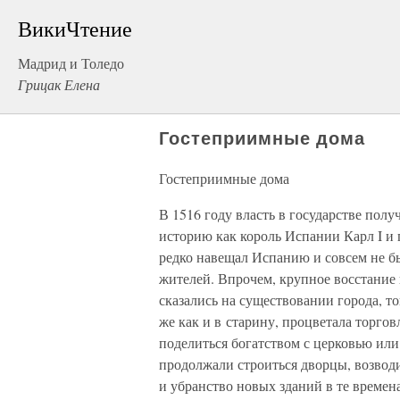
ВикиЧтение
Мадрид и Толедо
Грицак Елена
Гостеприимные дома
Гостеприимные дома
В 1516 году власть в государстве пол
историю как король Испании Карл I и
редко навещал Испанию и совсем не бы
жителей. Впрочем, крупное восстание 
сказались на существовании города, то
же как и в старину, процветала торгов
поделиться богатством с церковью или
продолжали строиться дворцы, возвод
и убранство новых зданий в те времен