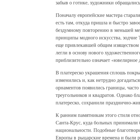
забыв о готике, художники обращались
Поначалу европейские мастера старали
есть там, откуда пришла и быстро заво
бездумному повторению в меньшей мер
принципы модного искусства, зодчие Т
еще привлекавшей общим изяществом и
легли в основу нового художественного
приблизительно означает «ювелирное 
В платереско украшения сплошь покры
изменились и, как нетрудно догадаться
орнаментов появились границы, часто
треугольников и квадратов. Однако бл
платереско, сохранили празднично-жи
К ранним памятникам этого стиля относ
Санта-Крус, куда больных принимали б
национальности. Подобные благотвор
Европы в рыцарские времена и были р