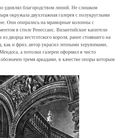
о удивлял благородством линий. Не слишком
ыря окружала двухэтажная галерея с полукруглыми
вне. Они опирались на мраморные колонны с
ентом в стиле Ренессанс. Византийские капители
 из дворца вестготского короля, ранее стоявшего на
д, как и фриз, автор украсил лепными херувимами,
Мендоса, а потолки галереи оформил в чисто
 обозначен тремя аркадами, в качестве опоры которым