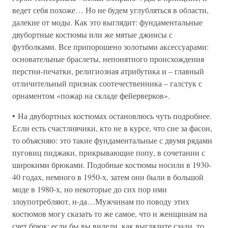
ведет себя похоже… Но не будем углубляться в области,
далекие от моды. Как это выглядит: фундаментальные
двубортные костюмы или же мятые джинсы с
футболками. Все припорошено золотыми аксессуарами:
основательные браслеты, непонятного происхождения
перстни-печатки, религиозная атрибутика и – главный
отличительный признак соотечественника – галстук с
орнаментом «пожар на складе фейерверков».
• На двубортных костюмах остановлюсь чуть подробнее.
Если есть счастливчики, кто не в курсе, что сие за фасон,
то объясняю: это такие фундаментальные с двумя рядами
пуговиц пиджаки, прикрывающие попу, в сочетании с
широкими брюками. Подобные костюмы носили в 1930-
40 годах, немного в 1950-х, затем они были в большой
моде в 1980-х, но некоторые до сих пор ими
злоупотребляют, н-да…Мужчинам по поводу этих
костюмов могу сказать то же самое, что и женщинам на
счет брюк: если бы вы видели, как выглядите сзади, то