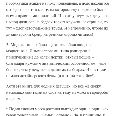
побрякушки всякие на пояс подвешены, а пояс находится
отнюдь не на том месте, на котором ему положено быть
всеми правилами приличий. И, если у неумных девушек
из-под джинсов на бедрах торчат кружевные стринги, то
тут – хлопчатобумажные трусы. И непременно, чтобы их
дизайнерский бренд на резинке хорошо читался!
3. Модель типа гибрид – джинсы обвисшие, но
модненькие. Иными словами, типа рэпперские
приспущенные до колен портки, открывающие –
благодаря мужским анатомическим особенностям – еще
больше, чем у девушек в джинсах на бедрах. И опять же –
немало дизайнерского белья (или типа того, йоу!).
Хотя эта книга для модных девушек, но все же скажу
несколько язвительных слов на тему мужского гардероба
в целом.
• Подавляющая масса россиян выглядит один в один, как
герои телесериала «Семья Сопрано». Да, в принципе, и