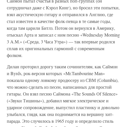
Саймон пытал счастья в разных поп-группах (он
сотрудничал даже с Кэрол Кинг), но бросил эти попытки,
взял акустическую гитару и отправился в Англию, где
стал известен в качестве фолк-певца в те самые годы,
когда там царили Битлз. Потом он вернулся в Америку,
отыскал Арта и записал с ним песню «Wednesday Morning
3 A.M.» («Среда, 3 Часа Утра») — так впервые родился
сплав их оригинальных гармоний с современным
фолком.
Дилан проторил дорогу таким сочинителям, как Саймон
и Byrds, рок-версия которых «Mr.Tambourine Man»
показала одному ловкому продюсеру из СВМ (Сolumbia),
что можно сделать из песен, написанных для простой
гитары. Он взял песню Саймона «The Sounds Of Silence»
(«Звуки Тишины»), добавил мягкое электрическое и
ударное сопровождение, выпустил пластинку и довольно
улыбался, глядя, как она поднимается на вершину хит-
парада. Это случилось в 1965 году и определило стиль