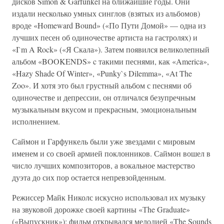
дисков Simon & Garfunkel на ближайшие годы. Они
издали несколько умных синглов (взятых из альбомов)
вроде «Homeward Bound» («По Пути Домой» — одна из
лучших песен об одиночестве артиста на гастролях) и
«I`m A Rock» («Я Скала»). Затем появился великолепный
альбом «BOOKENDS» c такими песнями, как «America»,
«Hazy Shade Of Winter», «Punky`s Dilemma», «At The
Zoo». И хотя это был грустный альбом с песнями об
одиночестве и депрессии, он отличался безупречным
музыкальным вкусом и прекрасным, эмоциональным
исполнением.
Саймон и Гарфункель были уже звездами с мировым
именем и со своей армией поклонников. Саймон вошел в
число лучших композиторов, а вокальное мастерство
дуэта до сих пор остается непревзойденным.
Режиссер Майк Николс искусно использовал их музыку
на звуковой дорожке своей картины «Тhe Graduate»
(«Выпускник»): фильм открывался мелодией «The Sounds