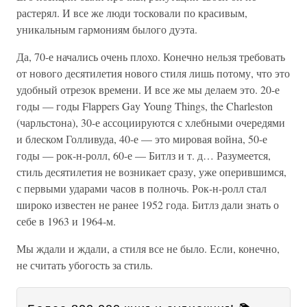
растерял. И все же люди тосковали по красивым,
уникальным гармониям былого дуэта.
Да, 70-е начались очень плохо. Конечно нельзя требовать
от нового десятилетия нового стиля лишь потому, что это
удобный отрезок времени. И все же мы делаем это. 20-е
годы — годы Flappers Gay Young Things, the Charleston
(чарльстона), 30-е ассоциируются с хлебными очередями
и блеском Голливуда, 40-е — это мировая война, 50-е
годы — рок-н-ролл, 60-е — Битлз и т. д… Разумеется,
стиль десятилетия не возникает сразу, уже оперившимся,
с первыми ударами часов в полночь. Рок-н-ролл стал
широко известен не ранее 1952 года. Битлз дали знать о
себе в 1963 и 1964-м.
Мы ждали и ждали, а стиля все не было. Если, конечно,
не считать убогость за стиль.