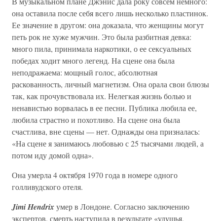
В музыкальном плане Джэнис дала року совсем немного:
она оставила после себя всего лишь несколько пластинок.
Ее значение в другом: она доказала, что женщины могут
петь рок не хуже мужчин. Это была разбитная девка:
много пила, принимала наркотики, о ее сексуальных
победах ходит много легенд. На сцене она была
неподражаема: мощный голос, абсолютная
раскованность, личный магнетизм. Она орала свои блюзы
так, как прочувствовала их. Нелегкая жизнь болью и
ненавистью ворвалась в ее песни. Публика любила ее,
любила страстно и похотливо. На сцене она была
счастлива, вне сцены — нет. Однажды она призналась:
«На сцене я занимаюсь любовью с 25 тысячами людей, а
потом иду домой одна».
Она умерла 4 октября 1970 года в номере одного
голливудского отеля.
Jimi Hendrix
умер в Лондоне. Согласно заключению
экспертов, смерть наступила в результате «удушья,