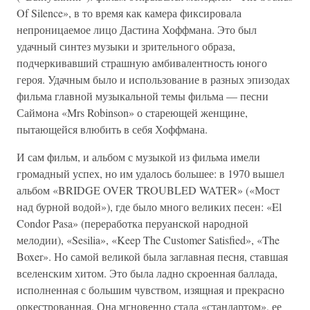
Of Silence», в то время как камера фиксировала
непроницаемое лицо Дастина Хоффмана. Это был
удачный синтез музыки и зрительного образа,
подчеркивавший страшную амбивалентность юного
героя. Удачным было и использование в разных эпизодах
фильма главной музыкальной темы фильма — песни
Саймона «Mrs Robinson» о стареющей женщине,
пытающейся влюбить в себя Хоффмана.
И сам фильм, и альбом с музыкой из фильма имели
громадный успех, но им удалось большее: в 1970 вышел
альбом «BRIDGE OVER TROUBLED WATER» («Мост
над бурной водой»), где было много великих песен: «El
Condor Pasa» (переработка перуанской народной
мелодии), «Sesilia», «Keep The Customer Satisfied», «The
Boxer». Но самой великой была заглавная песня, ставшая
вселенским хитом. Это была ладно скроенная баллада,
исполненная с большим чувством, изящная и прекрасно
оркестрованная. Она мгновенно стала «стандартом», ее