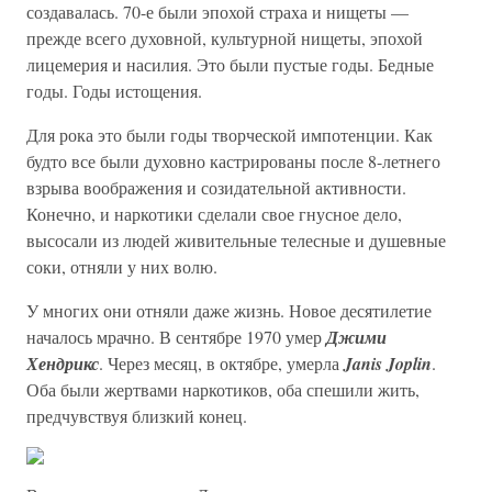
создавалась. 70-е были эпохой страха и нищеты —
прежде всего духовной, культурной нищеты, эпохой
лицемерия и насилия. Это были пустые годы. Бедные
годы. Годы истощения.
Для рока это были годы творческой импотенции. Как
будто все были духовно кастрированы после 8-летнего
взрыва воображения и созидательной активности.
Конечно, и наркотики сделали свое гнусное дело,
высосали из людей живительные телесные и душевные
соки, отняли у них волю.
У многих они отняли даже жизнь. Новое десятилетие
началось мрачно. В сентябре 1970 умер
Джими
Хендрикс
. Через месяц, в октябре, умерла
Janis Joplin
.
Оба были жертвами наркотиков, оба спешили жить,
предчувствуя близкий конец.