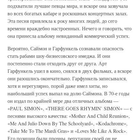
подхватили лучшие певцы мира, и вскоре она зазвучала
во всех богатых кабаре и роскошных концертных залах.
Эта песня привлекла к року многих людей, до сего
времени враждебно настроенных. Нечего и говорить, что
она принесла альбому невиданный коммерческий успех.
Вероятно, Саймон и Гарфункель сознавали опасность
стать рабами шоу-бизнесовского имеджа. И они
постепенно стали отходить друг от друга. Арт
Гарфункель ушел в кино, снялся в двух фильмах, а вскоре
они разошлись окончательно. Гарфункель записывался,
хотя и нерегулярно, порой даже имел хиты, но
наибольший успех выпал на долю Саймона. В 70-е годы
он издал по крайней мере два отличных альбома —
«PAUL SIMON», «THERE GOES RHYMIN` SIMON» — с
песнями высокого качества: «Mother And Child Reunion»,
«Me And Julio Down By The Schoolyard», «Kodachrome»,
«Take Me To The Mardi Gras» и «Loves Me Like A Rock».
Его позиции были прочны, репутации своей он не