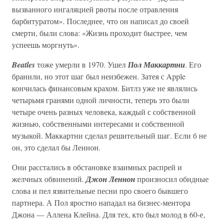
вызванного ингаляцией рвоты после отравления
барбитуратом». Последнее, что он написал до своей
смерти, были слова: «Жизнь проходит быстрее, чем
успеешь моргнуть».
Beatles
тоже умерли в 1970. Ушел
Пол Маккартни
. Его
бранили, но этот шаг был неизбежен. Затея с Apple
кончилась финансовым крахом. Битлз уже не являлись
четырьмя гранями одной личности, теперь это были
четыре очень разных человека, каждый с собственной
жизнью, собственными интересами и собственной
музыкой. Маккартни сделал решительный шаг. Если б не
он, это сделал бы Леннон.
Они расстались в обстановке взаимных распрей и
желчных обвинений.
Джон Леннон
произносил обидные
слова и пел язвительные песни про своего бывшего
партнера. А Пол яростно нападал на бизнес-ментора
Джона — Аллена Клейна. Для тех, кто был молод в 60-е,