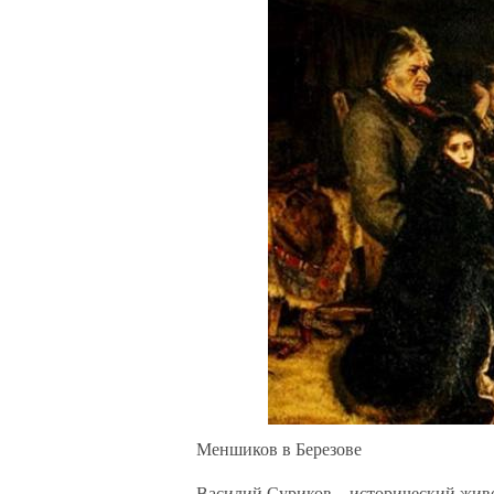
Меншиков в Березове
Василий Суриков – исторический живо