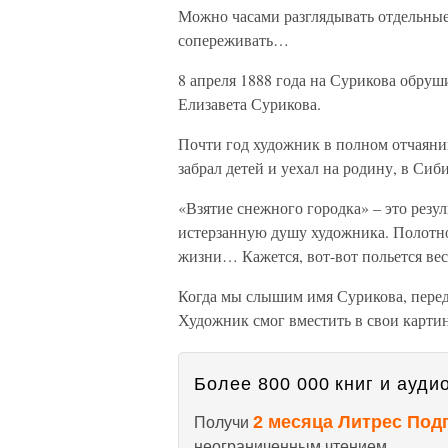
Можно часами разглядывать отдельные
сопереживать…
8 апреля 1888 года на Сурикова обруш
Елизавета Сурикова.
Почти год художник в полном отчаяни
забрал детей и уехал на родину, в Сиби
«Взятие снежного городка» – это резу
истерзанную душу художника. Полотно 
жизни… Кажется, вот-вот польется вес
Когда мы слышим имя Сурикова, перед
Художник смог вместить в свои картин
Более 800 000 книг и аудио
2 месяца Литрес Под
Получи
неограниченным чтением