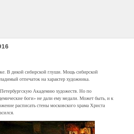
916
ке. В дикой сибирской глуши. Мощь сибирской
ладимый отпечаток на характер художника.
 Петербургскую Академию художеств. Но по
демические боги» не дали ему медали. Может быть, и к
ожение расписать стены московского храма Христа
асился.