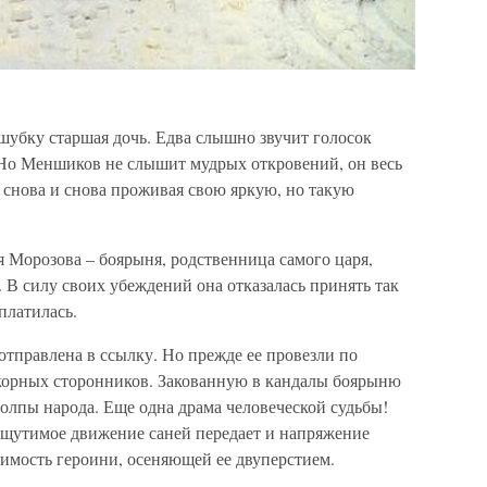
 шубку старшая дочь. Едва слышно звучит голосок
Но Меншиков не слышит мудрых откровений, он весь
 снова и снова проживая свою яркую, но такую
я Морозова – боярыня, родственница самого царя,
В силу своих убеждений она отказалась принять так
платилась.
тправлена в ссылку. Но прежде ее провезли по
корных сторонников. Закованную в кандалы боярыню
толпы народа. Еще одна драма человеческой судьбы!
ощутимое движение саней передает и напряжение
римость героини, осеняющей ее двуперстием.