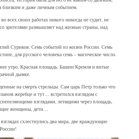
а близким и даже личным событием.
во всех своих работах никого никогда не судит, не
 со зрителями размышляет над жизнью страны, над
лий Суриков. Семь событий из жизни России. Семь
не, для русского человека семь – магическое число.
нее утро. Красная площадь. Башни Кремля и витые
рачной дымке.
денные на смерть стрельцы. Сам царь Петр только что
уланом жеребце и тут… встретился взглядом с
спепеляющими взглядами, летящими через площадь,
ачущие женщины, дети…
взглядах схлестнулись два мира, две враждующие
России!