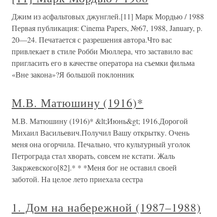
Джим из асфальтовых джунглей.[11] Марк Мордью / 1988
Первая публикация: Cinema Papers, №67, 1988, January, p.
20—24. Печатается с разрешения автора.Что вас
привлекает в стиле Робби Мюллера, что заставило вас
пригласить его в качестве оператора на съемки фильма
«Вне закона»?Я большой поклонник
М.В. Матюшину (1916)*
М.В. Матюшину (1916)* &lt;Июнь&gt; 1916.Дорогой
Михаил Васильевич.Получил Вашу открытку. Очень
меня она огорчила. Печально, что культурный уголок
Петрограда стал хворать, совсем не кстати. Жаль
Закржевского[82].* * *Меня бог не оставил своей
заботой. На целое лето приехала сестра
1. Дом на набережной (1987–1988)