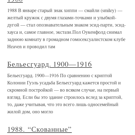
1988 В январе старый знак хиппи — смайли (smiley) —
желтый кружок с двумя глазами-точками и улыбкой-
дугой — стал опознавательным знаком эсид-парти, эсид-
хауса и, самое главное, экстази.Пол Оукенфолд снимал
заднюю комнату в громадном гомосексуалистском клубе
Heaven и проводил там
Бельесгуард. 1900—1916
Бельесгуард. 1900—1916 По сравнению с криптой
Колонии Гуэль усадьба Бельесгуард кажется простой и
скромной постройкой — во всяком случае, на первый
взгляд. Если бы это здание строилось вслед за криптой,
то, даже учитывая, что это всего лишь односемейный
жилой дом, оно могло
1988. “Скованные”