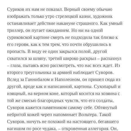
Суриков их нам не показал. Верный своему обычаю
изображать только утро стрелецкой казни, художник
останавливает действие накануне страшного. Как умный
триллер, он пугает ожиданием. Но ни на одной
суриковской картине смерть не подходила так близко к
его героям, как к тем трем, что почти обрушились в
пропасть. В виду ее один закрылся полой, другой
схватился за шляпу, третий широко раскрыл – распахнул
– глаза, пытаясь ясно рассмотреть, что нас всех ждет. Из
второго треугольника за армией наблюдает Суворов.
Вслед за Ганнибалом и Наполеоном, он пришел сюда из
другой, вроде как и написанной, картины. Сухопарый и
изящный, на верном коне, который косится на хозяина с
той же смесью благородных чувств, что его солдаты,
Суворов кажется памятником самому себе. Обтянутый
небритой кожей череп напоминает Вольтера. Такой
Суворов, ничуть не похожий на настоящего, бегавшего
нагишом по росе чудака, – откровенная аллегория. Он,