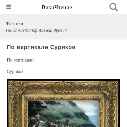
ВикиЧтение
Фантики
Генис Александр Александрович
По вертикали Суриков
По вертикали
Суриков