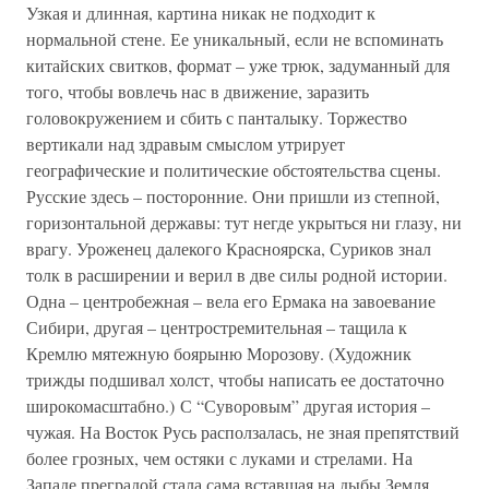
Узкая и длинная, картина никак не подходит к
нормальной стене. Ее уникальный, если не вспоминать
китайских свитков, формат – уже трюк, задуманный для
того, чтобы вовлечь нас в движение, заразить
головокружением и сбить с панталыку. Торжество
вертикали над здравым смыслом утрирует
географические и политические обстоятельства сцены.
Русские здесь – посторонние. Они пришли из степной,
горизонтальной державы: тут негде укрыться ни глазу, ни
врагу. Уроженец далекого Красноярска, Суриков знал
толк в расширении и верил в две силы родной истории.
Одна – центробежная – вела его Ермака на завоевание
Сибири, другая – центростремительная – тащила к
Кремлю мятежную боярыню Морозову. (Художник
трижды подшивал холст, чтобы написать ее достаточно
широкомасштабно.) С “Суворовым” другая история –
чужая. На Восток Русь расползалась, не зная препятствий
более грозных, чем остяки с луками и стрелами. На
Западе преградой стала сама вставшая на дыбы Земля.