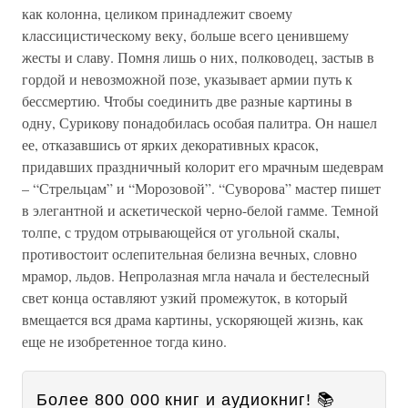
как колонна, целиком принадлежит своему
классицистическому веку, больше всего ценившему
жесты и славу. Помня лишь о них, полководец, застыв в
гордой и невозможной позе, указывает армии путь к
бессмертию. Чтобы соединить две разные картины в
одну, Сурикову понадобилась особая палитра. Он нашел
ее, отказавшись от ярких декоративных красок,
придавших праздничный колорит его мрачным шедеврам
– “Стрельцам” и “Морозовой”. “Суворова” мастер пишет
в элегантной и аскетической черно-белой гамме. Темной
толпе, с трудом отрывающейся от угольной скалы,
противостоит ослепительная белизна вечных, словно
мрамор, льдов. Непролазная мгла начала и бестелесный
свет конца оставляют узкий промежуток, в который
вмещается вся драма картины, ускоряющей жизнь, как
еще не изобретенное тогда кино.
Более 800 000 книг и аудиокниг! 📚