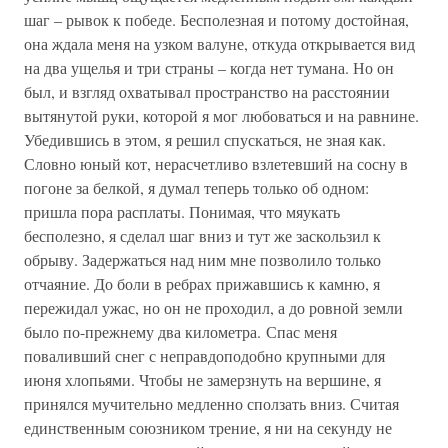
шаг – рывок к победе. Бесполезная и потому достойная,
она ждала меня на узком валуне, откуда открывается вид
на два ущелья и три страны – когда нет тумана. Но он
был, и взгляд охватывал пространство на расстоянии
вытянутой руки, которой я мог любоваться и на равнине.
Убедившись в этом, я решил спускаться, не зная как.
Словно юный кот, нерасчетливо взлетевший на сосну в
погоне за белкой, я думал теперь только об одном:
пришла пора расплаты. Понимая, что мяукать
бесполезно, я сделал шаг вниз и тут же заскользил к
обрыву. Задержаться над ним мне позволило только
отчаяние. До боли в ребрах прижавшись к камню, я
пережидал ужас, но он не проходил, а до ровной земли
было по-прежнему два километра. Спас меня
поваливший снег с неправдоподобно крупными для
июня хлопьями. Чтобы не замерзнуть на вершине, я
принялся мучительно медленно сползать вниз. Считая
единственным союзником трение, я ни на секунду не