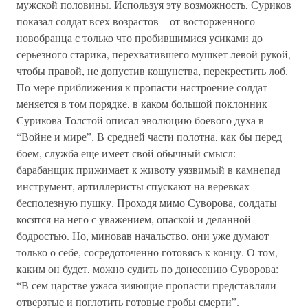
мужской половины. Используя эту возможность, Суриков
показал солдат всех возрастов – от восторженного
новобранца с только что пробившимися усиками до
серьезного старика, перехватившего мушкет левой рукой,
чтобы правой, не допустив кощунства, перекрестить лоб.
По мере приближения к пропасти настроение солдат
меняется в том порядке, в каком большой поклонник
Сурикова Толстой описал эволюцию боевого духа в
“Войне и мире”. В средней части полотна, как бы перед
боем, служба еще имеет свой обычный смысл:
барабанщик прижимает к животу уязвимый в камнепад
инструмент, артиллеристы спускают на веревках
бесполезную пушку. Проходя мимо Суворова, солдаты
косятся на него с уважением, опаской и деланной
бодростью. Но, миновав начальство, они уже думают
только о себе, сосредоточенно готовясь к концу. О том,
каким он будет, можно судить по донесению Суворова:
“В сем царстве ужаса зияющие пропасти представляли
отверзтые и поглотить готовые гробы смерти”.