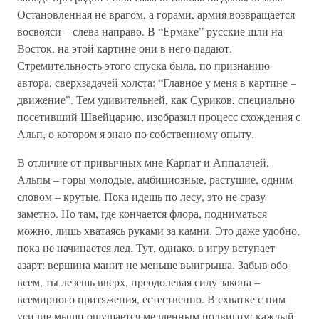
Остановленная не врагом, а горами, армия возвращается
восвояси – слева направо. В “Ермаке” русские шли на
Восток, на этой картине они в него падают.
Стремительность этого спуска была, по признанию
автора, сверхзадачей холста: “Главное у меня в картине –
движение”. Тем удивительней, как Суриков, специально
посетивший Швейцарию, изобразил процесс схождения с
Альп, о котором я знаю по собственному опыту.
В отличие от привычных мне Карпат и Аппалачей,
Альпы – горы молодые, амбициозные, растущие, одним
словом – крутые. Пока идешь по лесу, это не сразу
заметно. Но там, где кончается флора, подниматься
можно, лишь хватаясь руками за камни. Это даже удобно,
пока не начинается лед. Тут, однако, в игру вступает
азарт: вершина манит не меньше выигрыша. Забыв обо
всем, ты лезешь вверх, преодолевая силу закона –
всемирного притяжения, естественно. В схватке с ним
усилие мышц ощущается медленным подвигом: каждый