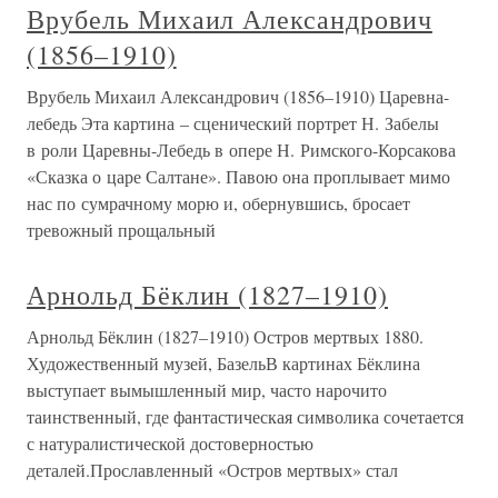
Врубель Михаил Александрович
(1856–1910)
Врубель Михаил Александрович (1856–1910) Царевна-
лебедь Эта картина – сценический портрет Н. Забелы
в роли Царевны-Лебедь в опере Н. Римского-Корсакова
«Сказка о царе Салтане». Павою она проплывает мимо
нас по сумрачному морю и, обернувшись, бросает
тревожный прощальный
Арнольд Бёклин (1827–1910)
Арнольд Бёклин (1827–1910) Остров мертвых 1880.
Художественный музей, БазельВ картинах Бёклина
выступает вымышленный мир, часто нарочито
таинственный, где фантастическая символика сочетается
с натуралистической достоверностью
деталей.Прославленный «Остров мертвых» стал