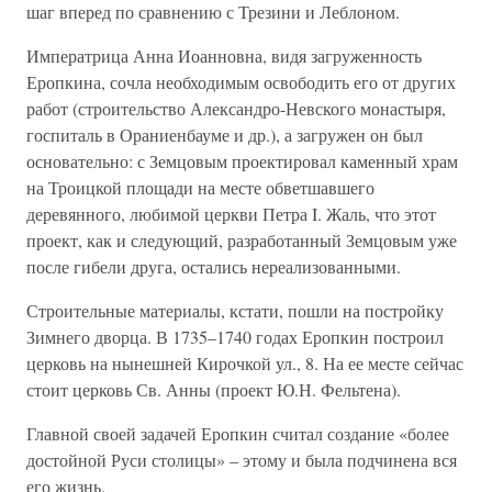
шаг вперед по сравнению с Трезини и Леблоном.
Императрица Анна Иоанновна, видя загруженность
Еропкина, сочла необходимым освободить его от других
работ (строительство Александро-Невского монастыря,
госпиталь в Ораниенбауме и др.), а загружен он был
основательно: с Земцовым проектировал каменный храм
на Троицкой площади на месте обветшавшего
деревянного, любимой церкви Петра I. Жаль, что этот
проект, как и следующий, разработанный Земцовым уже
после гибели друга, остались нереализованными.
Строительные материалы, кстати, пошли на постройку
Зимнего дворца. В 1735–1740 годах Еропкин построил
церковь на нынешней Кирочкой ул., 8. На ее месте сейчас
стоит церковь Св. Анны (проект Ю.Н. Фельтена).
Главной своей задачей Еропкин считал создание «более
достойной Руси столицы» – этому и была подчинена вся
его жизнь.