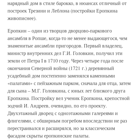
нарядный дом в стиле барокко, в нюансах отличный от
построек Трезини и Леблона (постройки Еропкина
живописнее).
Еропкин – один из творцов дворцово-паркового
ансамбля в Ропше, когда-то не менее выдающегося, чем
знаменитые ансамбли пригородов. Первый владелец,
министр внутренних дел Г.И. Головкин, получил эти
земли от Петра I в 1710 году. Через четыре года после
окончания Северной войны (1721 г.) деревянный
усадебный дом постепенно заменялся каменными
«палатами» с пейзажным парком, сначала для отца, затем
для сына – М.Г. Головкина, с юных лет близкого друга
Еропкина. Постройку вел ученик Еропкина, крепостной
зодчий И. Андреев, очевидно, по его проекту.
Двухэтажный дворец с одноэтажными галереями и
флигелями, с обширным погребом впоследствии не раз
перестраивался и расширялся, но за классическим
фасадом скрыты еропкинские палаты.