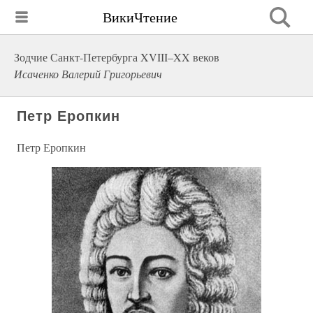
ВикиЧтение
Зодчие Санкт-Петербурга XVIII–XX веков
Исаченко Валерий Григорьевич
Петр Еропкин
Петр Еропкин