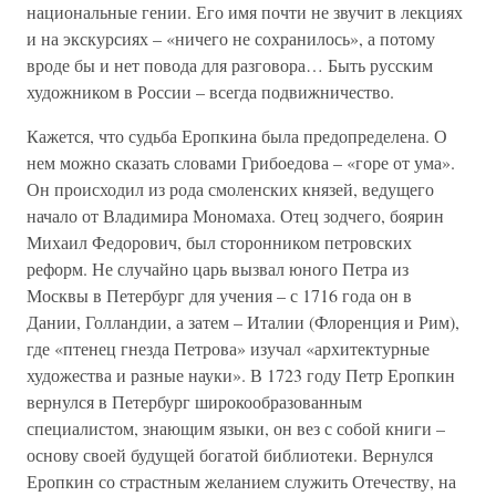
национальные гении. Его имя почти не звучит в лекциях
и на экскурсиях – «ничего не сохранилось», а потому
вроде бы и нет повода для разговора… Быть русским
художником в России – всегда подвижничество.
Кажется, что судьба Еропкина была предопределена. О
нем можно сказать словами Грибоедова – «горе от ума».
Он происходил из рода смоленских князей, ведущего
начало от Владимира Мономаха. Отец зодчего, боярин
Михаил Федорович, был сторонником петровских
реформ. Не случайно царь вызвал юного Петра из
Москвы в Петербург для учения – с 1716 года он в
Дании, Голландии, а затем – Италии (Флоренция и Рим),
где «птенец гнезда Петрова» изучал «архитектурные
художества и разные науки». В 1723 году Петр Еропкин
вернулся в Петербург широкообразованным
специалистом, знающим языки, он вез с собой книги –
основу своей будущей богатой библиотеки. Вернулся
Еропкин со страстным желанием служить Отечеству, на