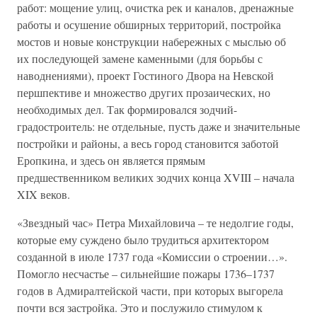
работ: мощение улиц, очистка рек и каналов, дренажные
работы и осушение обширных территорий, постройка
мостов и новые конструкции набережных с мыслью об
их последующей замене каменными (для борьбы с
наводнениями), проект Гостиного Двора на Невской
першпективе и множество других прозаических, но
необходимых дел. Так формировался зодчий-
градостроитель: не отдельные, пусть даже и значительные
постройки и районы, а весь город становится заботой
Еропкина, и здесь он является прямым
предшественником великих зодчих конца XVIII – начала
XIX веков.
«Звездный час» Петра Михайловича – те недолгие годы,
которые ему суждено было трудиться архитектором
созданной в июле 1737 года «Комиссии о строении…».
Помогло несчастье – сильнейшие пожары 1736–1737
годов в Адмиралтейской части, при которых выгорела
почти вся застройка. Это и послужило стимулом к