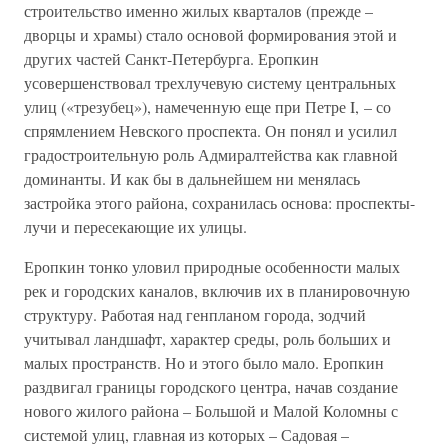
строительство именно жилых кварталов (прежде –
дворцы и храмы) стало основой формирования этой и
других частей Санкт-Петербурга. Еропкин
усовершенствовал трехлучевую систему центральных
улиц («трезубец»), намеченную еще при Петре I, – со
спрямлением Невского проспекта. Он понял и усилил
градостроительную роль Адмиралтейства как главной
доминанты. И как бы в дальнейшем ни менялась
застройка этого района, сохранилась основа: проспекты-
лучи и пересекающие их улицы.
Еропкин тонко уловил природные особенности малых
рек и городских каналов, включив их в планировочную
структуру. Работая над генпланом города, зодчий
учитывал ландшафт, характер среды, роль больших и
малых пространств. Но и этого было мало. Еропкин
раздвигал границы городского центра, начав создание
нового жилого района – Большой и Малой Коломны с
системой улиц, главная из которых – Садовая –