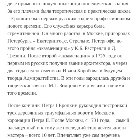
деле применить полученные энциклопедические знания.
За его плечами была теоретическая и практическая школа
– Еропкин был первым русским зодчим-профессионалом
нового времени. Его служебная карьера была
стремительной. Он много работал, в Москве, пригородах
Петербурга – Екатерингофе, Стрельне, Петергофе, до
этого пройдя «экзаменацию» у К.Б. Растрелли и Д.
Трезини. После второй «экзаменации» в 1725 году он
первым из русских получил звание архитектора, а через
два года сам экзаменовал Ивана Коробова, в будущем
творца Адмиралтейства. В эти годы зародилась дружба и
творческие связи с М.Г. Земцовым и другими зодчими
того времени.
После кончины Петра I Еропкин руководил постройкой
трех деревянных триумфальных ворот в Москве к
коронации Петра II. После Москвы, с 1731 года, – самый
насыщенный и к тому же последний этап деятельности
мастера – всего 10 лет. Впечатляет уже сам перечень