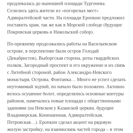
продлевалась до нынешней площади Тургенева.
Селились здесь жители из «погорелых мест»
Адмиралтейской части. На площади Еропкин предложил
поставить храм, так же как в Морской слободе (будущие
Покровская церковь и Никольский собор).
По-прежнему продолжались работы на Васильевском
острове, в перспективе были остров Голодай
(Декабристов), Выборгская сторона, роты гвардейских
полков, Загородный проспект и его окружение и их связь
с Литейной стороной, район Александро-Невского
монастыря, Острова, Фонтанка… Много не успел сделать
неутомимый зодчий, но начало было положено. Активно
велось осушение болот, определялись основные контуры
районов, намечались новые площади с общественными
зданиями (на Невском у Казанской церкви, будущие
Владимирская, Конюшенная, Адмиралтейская,
Петровская…). Еропкин сделал акцент на рядовую
жилую застройку, на взаимосвязь частей города – в этом