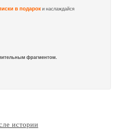
писки в подарок
и наслаждайся
омительным фрагментом.
сле истории