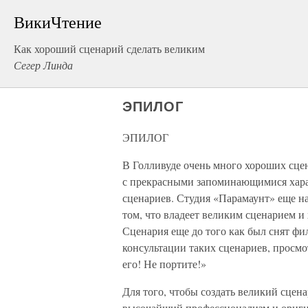
ВикиЧтение
Как хороший сценарий сделать великим
Сегер Линда
ЭПИЛОГ
ЭПИЛОГ
В Голливуде очень много хороших сце
с прекрасными запоминающимися харак
сценариев. Студия «Парамаунт» еще на
том, что владеет великим сценарием и
Сценария еще до того как был снят фи
консультации таких сценариев, просмо
его! Не портите!»
Для того, чтобы создать великий сцен
высочайший профессионализм и оригин