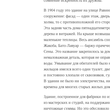
сомнение искренность их дружбы.
В 1904 году это здание на улице Рави
сооружение: фасад — один этаж, дверь 
холма, то с противоположной его стор
Эта задняя часть дома пятнадцатиметр
дерева и витражей. На крыше возвыша
маленькие теплицы. Весь ансамбль с
Жакоба, Бато-Лавуар — баржу-прачечную
Сены. Это название закрепилось за до
немаловажная деталь, которая не опр
воды. Умывание для обитателей было н
жильцов имелся всего один туалет, дв
и постоянно хлопали от сквозняков, 
В здании не было ни электричества, ни 
времена для многих старых жилых до
Здание, построенное для фабрики по и
из мастерских и студий, на поддержан
ничтожные суммы. Но это обусловило