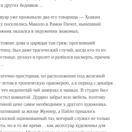
 и других бедняков…
авуар уже проживали два его товарища — Хоакин
еку поселились Маноло и Рамон Пичот, нынешний
ожник оказался в окружении знакомых.
стояние дома и царящая там грязь: прогнивший
тниц; был даже трагический случай, когда кто-то из
стнице, рухнул в пролет и разбился насмерть, причем
ь…
таточно просторная, но расположение под железной
летом в тропическую оранжерею, а в период с декабря
, что недопитый чай замерзал в чашках. В студии был
стил комнатой. Дуррио забрал всю мебель, поэтому
енной цене самое необходимое у другого художника.
плативший за жилье Жуниер, а Пабло пришлось
плоский оцинкованный таз, который служил не только
та, но в то же время… как аксессуар художника для