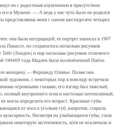
кнул он с радостным изумлением в присутствии
о его в Мужене. — А ведь у нас чуть было не родился
Ты представляешь меня с сыном шестидесяти четырех
ен: она была натурщицей; ее портрет написал в 1907
уга Пикассо
, но сохранилось несколько рисунков
е Тейт (Лондон) и еще несколько рисунков отличного
мой 1904/05 года Мадлен была возлюбленной Пабло.
дую женщину — Фернанду Оливье. Позже она
кий художник, с некоторых пор я повсюду встречала
своими огромными глазами; его взгляд был тяжелый,
, полный внутреннего огня и настолько интенсивный,
 не могла определить его возраст. Красивые губы
скающаяся от носа к уголкам губ, напротив, старила.
 вульгарность. Несмотря на улыбающиеся губы, глаза
авали некоторую застенчивость, хотя не исключали и