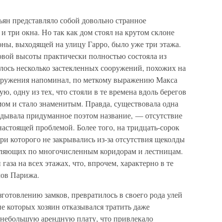
ньян представляло собой довольно странное
и три окна. Но так как дом стоял на крутом склоне
оны, выходящей на улицу Гарро, было уже три этажа.
овой высоты практически полностью состояла из
лось несколько застекленных сооружений, похожих на
ооружения напоминал, по меткому выражению Макса
, одну из тех, что стояли в те времена вдоль берегов
мом и стало знаменитым. Правда, существовала одна
авдывала придуманное поэтом название, — отсутствие
астоящей проблемой. Более того, на тридцать-сорок
ери которого не закрывались из-за отсутствия щеколды
гуляющих по многочисленным коридорам и лестницам.
газа на всех этажах, что, впрочем, характерно в те
мов Парижа.
зготовлению замков, превратилось в своего рода улей
ие которых хозяин отказывался тратить даже
 небольшую арендную плату, что привлекало