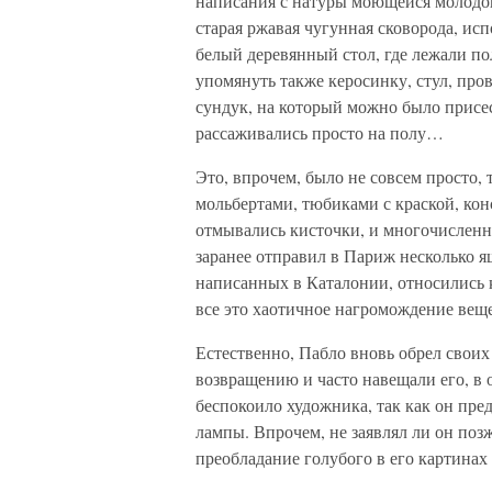
написания с натуры моющейся молодо
старая ржавая чугунная сковорода, исп
белый деревянный стол, где лежали по
упомянуть также керосинку, стул, пр
сундук, на который можно было присест
рассаживались просто на полу…
Это, впрочем, было не совсем просто,
мольбертами, тюбиками с краской, ко
отмывались кисточки, и многочисленн
заранее отправил в Париж несколько я
написанных в Каталонии, относились к
все это хаотичное нагромождение вещ
Естественно, Пабло вновь обрел своих
возвращению и часто навещали его, в 
беспокоило художника, так как он пре
лампы. Впрочем, не заявлял ли он поз
преобладание голубого в его картинах