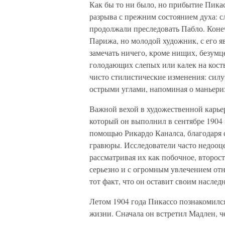
Как бы то ни было, но прибытие Пикас
разрыва с прежним состоянием духа: с
продолжали преследовать Пабло. Коне
Парижа, но молодой художник, с его 
замечать ничего, кроме нищих, безумц
голодающих слепых или калек на косты
чисто стилистические изменения: сил
острыми углами, напоминая о маньериз
Важной вехой в художественной карье
который он выполнил в сентябре 1904 г
помощью Рикардо Каналса, благодаря с
гравюры. Исследователи часто недооц
рассматривая их как побочное, второс
серьезно и с огромным увлечением отно
тот факт, что он оставит своим насле
Летом 1904 года Пикассо познакомилс
жизни. Сначала он встретил Мадлен, ч