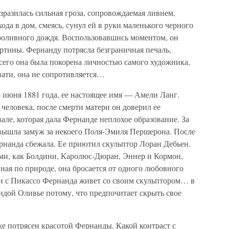
азразилась сильная гроза, сопровождаемая ливнем,
да в дом, смеясь, сунул ей в руки маленького черного
 проливного дождя. Воспользовавшись моментом, он
ртины. Фернанду потрясла безграничная печаль,
всего она была покорена личностью самого художника,
овати, она не сопротивляется…
 июня 1881 года, ее настоящее имя — Амели Ланг.
человека, после смерти матери он доверил ее
але, которая дала Фернанде неплохое образование. За
 вышла замуж за некоего Поля-Эмиля Першерона. После
ернанда сбежала. Ее приютил скульптор Лоран Дебьен.
ми, как Болдини, Каролюс-Дюран, Эннер и Кормон,
ая по природе, она бросается от одного любовного
чи с Пикассо Фернанда живет со своим скульптором… в
ндой Оливье потому, что предпочитает скрыть свое
же потрясен красотой Фернанды. Какой контраст с