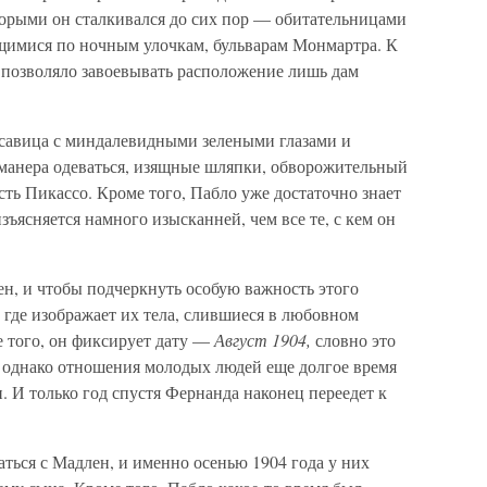
орыми он сталкивался до сих пор — обитательницами
щимися по ночным улочкам, бульварам Монмартра. К
позволяло завоевывать расположение лишь дам
савица с миндалевидными зелеными глазами и
 манера одеваться, изящные шляпки, обворожительный
сть Пикассо. Кроме того, Пабло уже достаточно знает
зъясняется намного изысканней, чем все те, с кем он
н, и чтобы подчеркнуть особую важность этого
, где изображает их тела, слившиеся в любовном
е того, он фиксирует дату —
Август 1904,
словно это
, однако отношения молодых людей еще долгое время
 И только год спустя Фернанда наконец переедет к
аться с Мадлен, и именно осенью 1904 года у них