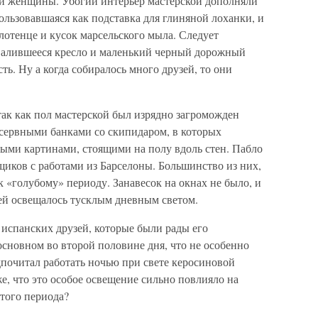
й женщины. Убогий интерьер мастерской дополняли
ользовавшаяся как подставка для глиняной лоханки, и
лотенце и кусок марсельского мыла. Следует
овалившееся кресло и маленький черный дорожный
ь. Ну а когда собиралось много друзей, то они
 так как пол мастерской был изрядно загроможден
нсервными банками со скипидаром, в которых
ыми картинами, стоящими на полу вдоль стен. Пабло
щиков с работами из Барселоны. Большинство из них,
 «голубому» периоду. Занавесок на окнах не было, и
ей освещалось тусклым дневным светом.
 испанских друзей, которые были рады его
основном во второй половине дня, что не особенно
дпочитал работать ночью при свете керосиновой
же, что это особое освещение сильно повлияло на
 того периода?