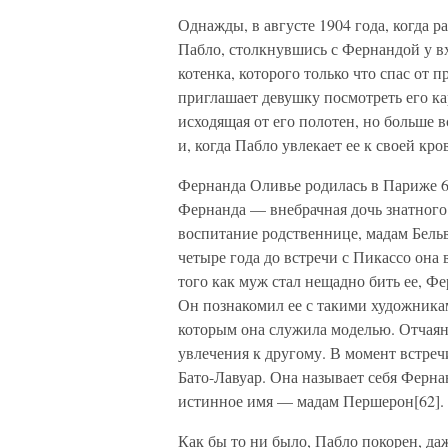
Однажды, в августе 1904 года, когда р
Пабло, столкнувшись с Фернандой у вхо
котенка, которого только что спас от
приглашает девушку посмотреть его ка
исходящая от его полотен, но больше 
и, когда Пабло увлекает ее к своей кр
Фернанда Оливье родилась в Париже 6
Фернанда — внебрачная дочь знатного 
воспитание родственнице, мадам Бельв
четыре года до встречи с Пикассо она
того как муж стал нещадно бить ее, Ф
Он познакомил ее с такими художника
которым она служила моделью. Отчаянн
увлечения к другому. В момент встре
Бато-Лавуар. Она называет себя Ферна
истинное имя — мадам Першерон[62].
Как бы то ни было, Пабло покорен, да