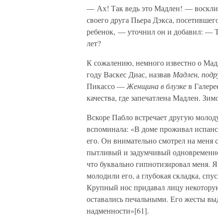
— Ах! Так ведь это Мадлен! — воскли
своего друга Пьера Дэкса, посетившег
ребенок, — уточнил он и добавил: — 
лет?
К сожалению, немного известно о Мадл
году Васкес Диас, назвав
Мадлен, подр
Пикассо —
Женщина в блузке
в Галере
качества, где запечатлена Мадлен. Зи
Вскоре Пабло встречает другую моло
вспоминала: «В доме проживал испанс
его. Он внимательно смотрел на меня 
пытливый и задумчивый одновременно
что буквально гипнотизировал меня. Я
молодили его, а глубокая складка, спу
Крупный нос придавал лицу некоторую
оставались печальными. Его жесты выд
надменности»[61].