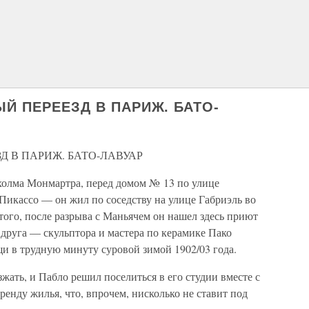
ЫЙ ПЕРЕЕЗД В ПАРИЖ. БАТО-
ЗД В ПАРИЖ. БАТО-ЛАВУАР
холма Монмартра, перед домом № 13 по улице
 Пикассо — он жил по соседству на улице Габриэль во
того, после разрыва с Маньячем он нашел здесь приют
о друга — скульптора и мастера по керамике Пако
и в трудную минуту суровой зимой 1902/03 года.
жать, и Пабло решил поселиться в его студии вместе с
ренду жилья, что, впрочем, нисколько не ставит под