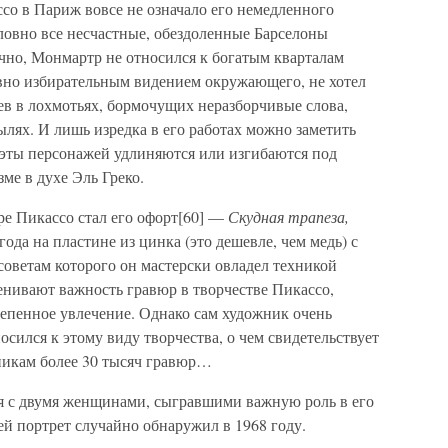
со в Париж вовсе не означало его немедленного
ловно все несчастные, обездоленные Барселоны
чно, Монмартр не относился к богатым кварталам
явно избирательным видением окружающего, не хотел
ев в лохмотьях, бормочущих неразборчивые слова,
лях. И лишь изредка в его работах можно заметить
уэты персонажей удлиняются или изгибаются под
ме в духе Эль Греко.
ре Пикассо стал его офорт[60] —
Скудная трапеза,
ода на пластине из цинка (это дешевле, чем медь) с
оветам которого он мастерски овладел техникой
енивают важность гравюр в творчестве Пикассо,
тепенное увлечение. Однако сам художник очень
сился к этому виду творчества, о чем свидетельствует
дникам более 30 тысяч гравюр…
я с двумя женщинами, сыгравшими важную роль в его
ей портрет случайно обнаружил в 1968 году.