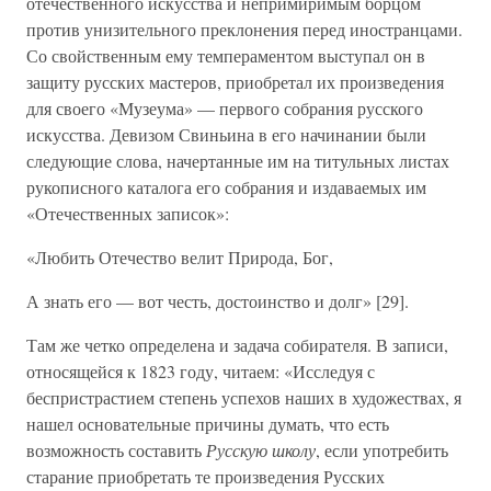
отечественного искусства и непримиримым борцом
против унизительного преклонения перед иностранцами.
Со свойственным ему темпераментом выступал он в
защиту русских мастеров, приобретал их произведения
для своего «Музеума» — первого собрания русского
искусства. Девизом Свиньина в его начинании были
следующие слова, начертанные им на титульных листах
рукописного каталога его собрания и издаваемых им
«Отечественных записок»:
«Любить Отечество велит Природа, Бог,
А знать его — вот честь, достоинство и долг» [29].
Там же четко определена и задача собирателя. В записи,
относящейся к 1823 году, читаем: «Исследуя с
беспристрастием степень успехов наших в художествах, я
нашел основательные причины думать, что есть
возможность составить
Русскую школу
, если употребить
старание приобретать те произведения Русских