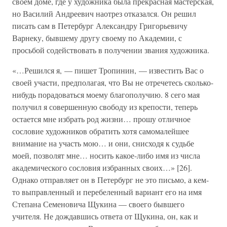
своем доме, где у художника была прекрасная мастерская,
но Василий Андреевич наотрез отказался. Он решил
писать сам в Петербург Александру Григорьевичу
Варнеку, бывшему другу своему по Академии, с
просьбой содействовать в получении звания художника.
«…Решился я, — пишет Тропинин, — известить Вас о
своей участи, предполагая, что Вы не отречетесь сколько-
нибудь порадоваться моему благополучию. 8 сего мая
получил я совершенную свободу из крепости, теперь
остается мне избрать род жизни… прошу отличное
сословие художников обратить хотя самомалейшее
внимание на участь мою… и они, снисходя к судьбе
моей, позволят мне… носить какое-либо имя из числа
академического сословия избранных своих…» [26].
Однако отправляет он в Петербург не это письмо, а кем-
то выправленный и перебеленный вариант его на имя
Степана Семеновича Щукина — своего бывшего
учителя. Не дождавшись ответа от Щукина, он, как и