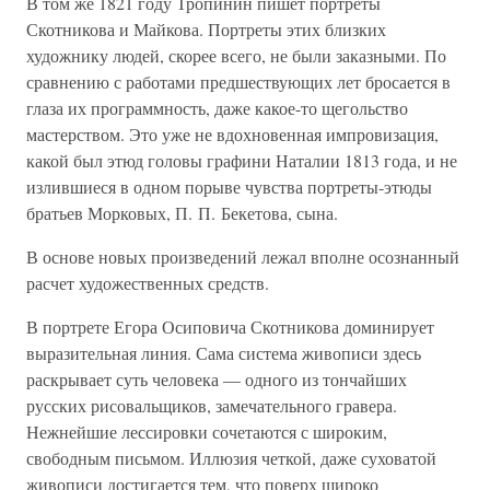
В том же 1821 году Тропинин пишет портреты
Скотникова и Майкова. Портреты этих близких
художнику людей, скорее всего, не были заказными. По
сравнению с работами предшествующих лет бросается в
глаза их программность, даже какое-то щегольство
мастерством. Это уже не вдохновенная импровизация,
какой был этюд головы графини Наталии 1813 года, и не
излившиеся в одном порыве чувства портреты-этюды
братьев Морковых, П. П. Бекетова, сына.
В основе новых произведений лежал вполне осознанный
расчет художественных средств.
В портрете Егора Осиповича Скотникова доминирует
выразительная линия. Сама система живописи здесь
раскрывает суть человека — одного из тончайших
русских рисовальщиков, замечательного гравера.
Нежнейшие лессировки сочетаются с широким,
свободным письмом. Иллюзия четкой, даже суховатой
живописи достигается тем, что поверх широко