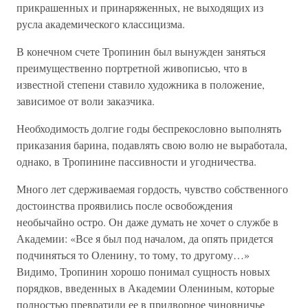
прикрашенных и принаряженных, не выходящих из
русла академического классицизма.
В конечном счете Тропинин был вынужден заняться
преимущественно портретной живописью, что в
известной степени ставило художника в положение,
зависимое от воли заказчика.
Необходимость долгие годы беспрекословно выполнять
приказания барина, подавлять свою волю не выработала,
однако, в Тропинине пассивности и угодничества.
Много лет сдерживаемая гордость, чувство собственного
достоинства проявились после освобождения
необычайно остро. Он даже думать не хочет о службе в
Академии: «Все я был под началом, да опять придется
подчиняться то Оленину, то тому, то другому…»
Видимо, Тропинин хорошо понимал сущность новых
порядков, введенных в Академии Олениным, которые
полностью превратили ее в придворное чиновничье