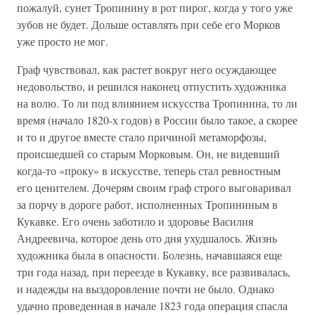
пожалуй, сунет Тропинину в рот пирог, когда у того уже
зубов не будет. Дольше оставлять при себе его Морков
уже просто не мог.
Граф чувствовал, как растет вокруг него осуждающее
недовольство, и решился наконец отпустить художника
на волю. То ли под влиянием искусства Тропинина, то ли
время (начало 1820-х годов) в России было такое, а скорее
и то и другое вместе стало причиной метаморфозы,
происшедшей со старым Морковым. Он, не видевший
когда-то «проку» в искусстве, теперь стал ревностным
его ценителем. Дочерям своим граф строго выговаривал
за порчу в дороге работ, исполненных Тропининым в
Кукавке. Его очень заботило и здоровье Василия
Андреевича, которое день ото дня ухудшалось. Жизнь
художника была в опасности. Болезнь, начавшаяся еще
три года назад, при переезде в Кукавку, все развивалась,
и надежды на выздоровление почти не было. Однако
удачно проведенная в начале 1823 года операция спасла