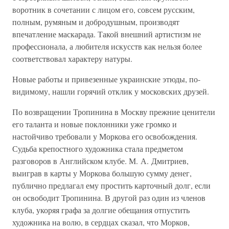
воротник в сочетании с лицом его, совсем русским,
полным, румяным и добродушным, производят
впечатление маскарада. Такой внешний артистизм не
профессионала, а любителя искусств как нельзя более
соответствовал характеру натуры.
Новые работы и привезенные украинские этюды, по-
видимому, нашли горячий отклик у московских друзей.
По возвращении Тропинина в Москву прежние ценители
его таланта и новые поклонники уже громко и
настойчиво требовали у Моркова его освобождения.
Судьба крепостного художника стала предметом
разговоров в Английском клубе. М. А. Дмитриев,
выиграв в карты у Моркова большую сумму денег,
публично предлагал ему простить карточный долг, если
он освободит Тропинина. В другой раз один из членов
клуба, укоряя графа за долгие обещания отпустить
художника на волю, в сердцах сказал, что Морков,