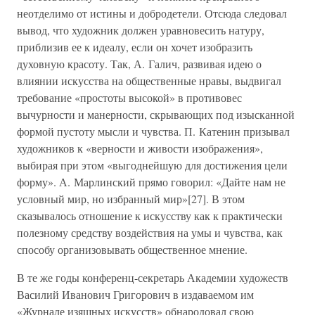
неотделимо от истины и добродетели. Отсюда следовал
вывод, что художник должен уравновесить натуру,
приблизив ее к идеалу, если он хочет изобразить
духовную красоту. Так, А. Галич, развивая идею о
влиянии искусства на общественные нравы, выдвигал
требование «простоты высокой» в противовес
вычурности и манерности, скрывающих под изысканной
формой пустоту мысли и чувства. П. Катенин призывал
художников к «верности и живости изображения»,
выбирая при этом «выгоднейшую для достижения цели
форму». А. Марлинский прямо говорил: «Дайте нам не
условный мир, но избранный мир»[27]. В этом
сказывалось отношение к искусству как к практически
полезному средству воздействия на умы и чувства, как
способу организовывать общественное мнение.
В те же годы конференц-секретарь Академии художеств
Василий Иванович Григорович в издаваемом им
«Журнале изящных искусств» обнародовал свою