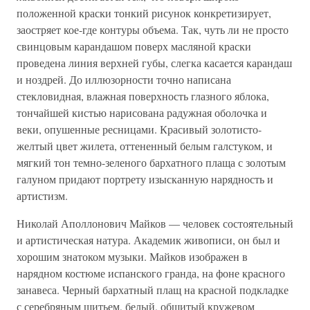
положенной краски тонкий рисунок конкретизирует,
заостряет кое-где контуры объема. Так, чуть ли не просто
свинцовым карандашом поверх масляной краски
проведена линия верхней губы, слегка касается карандаш
и ноздрей. До иллюзорности точно написана
стекловидная, влажная поверхность глазного яблока,
тончайшей кистью нарисована радужная оболочка и
веки, опушенные ресницами. Красивый золотисто-
желтый цвет жилета, оттененный белым галстуком, и
мягкий тон темно-зеленого бархатного плаща с золотым
галуном придают портрету изысканную нарядность и
артистизм.
Николай Аполлонович Майков — человек состоятельный
и артистическая натура. Академик живописи, он был и
хорошим знатоком музыки. Майков изображен в
нарядном костюме испанского гранда, на фоне красного
занавеса. Черный бархатный плащ на красной подкладке
с серебряным шитьем, белый, обшитый кружевом