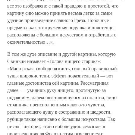
все это изображено с такой правдою и простотой, что
картину сию можно принять весьма легко за самое
удачное произведение славного Грёза. Побочные
предметы, как-то: кружевная подушка и полотенце,
расположены с большим искусством и отработаны с
окончательностью…».
В том же духе описание и другой картины, которую
Свиньин называет «Голова нищего старика»:
«Мастерская, свободная кисть, сильный правильный
тушь, широкие тени, эффект поразительный — вот
главные достоинства сей картины. Рассматривая
далее, — увидишь руку нищего, протянутую за
подаянием, далеко выставившуюся из полотна, лицо
странника преисполненным какого-то чувства,
располагающего душу к состраданию и щедрости,
рубище также написано с большим искусством. Так
писал Тинторет, этой свободе удивляемся мы в
произведениях ля Франка, этим освещением и