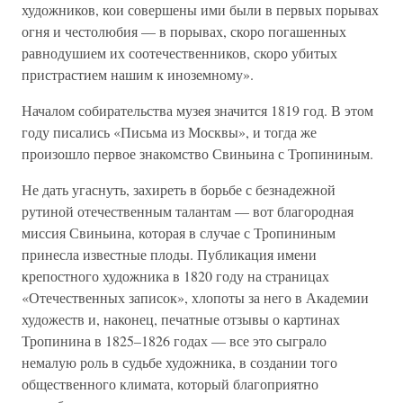
художников, кои совершены ими были в первых порывах
огня и честолюбия — в порывах, скоро погашенных
равнодушием их соотечественников, скоро убитых
пристрастием нашим к иноземному».
Началом собирательства музея значится 1819 год. В этом
году писались «Письма из Москвы», и тогда же
произошло первое знакомство Свиньина с Тропининым.
Не дать угаснуть, захиреть в борьбе с безнадежной
рутиной отечественным талантам — вот благородная
миссия Свиньина, которая в случае с Тропининым
принесла известные плоды. Публикация имени
крепостного художника в 1820 году на страницах
«Отечественных записок», хлопоты за него в Академии
художеств и, наконец, печатные отзывы о картинах
Тропинина в 1825–1826 годах — все это сыграло
немалую роль в судьбе художника, в создании того
общественного климата, который благоприятно