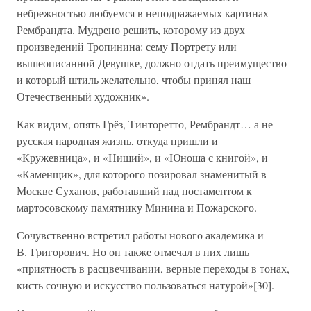
небрежностью любуемся в неподражаемых картинах
Рембрандта. Мудрено решить, которому из двух
произведений Тропинина: сему Портрету или
вышеописанной Девушке, должно отдать преимущество
и который штиль желательно, чтобы принял наш
Отечественный художник».
Как видим, опять Грёз, Тинторетто, Рембрандт… а не
русская народная жизнь, откуда пришли и
«Кружевница», и «Нищий», и «Юноша с книгой», и
«Каменщик», для которого позировал знаменитый в
Москве Суханов, работавший над постаментом к
мартосовскому памятнику Минина и Пожарского.
Сочувственно встретил работы нового академика и
В. Григорович. Но он также отмечал в них лишь
«приятность в расцвечивании, верные переходы в тонах,
кисть сочную и искусство пользоваться натурой»[30].