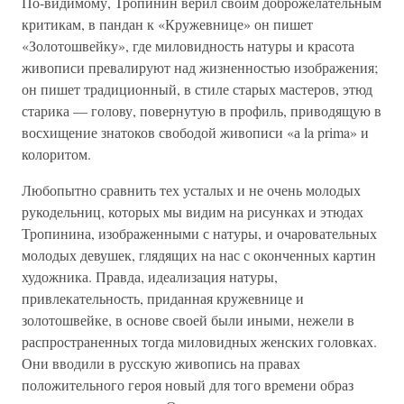
По-видимому, Тропинин верил своим доброжелательным
критикам, в пандан к «Кружевнице» он пишет
«Золотошвейку», где миловидность натуры и красота
живописи превалируют над жизненностью изображения;
он пишет традиционный, в стиле старых мастеров, этюд
старика — голову, повернутую в профиль, приводящую в
восхищение знатоков свободой живописи «а la prima» и
колоритом.
Любопытно сравнить тех усталых и не очень молодых
рукодельниц, которых мы видим на рисунках и этюдах
Тропинина, изображенными с натуры, и очаровательных
молодых девушек, глядящих на нас с оконченных картин
художника. Правда, идеализация натуры,
привлекательность, приданная кружевнице и
золотошвейке, в основе своей были иными, нежели в
распространенных тогда миловидных женских головках.
Они вводили в русскую живопись на правах
положительного героя новый для того времени образ