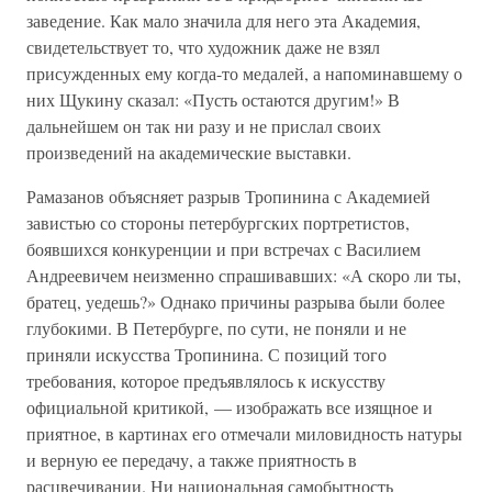
заведение. Как мало значила для него эта Академия,
свидетельствует то, что художник даже не взял
присужденных ему когда-то медалей, а напоминавшему о
них Щукину сказал: «Пусть остаются другим!» В
дальнейшем он так ни разу и не прислал своих
произведений на академические выставки.
Рамазанов объясняет разрыв Тропинина с Академией
завистью со стороны петербургских портретистов,
боявшихся конкуренции и при встречах с Василием
Андреевичем неизменно спрашивавших: «А скоро ли ты,
братец, уедешь?» Однако причины разрыва были более
глубокими. В Петербурге, по сути, не поняли и не
приняли искусства Тропинина. С позиций того
требования, которое предъявлялось к искусству
официальной критикой, — изображать все изящное и
приятное, в картинах его отмечали миловидность натуры
и верную ее передачу, а также приятность в
расцвечивании. Ни национальная самобытность