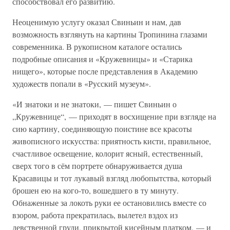
способствовал его развитию.
Неоценимую услугу оказал Свиньин и нам, дав
возможность взглянуть на картины Тропинина глазами
современника. В рукописном каталоге остались
подробные описания и «Кружевницы» и «Старика
нищего», которые после представления в Академию
художеств попали в «Русский музеум».
«И знатоки и не знатоки, — пишет Свиньин о
„Кружевнице“, — приходят в восхищение при взгляде на
сию картину, соединяющую поистине все красоты
живописного искусства: приятность кисти, правильное,
счастливое освещение, колорит ясный, естественный,
сверх того в сём портрете обнаруживается душа
Красавицы и тот лукавый взгляд любопытства, который
брошен ею на кого-то, вошедшего в ту минуту.
Обнаженные за локоть руки ее остановились вместе со
взором, работа прекратилась, вылетел вздох из
девственной груди, прикрытой кисейным платком, — и