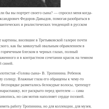
и бы вы портрет своего сына? — спросил меня когда-
ександрович Федоров-Давыдов, помогая разобраться в
антических и реалистических тенденций в русском
е картины, висевшие в Третьяковской галерее почти
кого, как бы замкнутый овальным обрамлением в
 горячечным блеском в черных глазах, полный
аженного и в контрастном сочетании красок на темном
й синей.
олотистая «Голова сына» В. Тропинина. Ребенок
у солнцу. Влажные глаза его обращены к чему-то
в беспорядке разметались белокурые волосы, трепещут
нараспашку, все раскрыто перед зрителем — сама
живопись, но сам мотив наполняет сердце поэзией.
иметь работу Тропинина, но для коллекции, для музея,