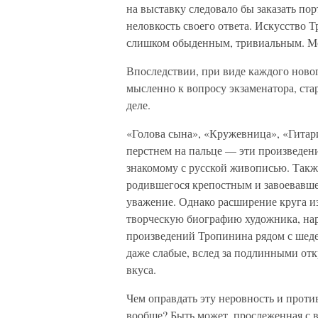
на выставку следовало бы заказать по
неловкость своего ответа. Искусство 
слишком обыденным, тривиальным. Мой
Впоследствии, при виде каждого новог
мысленно к вопросу экзаменатора, ста
деле.
«Голова сына», «Кружевница», «Гитари
перстнем на пальце — эти произведен
знакомому с русской живописью. Такж
родившегося крепостным и завоевавшег
уважение. Однако расширение круга из
творческую биографию художника, нар
произведений Тропинина рядом с шеде
даже слабые, вслед за подлинными о
вкуса.
Чем оправдать эту неровность и проти
вообще? Быть может, прослеженная с