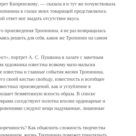
ртрет Кипренскому, — сказала я и тут же почувствовала
Тропинина в глазах моих товарищей представлялось
 ответ мог выдать отсутствие вкуса.
о произведения Тропинина, я не раз возвращалась
раясь решить для себя, каков же Тропинин на самом
ст», портрет А. С. Пушкина в халате с заветным
ия художника известны всякому мало-мальски
е известны и главные события жизни Тропинина,
о своей кистью свободу, известность и всеобщее
вестных произведений, как и углубление в
ушает безмятежную ясность образа. В списке
врами соседствуют полотна вполне ординарные и
ткровениями следуют вещи надуманные, лишенные
воречивость? Как объяснить сложность творчества
 вниманием, жизнь Тропинина поможет приоткрыть