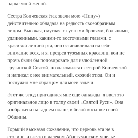
парке моей женой.
Сестра Копчевская (так звали мою «Нину»)
действительно обладала на редкость своеобразным
лицом. Высокая, смуглая, с густыми бровями, большими,
удлиненными, какими-то восточными глазами, с
красивой линией рта, она останавливала на себе
внимание всех, и я, презрев туземных красавиц, кои не
прочь были бы попозировать для излюбленной
грузинской Святой, познакомился с сестрой Копчевской
и написал с нее внимательный, схожий этюд. Он и
послужил мне образцом для моей задачи.
Этот же этюд пригодился мне еще однажды: я ввел это
оригинальное лицо в толпу своей «Святой Руси». Она
изображена на заднем плане, в белой косынке своей
Общины.
Горький высказал сожаление, что церковь эта не в
столице, а где-то в далеком Абастуманском ущелье.