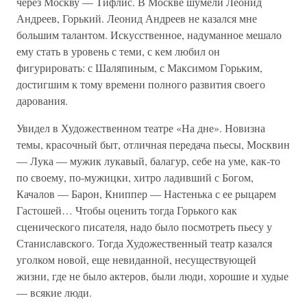
через Москву — Тифлис. В Москве шумели Леонид
Андреев, Горький. Леонид Андреев не казался мне
большим талантом. Искусственное, надуманное мешало
ему стать в уровень с теми, с кем любил он
фигурировать: с Шаляпиным, с Максимом Горьким,
достигшим к тому времени полного развития своего
дарования.
Увидел в Художественном театре «На дне». Новизна
темы, красочный быт, отличная передача пьесы, Москвин
— Лука — мужик лукавый, балагур, себе на уме, как-то
по своему, по-мужицки, хитро ладивший с Богом,
Качалов — Барон, Книппер — Настенька с ее рыцарем
Гастошей… Чтобы оценить тогда Горького как
сценического писателя, надо было посмотреть пьесу у
Станиславского. Тогда Художественный театр казался
уголком новой, еще невиданной, несуществующей
жизни, где не было актеров, были люди, хорошие и худые
— всякие люди.