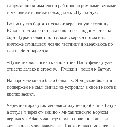
напряженно внимательно работали огромными веслами,
и мы ближе и ближе подходили к «Пушкину».
Вот мы у его борта, спускают веревочную лестницу.
Юноша-почтальон отважно ловит ее, поднимается на
борт. Турки подают почту, мой скарб, а потом и я,
ничтоже сумняшеся, ловлю лестницу и карабкаюсь по
ней на борт парохода.
«Пушкин» дал сигнал к отплытию. Нашу фелюгу уже
отнесло далеко в сторону, «Пушкин» пошел к Батуму.
На пароходе много было больных. Я морской болезни
подвержен не был, сейчас же устроился в своей каюте и
крепко заснул.
Через полтора суток мы благополучно прибыли в Батум,
а оттуда я через ст<анцию> Михайловскую-Боржом
вернулся в Абастуман, где немало поволновались за
«отважного мореплавателя». Так кончилась моя первая