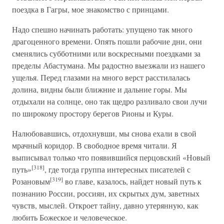
поездка в Гагры, мое знакомство с принцами.
Надо спешно начинать работать: упущено так много
драгоценного времени. Опять пошли рабочие дни, они
сменялись субботними или воскресными поездками за
пределы Абастумана. Мы радостно выезжали из нашего
ущелья. Перед глазами на много верст расстилалась
долина, видны были ближние и дальние горы. Мы
отдыхали на солнце, оно так щедро разливало свои лучи
по широкому простору берегов Рионы и Куры.
Налюбовавшись, отдохнувши, мы снова ехали в свой
мрачный коридор. В свободное время читали. Я
выписывал только что появившийся перцовский «Новый
[318]
путь»
, где тогда группа интересных писателей с
[319]
Розановым
во главе, казалось, найдет новый путь к
познанию России, россиян, их скрытых дум, заветных
чувств, мыслей. Откроет тайну, давно утерянную, как
любить Божеское и человеческое.