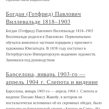
Богдан (Готфрид) Павлович
Виллевальде 1818–1903
Богдан (Готфрид) Павлович Виллевальде 1818–1903
Виллевальде родился в Павловске. Первоначально
обучался живописи частным порядком у приезжего
художника Юнгштедта. В 1838 году поступил в
Петербургскую Императорскую академию художеств.
Занимался под руководством
Барселона, январь 1903-го —
апрель 1904 г. Слепота и видение
Барселона, январь 1903-го — апрель 1904 г. Слепота и
видение Письмо Максу Жакобу, в котором он
ностальгически вспоминал об их скромных обедах, было
написано из барселонской студии «Анхела де Сото». На