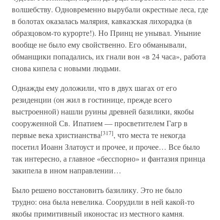
волшебству. Одновременно вырубали окрестные леса, где
в болотах оказалась малярия, кавказская лихорадка (в
образцовом-то курорте!). Но Принц не унывал. Уныние
вообще не было ему свойственно. Его обманывали,
обманщики попадались, их гнали вон «в 24 часа», работа
снова кипела с новыми людьми.
Однажды ему доложили, что в двух шагах от его
резиденции (он жил в гостинице, прежде всего
выстроенной) нашли руины древней базилики, якобы
сооруженной Св. Ипатием — просветителем Гагр в
[317]
первые века христианства
, что места те некогда
посетил Иоанн Златоуст и прочее, и прочее… Все было
так интересно, а главное «бесспорно» и фантазия принца
закипела в ином направлении…
Было решено восстановить базилику. Это не было
трудно: она была невелика. Соорудили в ней какой-то
якобы примитивный иконостас из местного камня.