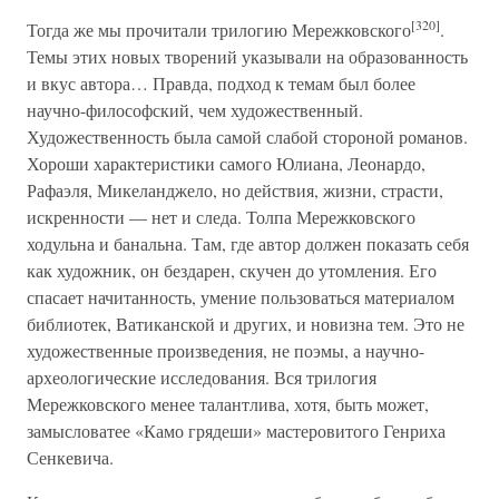
[320]
Тогда же мы прочитали трилогию Мережковского
.
Темы этих новых творений указывали на образованность
и вкус автора… Правда, подход к темам был более
научно-философский, чем художественный.
Художественность была самой слабой стороной романов.
Хороши характеристики самого Юлиана, Леонардо,
Рафаэля, Микеланджело, но действия, жизни, страсти,
искренности — нет и следа. Толпа Мережковского
ходульна и банальна. Там, где автор должен показать себя
как художник, он бездарен, скучен до утомления. Его
спасает начитанность, умение пользоваться материалом
библиотек, Ватиканской и других, и новизна тем. Это не
художественные произведения, не поэмы, а научно-
археологические исследования. Вся трилогия
Мережковского менее талантлива, хотя, быть может,
замысловатее «Камо грядеши» мастеровитого Генриха
Сенкевича.