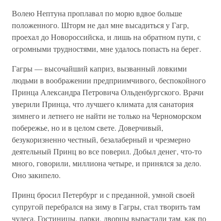
Волею Нептуна проплавал по морю вдвое больше
положенного. Шторм не дал мне высадиться у Гагр,
проехал до Новороссийска, и лишь на обратном пути, с
огромными трудностями, мне удалось попасть на берег.
Гагры — высочайший каприз, вызванный ловкими
людьми в воображении предприимчивого, беспокойного
Принца Александра Петровича Ольденбургского. Врачи
уверили Принца, что лучшего климата для санатория
зимнего и летнего не найти не только на Черноморском
побережье, но и в целом свете. Доверчивый,
безукоризненно честный, безалаберный и чрезмерно
деятельный Принц во все поверил. Добыл денег, что-то
много, говорили, миллиона четыре, и принялся за дело.
Оно закипело.
Принц бросил Петербург и с преданной, умной своей
супругой перебрался на зиму в Гагры, стал творить там
чудеса. Гостиницы, парки, дворцы вырастали там, как по