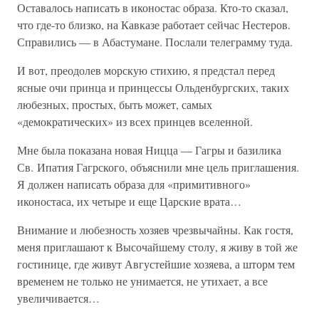
Оставалось написать в иконостас образа. Кто-то сказал,
что где-то близко, на Кавказе работает сейчас Нестеров.
Справились — в Абастумане. Послали телеграмму туда.
И вот, преодолев морскую стихию, я предстал перед
ясные очи принца и принцессы Ольденбургских, таких
любезных, простых, быть может, самых
«демократических» из всех принцев вселенной.
Мне была показана новая Ницца — Гагры и базилика
Св. Ипатия Гагрского, объяснили мне цель приглашения.
Я должен написать образа для «примитивного»
иконостаса, их четыре и еще Царские врата…
Внимание и любезность хозяев чрезвычайны. Как гостя,
меня приглашают к Высочайшему столу, я живу в той же
гостинице, где живут Августейшие хозяева, а шторм тем
временем не только не унимается, не утихает, а все
увеличивается…