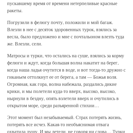
пускавшему время от времени нетерпеливые красные
ракеты.
Погрузили в фелюгу почту, положили и мой багаж.
Влезли в нее с десяток здоровенных турок, взялись за
весла, было предложено и мне с почтальоном влезть туда
же. Влезли, сели.
Матросы и турки, что остались на суше, взялись за корму
фелюги и ждут, когда большая волна накатит на берег,
когда наша ладья очутится в воде, и вот тогда-то дружно с
гиканьем оттолкнут ее от берега, а там — Божья воля.
Огромная, как гора, волна набежала, раздались дикие
крики, и мы полетели куда-то вверх, высоко, высоко,
нырнули в бездну, опять взлетели вверх и очутились в
открытом море, среди разъяренной стихии…
Этот момент был незабываемый. Страх потерять жизнь,
потерять все исчез. Какая-то необъяснимая отвага
охватила душу. И мы летели, не говоря ни слова… Турки