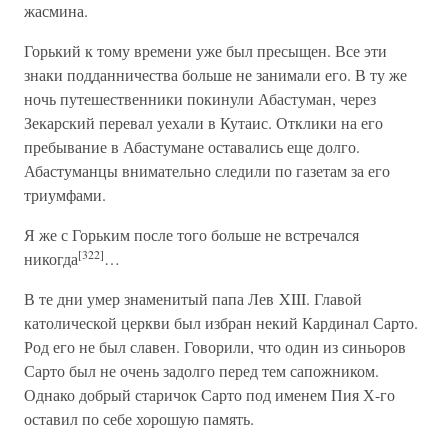
жасмина.
Горький к тому времени уже был пресыщен. Все эти
знаки подданничества больше не занимали его. В ту же
ночь путешественники покинули Абастуман, через
Зекарский перевал уехали в Кутаис. Отклики на его
пребывание в Абастумане оставались еще долго.
Абастуманцы внимательно следили по газетам за его
триумфами.
Я же с Горьким после того больше не встречался
[322]
никогда
…
В те дни умер знаменитый папа Лев XIII. Главой
католической церкви был избран некий Кардинал Сарто.
Род его не был славен. Говорили, что один из синьоров
Сарто был не очень задолго перед тем сапожником.
Однако добрый старичок Сарто под именем Пия Х-го
оставил по себе хорошую память.