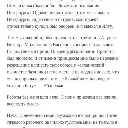
Симансоном (были юбилейные дни основания
Петербурга). Однако, несмотря на это, в мае я был в
Петербурге, видел своего патрона, мой проект
относительно купола был одобрен, и я выехал в Ялту.
Там мы с женой пробыли недолго, встретили в Алупке
Виктора Михайловича Васнецова, я проехал дальше в
Гагры, где был принц Ольденбургский один. Принят я
был любезно, и от имени принцессы мне было передано
разрешение написать свои образа в «архаический»
иконостас базилики не на месте, а на медных досках, что
очень упрощало дело, и мы с ближайшим пароходом
уехали в Батум — Абастуман.
Работы без меня шли вяло. С моим приездом все ожило,
все подтянулось.
Начался лечебный сезон, музыка во второй роще. После
тяжелого рабочего дня плохо гулялось мне, не то было в