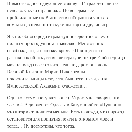
И вместо одного-двух дней я живу в Гаграх чуть ли не
неделю. Скука страшная… По вечерам все
приближенные их Высочеств собираются у них в
комнатах, затевают от скуки шарады и другие игры.
Я к подобного рода играм туп невероятно, о чем с
полным простодушием и заявляю. Меня от них
освобождают, я провожу время с Принцессой в
разговорах об искусстве, литературе, театре. Собеседница
моя не чужда всего этого, ведь не даром она дочь
Великой Княгини Марии Николаевны —
покровительницы искусств, бывшего президента
Императорской Академии художеств…
Однако всему наступает конец. Утром мне говорят, что
часа в 4–5 должен из Одессы в Батум пройти «Пушкин»,
что шторм становится меньше. Есть надежда, что пароход
остановится для принятия почты в открытом море и
тогда… Ну посмотрим, что тогда.