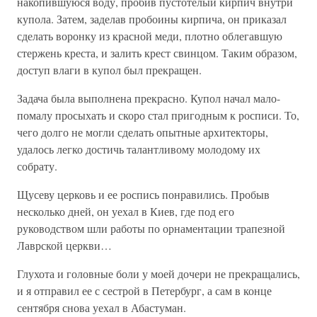
накопившуюся воду, пробив пустотелый кирпич внутри
купола. Затем, заделав пробоины кирпича, он приказал
сделать воронку из красной меди, плотно облегавшую
стержень креста, и залить крест свинцом. Таким образом,
доступ влаги в купол был прекращен.
Задача была выполнена прекрасно. Купол начал мало-
помалу просыхать и скоро стал пригодным к росписи. То,
чего долго не могли сделать опытные архитекторы,
удалось легко достичь талантливому молодому их
собрату.
Щусеву церковь и ее роспись понравились. Пробыв
несколько дней, он уехал в Киев, где под его
руководством шли работы по орнаментации трапезной
Лаврской церкви…
Глухота и головные боли у моей дочери не прекращались,
и я отправил ее с сестрой в Петербург, а сам в конце
сентября снова уехал в Абастуман.