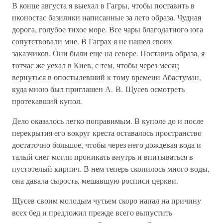
В конце августа я выехал в Гагры, чтобы поставить в
иконостас базилики написанные за лето образа. Чудная
дорога, голубое тихое море. Все чары благодатного юга
сопутствовали мне. В Гаграх я не нашел своих
заказчиков. Они были еще на севере. Поставив образа, я
тотчас же уехал в Киев, с тем, чтобы через месяц
вернуться в опостылевший к тому времени Абастуман,
куда мною был приглашен А. В. Щусев осмотреть
протекавший купол.
Дело оказалось легко поправимым. В куполе до и после
перекрытия его вокруг креста оставалось пространство
достаточно большое, чтобы через него дождевая вода и
талый снег могли проникать внутрь и впитываться в
пустотелый кирпич. В нем теперь скопилось много воды,
она давала сырость, мешавшую росписи церкви.
Щусев своим молодым чутьем скоро напал на причину
всех бед и предложил прежде всего выпустить