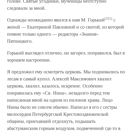
голове. Святые угодники, мученицы неотступно
следовали за мной.
[321]
Однажды неожиданно явился к нам М. Горький
с
женой — Екатериной Павловной и со свитой, из которой
помню только одного — редактора «Знания»
Пятницкого.
Горький выглядел отлично, он загорел, поправился, был в
хорошем настроении.
Я предложил ему осмотреть церковь. Мы поднимались по
лесам в самый купол. Алексей Максимович хвалил
церковь, хвалил, казалось, искренне. Особенно
понравилась ему «Св. Нина», незадолго перед тем
написанная мной на одном из пилонов храма. Лицо
Нины было не совсем обычно. Написал я его с сестры
милосердия Петербургской Крестовоздвиженской
общины, приехавшей отдохнуть, подышать
абастуманским горным воздухом, подмеченной где-то в