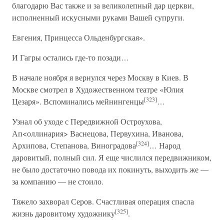
благодарю Вас также и за великолепный дар церкви,
исполненный искусными руками Вашей супруги.
Евгения, Принцесса Ольденбургская».
И Гагры остались где-то позади…
В начале ноября я вернулся через Москву в Киев. В
Москве смотрел в Художественном театре «Юлия
[323]
Цезаря». Вспоминались мейнингенцы
…
Узнал об уходе с Передвижной Остроухова,
Ап<оллинария> Васнецова, Первухина, Иванова,
[324]
Архипова, Степанова, Виноградова
… Народ
даровитый, полный сил. Я еще числился передвижником,
не было достаточно повода их покинуть, выходить же —
за компанию — не стоило.
Тяжело захворал Серов. Счастливая операция спасла
[325]
жизнь даровитому художнику
.