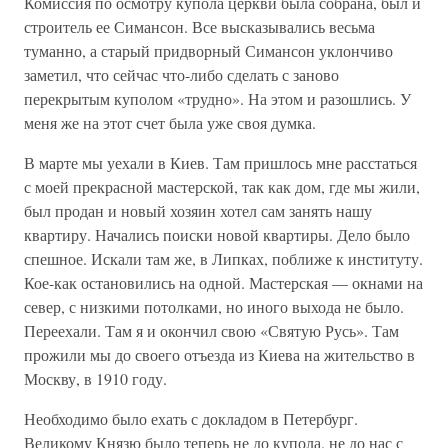
Комиссия по осмотру купола церкви была собрана, был и
строитель ее Симансон. Все высказывались весьма
туманно, а старый придворный Симансон уклончиво
заметил, что сейчас что-либо сделать с заново
перекрытым куполом «трудно». На этом и разошлись. У
меня же на этот счет была уже своя думка.
В марте мы уехали в Киев. Там пришлось мне расстаться
с моей прекрасной мастерской, так как дом, где мы жили,
был продан и новый хозяин хотел сам занять нашу
квартиру. Начались поиски новой квартиры. Дело было
спешное. Искали там же, в Липках, поближе к институту.
Кое-как остановились на одной. Мастерская — окнами на
север, с низкими потолками, но иного выхода не было.
Переехали. Там я и окончил свою «Святую Русь». Там
прожили мы до своего отъезда из Киева на жительство в
Москву, в 1910 году.
Необходимо было ехать с докладом в Петербург.
Великому Князю было теперь не до купола, не до нас с