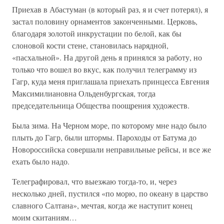
Приехав в Абастуман (в который раз, я и счет потерял), я
застал половину орнаментов законченными. Церковь,
благодаря золотой инкрустации по белой, как бы
слоновой кости стене, становилась нарядной,
«пасхальной». На другой день я принялся за работу, но
только что вошел во вкус, как получил телеграмму из
Гагр, куда меня приглашала приехать принцесса Евгения
Максимилиановна Ольденбургская, тогда
председательница Общества поощрения художеств.
Была зима. На Черном море, по которому мне надо было
плыть до Гагр, были штормы. Пароходы от Батума до
Новороссийска совершали неправильные рейсы, и все же
ехать было надо.
Телеграфировал, что выезжаю тогда-то, и, через
несколько дней, пустился «по морю, по океану в царство
славного Салтана», мечтая, когда же наступит конец
моим скитаниям…