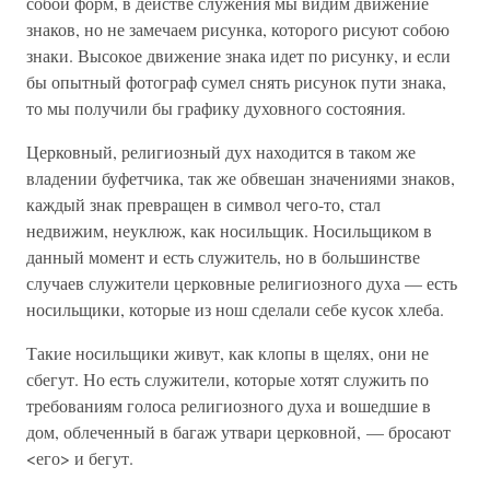
собой форм, в действе служения мы видим движение
знаков, но не замечаем рисунка, которого рисуют собою
знаки. Высокое движение знака идет по рисунку, и если
бы опытный фотограф сумел снять рисунок пути знака,
то мы получили бы графику духовного состояния.
Церковный, религиозный дух находится в таком же
владении буфетчика, так же обвешан значениями знаков,
каждый знак превращен в символ чего-то, стал
недвижим, неуклюж, как носильщик. Носильщиком в
данный момент и есть служитель, но в большинстве
случаев служители церковные религиозного духа — есть
носильщики, которые из нош сделали себе кусок хлеба.
Такие носильщики живут, как клопы в щелях, они не
сбегут. Но есть служители, которые хотят служить по
требованиям голоса религиозного духа и вошедшие в
дом, облеченный в багаж утвари церковной, — бросают
<его> и бегут.