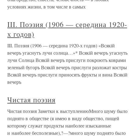
условиях жизни, в том числе в самых
III. Поэзия (1906 — середина 1920-
х годов)
III. Поэзия (1906 — середина 1920-х годов) «Всякій
вечеръ угаснутъ лучи солнца…»* Всякій вечеръ угаснуть
лучи Солнца Всякій вечеръ прислуги покроютъ коврами
зеленый бугоръ Всякій вечеръ прислуги разложат костры
Всякій вечеръ прислуги приносять фрукты и вина Всякій
вечеръ
Чистая поэзия
Чистая поэзия Заметки к выступлениюМного шуму было
поднято в обществе (я имею в виду общество, пищей
которому служат продукты наиболее изысканные
и наиболее бесполезные),?—?много шуму поднято было