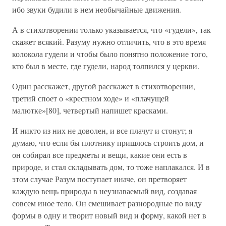
ибо звуки будили в нем необычайные движения.
А в стихотворении только указывается, что «гудели», так
скажет всякий. Разуму нужно отличить, что в это время
колокола гудели и чтобы было понятно положение того,
кто был в месте, где гудели, народ толпился у церкви.
Один расскажет, другой расскажет в стихотворении,
третий споет о «крестном ходе» и «плачущей
малютке»[80], четвертый напишет красками.
И никто из них не доволен, и все плачут и стонут; я
думаю, что если бы плотнику пришлось строить дом, и
он собирал все предметы и вещи, какие они есть в
природе, и стал складывать дом, то тоже наплакался. И в
этом случае Разум поступает иначе, он претворяет
каждую вещь природы в неузнаваемый вид, создавая
совсем иное тело. Он смешивает разнородные по виду
формы в одну и творит новый вид и форму, какой нет в