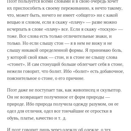
Поэт пользуется всеми словами и в свою очередь хочет
их приспособить к своему переживанию, к нечто такому,
что, может быть, ничего не имеет <общего> ни с какой
вещью и словом, если я скажу «плачу» — разве можно
исчерпать в слове «плачу» все. Если я скажу «тоскую» —
тоже. Все слова есть только отличительные знаки, и
только. Но если слышу стон — я в нем не вижу и не
слышу никакой определенной формы. Я принимаю боль,
у которой свой язык — стон, и в стоне не слышу слова
«стонет». И сам стонущий больше облегчает себя в стоне,
нежели говорит, что болит. Ибо «болит» есть добавочное,
пояснительное о стоне, о его причине.
Поэт даже не поступает так, как живописец и скульптор.
Он не возвращает полученное от форм природы —
природе. Ибо природа получила одежду разумом, он ее
одел для отличия, одел все тончайшие ее отростки в
обувь, платье, качество и т. д.
И поэт говорит лишь через одежду об одежде, о тех