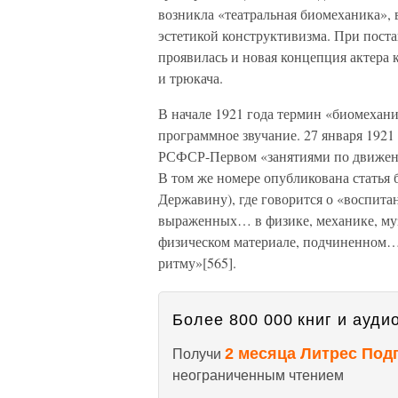
возникла «театральная биомеханика», 
эстетикой конструктивизма. При пост
проявилась и новая концепция актера 
и трюкача.
В начале 1921 года термин «биомехани
программное звучание. 27 января 1921 
РСФСР-Первом «занятиями по движени
В том же номере опубликована статья
Державину), где говорится о «воспитан
выраженных… в физике, механике, музы
физическом материале, подчиненном… 
ритму»[565].
Более 800 000 книг и аудио
2 месяца Литрес Под
Получи
неограниченным чтением