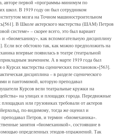
та, авторе первой «программы-минимум по
их школ. В 1919 году он был сотрудником
Институтом мозга на Точном машиностроительном
ась[561]. В Школе актерского мастерства (ШАМ) Петров
вой системе» – скорее всего, это был вариант
– и «биомеханику», как вспомогательную дисциплину
]. Если все обстояло так, как можно предположить на
ханика впервые появилась в театре (театральной
 прикладным значением. А в марте 1919 года был
 о Курсах мастерства сценических постановок»[563].
актическая дисциплина – в разделе сценического
цами и пантомимой, которую преподавал
лушатели Курсов вели театральные кружки на
 действа» на улицах и площадях города. Передвижные
 площадках или грузовиках требовали от актеров
йерхольд, по-видимому, тогда же оценил и
 преподавал Петров, и термин «биомеханика».
ственные занятия «биомеханикой», состоявшие в
 помощью определенных этюдов-упражнений. Так