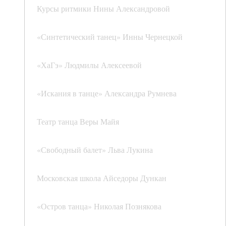
Курсы ритмики Нины Александровой
«Синтетический танец» Инны Чернецкой
«ХаГэ» Людмилы Алексеевой
«Искания в танце» Александра Румнева
Театр танца Веры Майя
«Свободный балет» Льва Лукина
Московская школа Айседоры Дункан
«Остров танца» Николая Познякова