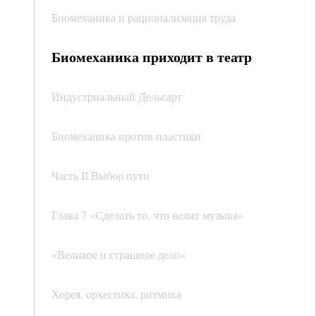
Биомеханика и рационализация труда
Биомеханика приходит в театр
Индустриальный Дельсарт
Биомеханика против пластики
Часть II Выбор пути
Глава 7 «Сделать то, что велит музыка»
«Великое и страшное дело»
Хорея, орхестика, ритмика