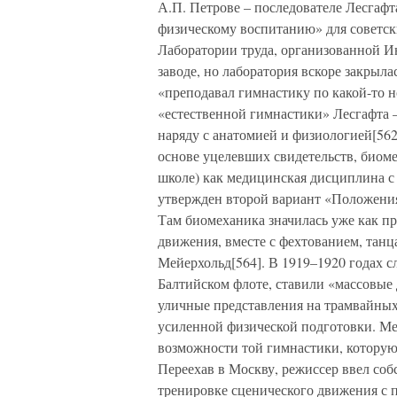
А.П. Петрове – последователе Лесгаф
физическому воспитанию» для советск
Лаборатории труда, организованной 
заводе, но лаборатория вскоре закрыл
«преподавал гимнастику по какой-то но
«естественной гимнастики» Лесгафта 
наряду с анатомией и физиологией[562
основе уцелевших свидетельств, биоме
школе) как медицинская дисциплина с
утвержден второй вариант «Положения
Там биомеханика значилась уже как пр
движения, вместе с фехтованием, тан
Мейерхольд[564]. В 1919–1920 годах с
Балтийском флоте, ставили «массовые
уличные представления на трамвайных
усиленной физической подготовки. Ме
возможности той гимнастики, которую
Переехав в Москву, режиссер ввел соб
тренировке сценического движения с