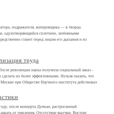
атора, подражателя, копировщика — в творца.
и, одухотворяющийся сплетнею, любовными
средственно станет перед лицом его дыхания и из
лизация труда
После революции наука получила социальный заказ –
 сделать их более эффективными. Нельзя сказать, что
в Москве при Обществе Научного института действовал
астики
году, после концерта Дункан, растроганный
акать от умиления. Отсутствие выучки. Восторг