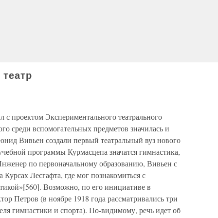
 театр
л с проектом Экспериментального театрального
ого среди вспомогательных предметов значилась и
Леонид Вивьен создали первый театральный вуз нового
 учебной программы Курмасцепа значатся гимнастика,
Инженер по первоначальному образованию, Вивьен с
 Курсах Лесгафта, где мог познакомиться с
тикой»[560]. Возможно, по его инициативе в
ор Петров (в ноябре 1918 года рассматривались три
ля гимнастики и спорта). По-видимому, речь идет об