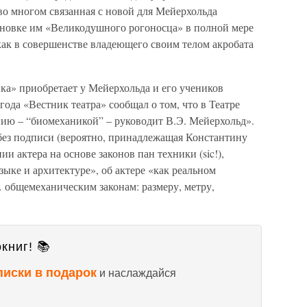
во многом связанная с новой для Мейерхольда
ановке им «Великодушного рогоносца» в полной мере
как в совершенстве владеющего своим телом акробата
ка» приобретает у Мейерхольда и его учеников
года «Вестник театра» сообщал о том, что в Театре
ю – “биомеханикой” – руководит В.Э. Мейерхольд».
 без подписи (вероятно, принадлежащая Константину
ии актера на основе законов пан техники (sic!),
ке и архитектуре», об актере «как реальном
общемеханическим законам: размеру, метру,
книг! 📚
писки в подарок
и наслаждайся