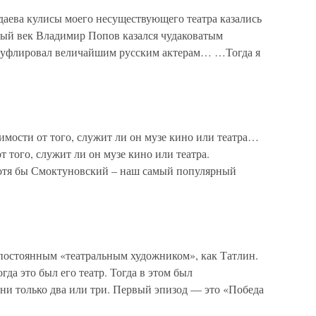
даева кулисы моего несуществующего театра казались
й век Владимир Попов казался чудаковатым
уфлировал величайшим русским актерам… …Тогда я
мости от того, служит ли он музе кино или театра…
 того, служит ли он музе кино или театра.
отя бы Смоктуновский – наш самый популярный
стоянным «театральным художником», как Татлин.
огда это был его театр. Тогда в этом был
ни только два или три. Первый эпизод — это «Победа