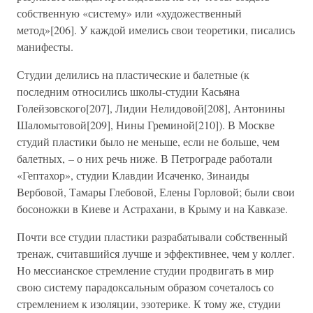
собственную «систему» или «художественный
метод»[206]. У каждой имелись свои теоретики, писались
манифесты.
Студии делились на пластические и балетные (к
последним относились школы-студии Касьяна
Голейзовского[207], Лидии Нелидовой[208], Антонины
Шаломытовой[209], Нины Греминой[210]). В Москве
студий пластики было не меньше, если не больше, чем
балетных, – о них речь ниже. В Петрограде работали
«Гептахор», студии Клавдии Исаченко, Зинаиды
Вербовой, Тамары Глебовой, Елены Горловой; были свои
босоножки в Киеве и Астрахани, в Крыму и на Кавказе.
Почти все студии пластики разрабатывали собственный
тренаж, считавшийся лучше и эффективнее, чем у коллег.
Но мессианское стремление студии продвигать в мир
свою систему парадоксальным образом сочеталось со
стремлением к изоляции, эзотерике. К тому же, студии