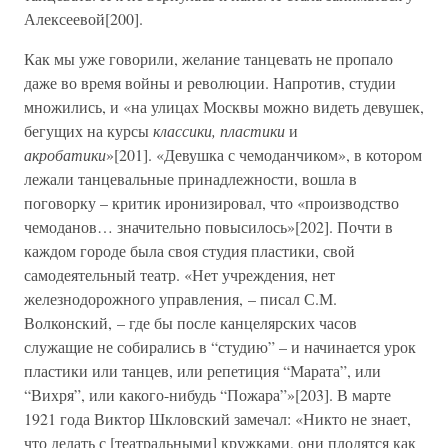
Алексеевой[200].
Как мы уже говорили, желание танцевать не пропало
даже во время войны и революции. Напротив, студии
множились, и «на улицах Москвы можно видеть девушек,
бегущих на курсы
классики, пластики
и
акробатики
»[201]. «Девушка с чемоданчиком», в котором
лежали танцевальные принадлежности, вошла в
поговорку – критик иронизировал, что «производство
чемоданов… значительно повысилось»[202]. Почти в
каждом городе была своя студия пластики, свой
самодеятельный театр. «Нет учреждения, нет
железнодорожного управления, – писал С.М.
Волконский, – где бы после канцелярских часов
служащие не собирались в “студию” – и начинается урок
пластики или танцев, или репетиция “Марата”, или
“Вихря”, или какого-нибудь “Пожара”»[203]. В марте
1921 года Виктор Шкловский замечал: «Никто не знает,
что делать с [театральными] кружками, они плодятся как