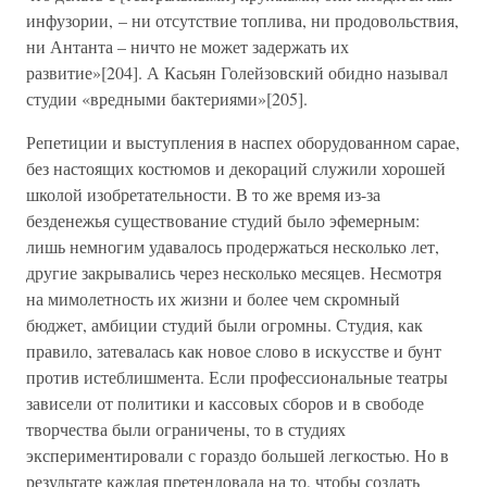
инфузории, – ни отсутствие топлива, ни продовольствия,
ни Антанта – ничто не может задержать их
развитие»[204]. А Касьян Голейзовский обидно называл
студии «вредными бактериями»[205].
Репетиции и выступления в наспех оборудованном сарае,
без настоящих костюмов и декораций служили хорошей
школой изобретательности. В то же время из-за
безденежья существование студий было эфемерным:
лишь немногим удавалось продержаться несколько лет,
другие закрывались через несколько месяцев. Несмотря
на мимолетность их жизни и более чем скромный
бюджет, амбиции студий были огромны. Студия, как
правило, затевалась как новое слово в искусстве и бунт
против истеблишмента. Если профессиональные театры
зависели от политики и кассовых сборов и в свободе
творчества были ограничены, то в студиях
экспериментировали с гораздо большей легкостью. Но в
результате каждая претендовала на то, чтобы создать