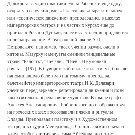
Далькроза, студию пластики Эллы Рабенек и еще одну,
открытую ее ученицами. «Пластика», «выразительное»
или «сценическое движение» преподавались в школах
императорских театров и на частных курсах еще до
приезда в Россию Дункан, но ее выступления придали им
иное направление. В театральной школе А.П.
Петровского, например, «всех учениц разули, одели в
хитоны. Мазурку и менуэты сменили танцевальные
этюды “Радость”, “Печаль”, “Гнев”. Не умолкал
рояль…»[197]. В Суворинской школе «пластику», больше
напоминавшую балетную пантомиму, преподавал
балетмейстер императорского театра И.К. Делазари:
ученики перед зеркалом репетировали движения и позы,
«выразительно передававшие чувства». В школе графа
Алексея Александровича Бобринского по изображениям
на греческих вазах воссоздавали пляски и ритуалы
Эллады. Преподавали пластику и в Художественном
театре, и в студии Мейерхольда. Станиславский сначала
хотел, чтобы занятия вела сама Айседора, но потом