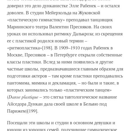
доверил это дело дунканистке Элле Рабенек – и остался
доволен. В студии Мейерхольда на Жуковской
«пластическую гимнастику» преподавал танцовщик
Мариинского театра Валентин Пресняков. На своих
уроках он использовал ритмику Далькроза; из скрещения
ее с пластикой родился новый термин –
«ритмопластика»[198]. В 1909–1910 годах Рабенек в
Москве, Пресняков – в Петербурге открыли собственные
классы пластики. Вслед за ними появились и другие
частные школы, предназначавшиеся главным образом для
подготовки актеров – там кроме пластики преподавались
пантомима, мимика и декламация, – но были и такие, в
которых занимались только «пластическим танцем»
(
Danse plastique
– это слегка тавтологическое название
Айседора Дункан дала своей школе в Бельвю под
Парижем)[199].
Посещали эти школы и студии в основном девушки и
юноши из хороших семей, получившие гимназическое