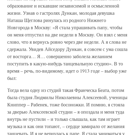
образование и искавшие независимой и осмысленной
жизни. Узнав о гастролях Дункан, молодая девушка
Наташа Щеглова ринулась из родного Нижнего
Новгорода в Москву: «Я стала упрашивать папу, чтобы
он меня отпустил на две недели в Москву. Он взял с меня
слово, что я вернусь ровно через две недели. А я слова не
сдержала. Увидев Айседору Дункан, я совсем с ума сошла
от восторга… Я… совершенно заболела желанием
поступить в какую-нибудь танцевальную студию». В то
время – речь, по-видимому, идет о 1913 годе – выбор уже
был:
Тогда вела одну из студий такая Франческа Беата, потом
была студия Людмилы Николаевны Алексеевой, ученицы
Книппер – Рабенек, тоже босоножки. И помню, я стояла
за дверью Алексеевской студии – я опоздала и меня туда
внутрь не пустили – и только слышала, как там играет
музыка и как они топают, – сердце замирало от желания
танцевать. И я не вернулась к папе. Я стала заниматься у