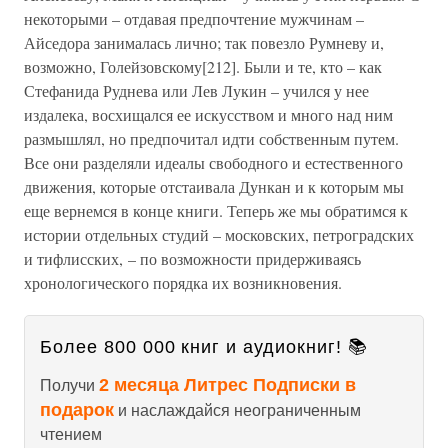
некоторыми – отдавая предпочтение мужчинам –
Айседора занималась лично; так повезло Румневу и,
возможно, Голейзовскому[212]. Были и те, кто – как
Стефанида Руднева или Лев Лукин – учился у нее
издалека, восхищался ее искусством и много над ним
размышлял, но предпочитал идти собственным путем.
Все они разделяли идеалы свободного и естественного
движения, которые отстаивала Дункан и к которым мы
еще вернемся в конце книги. Теперь же мы обратимся к
истории отдельных студий – московских, петроградских
и тифлисских, – по возможности придерживаясь
хронологического порядка их возникновения.
Более 800 000 книг и аудиокниг! 📚
2 месяца Литрес Подписки в
Получи
подарок
и наслаждайся неограниченным
чтением