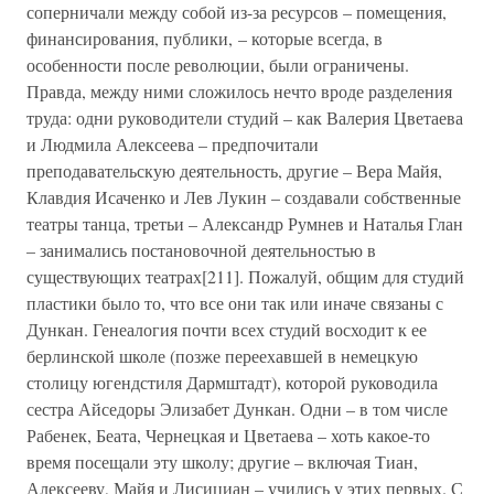
соперничали между собой из-за ресурсов – помещения,
финансирования, публики, – которые всегда, в
особенности после революции, были ограничены.
Правда, между ними сложилось нечто вроде разделения
труда: одни руководители студий – как Валерия Цветаева
и Людмила Алексеева – предпочитали
преподавательскую деятельность, другие – Вера Майя,
Клавдия Исаченко и Лев Лукин – создавали собственные
театры танца, третьи – Александр Румнев и Наталья Глан
– занимались постановочной деятельностью в
существующих театрах[211]. Пожалуй, общим для студий
пластики было то, что все они так или иначе связаны с
Дункан. Генеалогия почти всех студий восходит к ее
берлинской школе (позже переехавшей в немецкую
столицу югендстиля Дармштадт), которой руководила
сестра Айседоры Элизабет Дункан. Одни – в том числе
Рабенек, Беата, Чернецкая и Цветаева – хоть какое-то
время посещали эту школу; другие – включая Тиан,
Алексееву, Майя и Лисициан – учились у этих первых. С