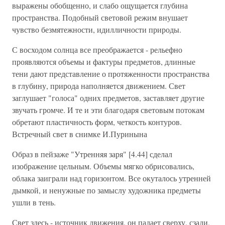
выражены обобщенно, и слабо ощущается глубина
пространства. Подобный световой режим внушает
чувство безмятежности, идилличности природы.
С восходом солнца все преображается - рельефно
проявляются объемы и фактуры предметов, длинные
тени дают представление о протяженности пространства
в глубину, природа наполняется движением. Свет
заглушает "голоса" одних предметов, заставляет другие
звучать громче. И те и эти благодаря световым потокам
обретают пластичность форм, четкость контуров.
Встречный свет в снимке И.Пуринына
Образ в пейзаже "Утренняя заря" [4.44] сделал
изображение цельным. Объемы мягко обрисовались,
облака заиграли над горизонтом. Все окуталось утренней
дымкой, и ненужные по замыслу художника предметы
ушли в тень.
Свет здесь - источник движения, он падает сверху, сзади,