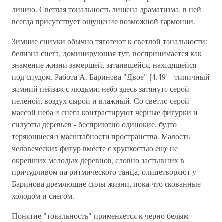
линию. Светлая тональность лишена драматизма, в ней
всегда присутствует ощущение возможной гармонии.
Зимние снимки обычно тяготеют к светлой тональности:
белизна снега, доминирующая тут, воспринимается как
знамение жизни замершей, затаившейся, находящейся
под спудом. Работа А. Баринова "Двое" [4.49] - типичный
зимний пейзаж с людьми; небо здесь затянуто серой
пеленой, воздух сырой и влажный. Со светло-серой
массой неба и снега контрастируют черные фигурки и
силуэты деревьев - бесприютно одинокие, будто
теряющиеся в масштабности пространства. Малость
человеческих фигур вместе с хрупкостью еще не
окрепших молодых деревцов, словно застывших в
причудливом па ритмического танца, олицетворяют у
Баринова дремлющие силы жизни, пока что скованные
холодом и снегом.
Понятие "тональность" применяется к черно-белым