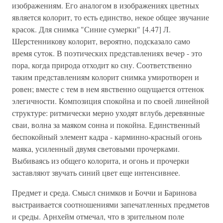
изображениям. Его аналогом в изображениях цветных
является колорит, то есть единство, некое общее звучание
красок. Для снимка "Синие сумерки" [4.47] Л.
Шерстенникову колорит, вероятно, подсказало само
время суток. В поэтических представлениях вечер - это
пора, когда природа отходит ко сну. Соответственно
таким представлениям колорит снимка умиротворен и
ровен; вместе с тем в нем явственно ощущается оттенок
элегичности. Композиция спокойна и по своей линейной
структуре: ритмически мерно уходят вглубь деревянные
сваи, волна за маяком сонна и покойна. Единственный
беспокойный элемент кадра - карминно-красный огонь
маяка, усиленный двумя световыми прочерками.
Выбиваясь из общего колорита, и огонь и прочерки
заставляют звучать синий цвет еще интенсивнее.
Предмет и среда. Смысл снимков и Боччи и Баринова
выстраивается соотношениями запечатленных предметов
и среды. Арнхейм отмечал, что в зрительном поле