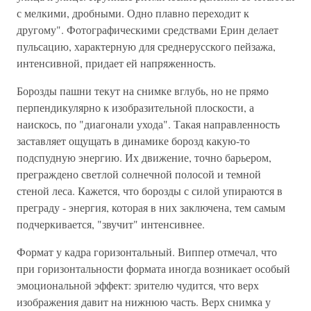
с мелкими, дробными. Одно плавно переходит к
другому". Фотографическими средствами Ерин делает
пульсацию, характерную для среднерусского пейзажа,
интенсивной, придает ей напряженность.
Борозды пашни текут на снимке вглубь, но не прямо
перпендикулярно к изобразительной плоскости, а
наискось, по "диагонали ухода". Такая направленность
заставляет ощущать в динамике борозд какую-то
подспудную энергию. Их движение, точно барьером,
преграждено светлой солнечной полосой и темной
стеной леса. Кажется, что борозды с силой упираются в
преграду - энергия, которая в них заключена, тем самым
подчеркивается, "звучит" интенсивнее.
Формат у кадра горизонтальный. Виппер отмечал, что
при горизонтальности формата иногда возникает особый
эмоциональной эффект: зрителю чудится, что верх
изображения давит на нижнюю часть. Верх снимка у