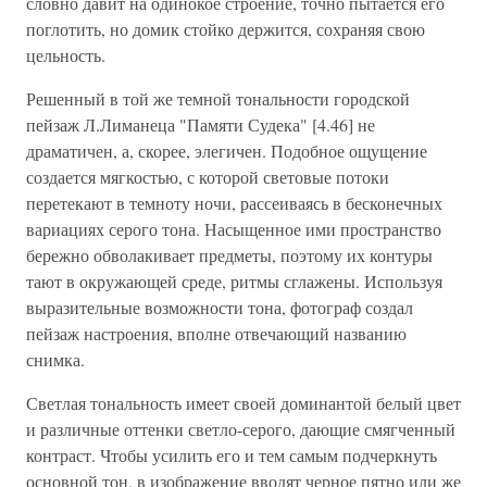
словно давит на одинокое строение, точно пытается его
поглотить, но домик стойко держится, сохраняя свою
цельность.
Решенный в той же темной тональности городской
пейзаж Л.Лиманеца "Памяти Судека" [4.46] не
драматичен, а, скорее, элегичен. Подобное ощущение
создается мягкостью, с которой световые потоки
перетекают в темноту ночи, рассеиваясь в бесконечных
вариациях серого тона. Насыщенное ими пространство
бережно обволакивает предметы, поэтому их контуры
тают в окружающей среде, ритмы сглажены. Используя
выразительные возможности тона, фотограф создал
пейзаж настроения, вполне отвечающий названию
снимка.
Светлая тональность имеет своей доминантой белый цвет
и различные оттенки светло-серого, дающие смягченный
контраст. Чтобы усилить его и тем самым подчеркнуть
основной тон, в изображение вводят черное пятно или же