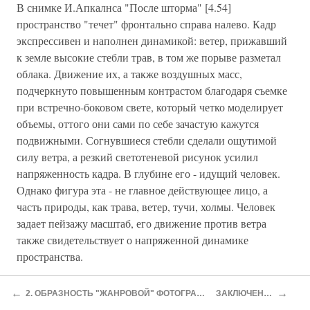
В снимке И.Апкалнса "После шторма" [4.54]
пространство "течет" фронтально справа налево. Кадр
экспрессивен и наполнен динамикой: ветер, прижавший
к земле высокие стебли трав, в том же порыве разметал
облака. Движение их, а также воздушных масс,
подчеркнуто повышенным контрастом благодаря съемке
при встречно-боковом свете, который четко моделирует
объемы, оттого они сами по себе зачастую кажутся
подвижными. Согнувшиеся стебли сделали ощутимой
силу ветра, а резкий светотеневой рисунок усилил
напряженность кадра. В глубине его - идущий человек.
Однако фигура эта - не главное действующее лицо, а
часть природы, как трава, ветер, тучи, холмы. Человек
задает пейзажу масштаб, его движение против ветра
также свидетельствует о напряженной динамике
пространства.
В любом изображении вместе с движением среды
←
→
2. ОБРАЗНОСТЬ "ЖАНРОВОЙ" ФОТОГРАфИИ
ЗАКЛЮЧЕНИЕ
перемещается и зрительский взгляд. А. Федоров-Давыдов