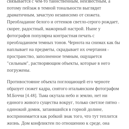
связывается с чем-то таинственным, неизвестным, а
потому пейзаж в темной тональности выглядит
драматичным, зачастую независимо от сюжета.
Преобладание белого и оттенков светло-серого рождает,
скорее, радостный, мажорный настрой. Ныне у
фотографов популярна контрастная печать с
преобладанием темных тонов. Чернота на снимах как бы
наплывает на предметы, скрадывает их очертания -
пространство, заполненное темным, ощущается
"сильным", растворяющим объекты, которые в него
погружены.
Противостояние объекта поглощающей его черноте
образует сюжет кадра, снятого итальянским фотографом
М.Боччи [4.48]. Тьма окутала небо и землю, нет ни
единого живого существа вокруг, только светлое пятно -
одинокий домик, затаившийся в горной долине,
воспринимается как робкий знак того, что тут теплится
жизнь. Дом конфликтен по отношению к среде, она