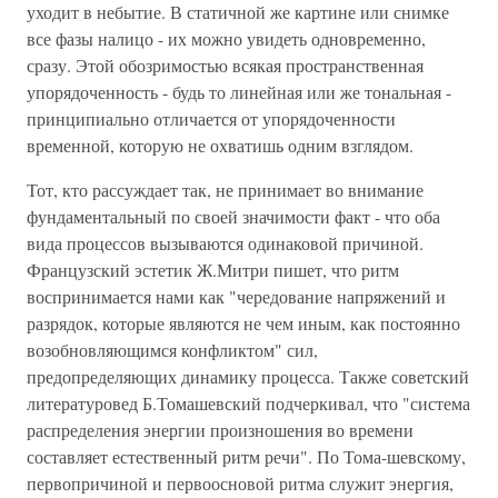
уходит в небытие. В статичной же картине или снимке
все фазы налицо - их можно увидеть одновременно,
сразу. Этой обозримостью всякая пространственная
упорядоченность - будь то линейная или же тональная -
принципиально отличается от упорядоченности
временной, которую не охватишь одним взглядом.
Тот, кто рассуждает так, не принимает во внимание
фундаментальный по своей значимости факт - что оба
вида процессов вызываются одинаковой причиной.
Французский эстетик Ж.Митри пишет, что ритм
воспринимается нами как "чередование напряжений и
разрядок, которые являются не чем иным, как постоянно
возобновляющимся конфликтом" сил,
предопределяющих динамику процесса. Также советский
литературовед Б.Томашевский подчеркивал, что "система
распределения энергии произношения во времени
составляет естественный ритм речи". По Тома-шевскому,
первопричиной и первоосновой ритма служит энергия,