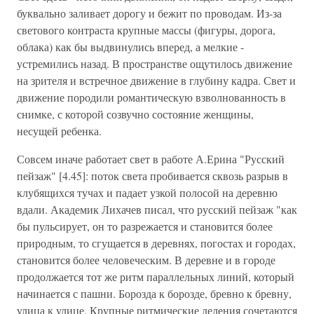
буквально заливает дорогу и бежит по проводам. Из-за
светового контраста крупные массы (фигуры, дорога,
облака) как бы выдвинулись вперед, а мелкие -
устремились назад. В пространстве ощутилось движение
на зрителя и встречное движение в глубину кадра. Свет и
движение породили романтическую взволнованность в
снимке, с которой созвучно состояние женщины,
несущей ребенка.
Совсем иначе работает свет в работе А.Ерина "Русский
пейзаж" [4.45]: поток света пробивается сквозь разрыв в
клубящихся тучах и падает узкой полосой на деревню
вдали. Академик Лихачев писал, что русский пейзаж "как
бы пульсирует, он то разрежается и становится более
природным, то сгущается в деревнях, погостах и городах,
становится более человеческим. В деревне и в городе
продолжается тот же ритм параллельных линий, который
начинается с пашни. Борозда к борозде, бревно к бревну,
улица к улице. Крупные ритмические деления сочетаются