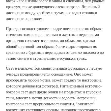
вверх - его изгибы более плавны и спокойны, чем рваные
края туч, также движущихся слева направо. Линейный
диссонанс между хребтом и тучами находит отклик в
диссонансе цветовом.
Правда, господствующее в кадре цветовое пятно обрыва
с зеленоватыми, коричневыми и желтыми переливами
органично сочетается с лиловыми облаками, однако
общий цветовой тон обрыва более сгармонирован по
сравнению с бурными перепадами от светло-лилового до
темно-синего в стремительно несущихся тучах.
Свет в пейзаже. Тональная ритмика фотокадра в первую
очередь предопределяется освещением. Оно может
преобразить любой мотив, может создать то настроение,
которого добивается фотограф. Интенсивный встречно-
боковой свет дает яркие блики на предметах и глубокие
тени, вносит в мотив легкость и радость. Встречный,
контровои свет прорисовывает силуэты, "зажигает"
вокруг них светящиеся ореолы, наполняя пространство