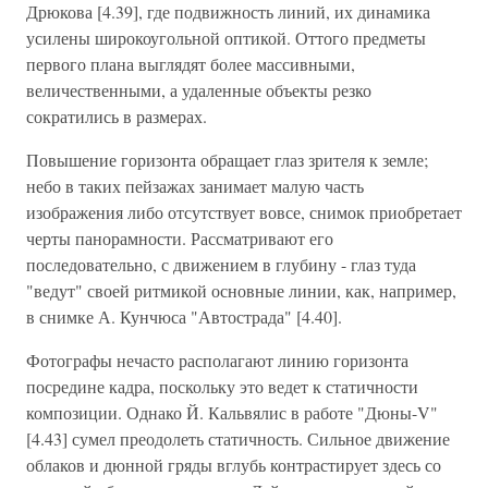
Дрюкова [4.39], где подвижность линий, их динамика
усилены широкоугольной оптикой. Оттого предметы
первого плана выглядят более массивными,
величественными, а удаленные объекты резко
сократились в размерах.
Повышение горизонта обращает глаз зрителя к земле;
небо в таких пейзажах занимает малую часть
изображения либо отсутствует вовсе, снимок приобретает
черты панорамности. Рассматривают его
последовательно, с движением в глубину - глаз туда
"ведут" своей ритмикой основные линии, как, например,
в снимке А. Кунчюса "Автострада" [4.40].
Фотографы нечасто располагают линию горизонта
посредине кадра, поскольку это ведет к статичности
композиции. Однако Й. Кальвялис в работе "Дюны-V"
[4.43] сумел преодолеть статичность. Сильное движение
облаков и дюнной гряды вглубь контрастирует здесь со