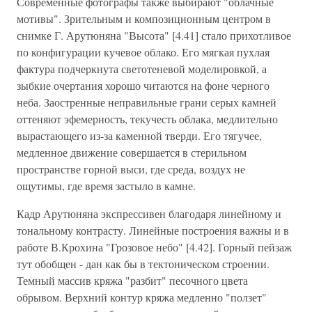
Современные фотографы также выбирают "облачные
мотивы". Зрительным и композиционным центром в
снимке Г. Арутюняна "Высота" [4.41] стало прихотливое
по конфигурации кучевое облако. Его мягкая пухлая
фактура подчеркнута светотеневой моделировкой, а
зыбкие очертания хорошо читаются на фоне черного
неба. Заостренные неправильные грани серых камней
оттеняют эфемерность, текучесть облака, медлительно
вырастающего из-за каменной тверди. Его тягучее,
медленное движение совершается в стерильном
пространстве горной выси, где среда, воздух не
ощутимы, где время застыло в камне.
Кадр Арутюняна экспрессивен благодаря линейному и
тональному контрасту. Линейные построения важны и в
работе В.Крохина "Грозовое небо" [4.42]. Горный пейзаж
тут обобщен - дан как бы в тектоническом строении.
Темный массив кряжа "разбит" песочного цвета
обрывом. Верхний контур кряжа медленно "ползет"