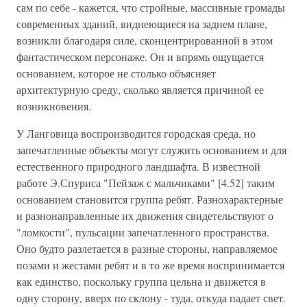
сам по себе - кажется, что стройные, массивные громады
современных зданий, виднеющиеся на заднем плане,
возникли благодаря силе, сконцентрированной в этом
фантастическом персонаже. Он и впрямь ощущается
основанием, которое не столько объясняет
архитектурную среду, сколько является причиной ее
возникновения.
У Ланговица воспроизводится городская среда, но
запечатленные объекты могут служить основанием и для
естественного природного ландшафта. В известной
работе Э.Спуриса "Пейзаж с мальчиками" [4.52] таким
основанием становится группа ребят. Разнохарактерные
и разнонаправленные их движения свидетельствуют о
"ломкости", пульсации запечатленного пространства.
Оно будто разлетается в разные стороны, направляемое
позами и жестами ребят и в то же время воспринимается
как единство, поскольку группа цельна и движется в
одну сторону, вверх по склону - туда, откуда падает свет.