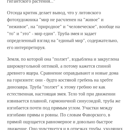
гигантского растения..."
Отсюда критик делает вывод, что у литовского
фотохудожника "мир не расчленен на "живое" и
"неживое", на "природное" и "человеческое", вообще на
"то" и "это" - мир един". Труба-змея и задает
определенный взгляд на "единый мир", содержательно,
его интерпретируя.
Земля, по которой она "ползет", вздыблена и закруглена
широкоугольной оптикой, а потому кажется спиной
древнего ящера. Сравнение оправдывают и новые дома
на горизонте: они - будто костяной гребень на хребте
динозавра. Труба "ползет" к этому гребню не как
естественная, настоящая змея. Тело той при движении
извивается плавной, гармоничной синусоидой, труба же
изгибается почти под прямым углом. Участки между
изгибами прямы и ровны. По словам Фаворского, в
прямой ощущается равномерное и довольно быстрое
движение. Оно чувствуется и в отрезках трубы, уходящих