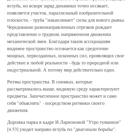
вглубь, но вскоре заряд динамики точно иссякает,
появляется участок, параллельный изобразительной
плоскости, - труба "накапливает" силы для нового рывка.
Чередование разнонаправленных отрезков рождает
представление о трудном, напряженном движении
механической змеи. Благодаря таким ассоциациям
видимое пространство осознается как средоточие
мощных, первозданных, исконных сил, проявлящих свое
действие в любой реальности - будь то природной или
индустриальной. А потому мир действительно един.
Ритмы пространства. В снимках, которые
рассматривались выше, видимую среду характеризуют
предметы. Запечатленное пространство может и само
себя "объяснять" - посредством ритмики своего
движения.
Дорожка парка в кадре И.Ларионовой "Утро туманное"
[4.53] уходит направо вглубь по "диагонали борьбы".