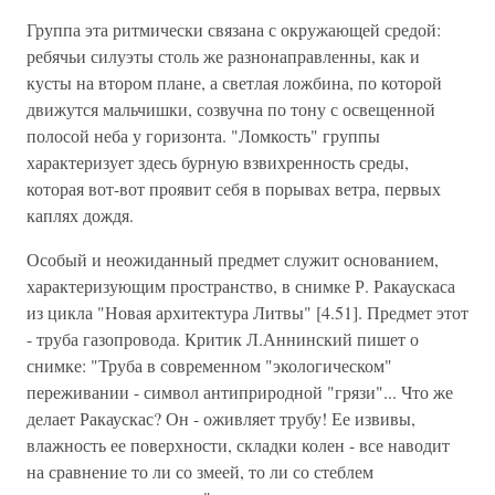
Группа эта ритмически связана с окружающей средой:
ребячьи силуэты столь же разнонаправленны, как и
кусты на втором плане, а светлая ложбина, по которой
движутся мальчишки, созвучна по тону с освещенной
полосой неба у горизонта. "Ломкость" группы
характеризует здесь бурную взвихренность среды,
которая вот-вот проявит себя в порывах ветра, первых
каплях дождя.
Особый и неожиданный предмет служит основанием,
характеризующим пространство, в снимке Р. Ракаускаса
из цикла "Новая архитектура Литвы" [4.51]. Предмет этот
- труба газопровода. Критик Л.Аннинский пишет о
снимке: "Труба в современном "экологическом"
переживании - символ антиприродной "грязи"... Что же
делает Ракаускас? Он - оживляет трубу! Ее извивы,
влажность ее поверхности, складки колен - все наводит
на сравнение то ли со змеей, то ли со стеблем