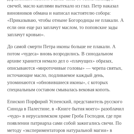
свечей, масло каплями вытекало из глаз. Петр наказал
виновников обмана и написал настоятелю собора:
«Приказываю, чтобы отныне Богородицы не плакали. А
если они еще раз заплачут маслом, то поповские зады
заплачут кровью».
До самой смерти Петра иконы больше не плакали. А
потом «чудеса» вновь возродились. В синодальном
архиве хранится немало дел о «плачущих» образах,
описываются «мироточивые головы» — черепа святых,
источающие масло, подливаемое каждый день,
упоминаются «обновившиеся иконы», с которых
специальным составом смывалась вековая копоть.
Епископ Порфирий Успенский, представитель русского
Синода в Палестине, в «Книге бытия моего» разоблачил
«чудо» в иерусалимском храме Гроба Господня, где при
появлении патриарха сами собой зажигались свечи. По
методу «экспериментаторов натуральной магии» в