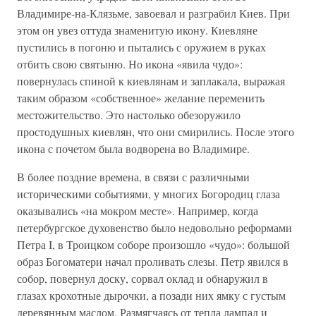
Владимире-на-Клязьме, завоевал и разграбил Киев. При
этом он увез оттуда знаменитую икону. Киевляне
пустились в погоню и пытались с оружием в руках
отбить свою святыню. Но икона «явила чудо»:
повернулась спиной к киевлянам и заплакала, выражая
таким образом «собственное» желание переменить
местожительство. Это настолько обезоружило
простодушных киевлян, что они смирились. После этого
икона с почетом была водворена во Владимире.
В более поздние времена, в связи с различными
историческими событиями, у многих Богородиц глаза
оказывались «на мокром месте». Например, когда
петербургское духовенство было недовольно реформами
Петра I, в Троицком соборе произошло «чудо»: большой
образ Богоматери начал проливать слезы. Петр явился в
собор, повернул доску, сорвал оклад и обнаружил в
глазах крохотные дырочки, а позади них ямку с густым
деревянным маслом. Размягчаясь от тепла лампад и