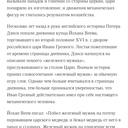
вызывали нападок и гонений со стороны церкви, цари
поощряли их изготовление, и движения механических
фигур не считались результатом волшебства.
Несколько лет назад в руки английского историка Питера
Дэнси попали дневники купца Йохана Веема,
торговавшего во второй половине XVI в. с двором
российского царя Ивана Грозного. Листая пожелтевшие
от времени страницы дневника, Дэнси наткнулся на
описание некоего «железного мужика»,
прислуживавшего за столом Царю. Вначале историк
принял словосочетание «железный мужик» за обычную
игру слов. Однако чем больше вчитывался в страницы
дневника, тем больше проникался уверенностью, что
Иван Грозный действительно имел при себе настоящего
механического человека.
Йохан Веем писал: «Побил железный мужик на потеху
пировавшим царского медведя, и бежал медведь от него в
ранах и ссадинах. Железный мужик на удивление всем