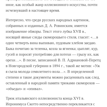
иное, как особый жанр иллюзионного искусства, почти
исчезнувший в настоящее время.
Интересно, что среди русских народных картинок,
собранных и изданных Д. А. Ровинским, имеется
изображение обжоры. Текст этого лубка XVII в.,
носящий явные следы скоморошьего стиля, гласит: «…в
один четверть вина выпиваю, пудовым хлебом заедаю.
Быка почитаю за теленка, козла за ягненка; цыплят, кур,
гусей и поросят употребляю для потехи — грызу их, как
орехи…». В песне, записанной В. П. Адриановой-Перетц
в Новгородской губернии в 1894 г., такой же мотив: «Уж
я съела молода семилетнего вола…». В определенной
степени и такие документы можно расценивать как след,
оставленный в народной памяти трюками скоморохов —
«объедал» и «опивал».
Трюк итальянского иллюзиониста конца XVI в.
Иеронимуса Скотто непосредственно перекликается с