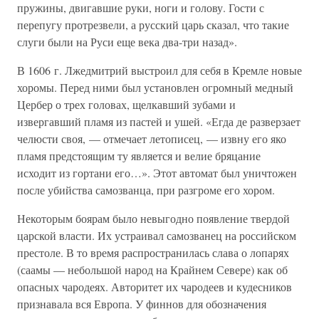
пружины, двигавшие руки, ноги и голову. Гости с
перепугу протрезвели, а русский царь сказал, что такие
слуги были на Руси еще века два-три назад».
В 1606 г. Лжедмитрий выстроил для себя в Кремле новые
хоромы. Перед ними был установлен огромный медный
Цербер о трех головах, щелкавший зубами и
извергавший пламя из пастей и ушей. «Егда де разверзает
челюсти своя, — отмечает летописец, — извну его яко
пламя предстоящим ту является и велие бряцание
исходит из гортани его…». Этот автомат был уничтожен
после убийства самозванца, при разгроме его хором.
Некоторым боярам было невыгодно появление твердой
царской власти. Их устраивал самозванец на российском
престоле. В то время распространилась слава о лопарях
(саамы — небольшой народ на Крайнем Севере) как об
опасных чародеях. Авторитет их чародеев и кудесников
признавала вся Европа. У финнов для обозначения