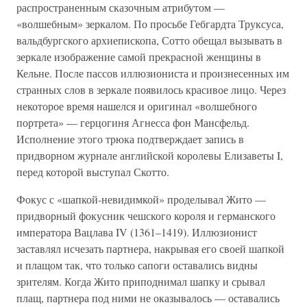
распространенным сказочным атрибутом —
«волшебным» зеркалом. По просьбе Гебгардта Труксуса,
вальдбургского архиепископа, Сотто обещал вызывать в
зеркале изображение самой прекрасной женщины в
Кельне. После пассов иллюзиониста и произнесенных им
странных слов в зеркале появилось красивое лицо. Через
некоторое время нашелся и оригинал «волшебного
портрета» — герцогиня Агнесса фон Мансфельд.
Исполнение этого трюка подтверждает запись в
придворном журнале английской королевы Елизаветы I,
перед которой выступал Скотто.
Фокус с «шапкой-невидимкой» проделывал Жито —
придворный фокусник чешского короля и германского
императора Вацлава IV (1361–1419). Иллюзионист
заставлял исчезать партнера, накрывая его своей шапкой
и плащом так, что только сапоги оставались видны
зрителям. Когда Жито приподнимал шапку и срывал
плащ, партнера под ними не оказывалось — оставались