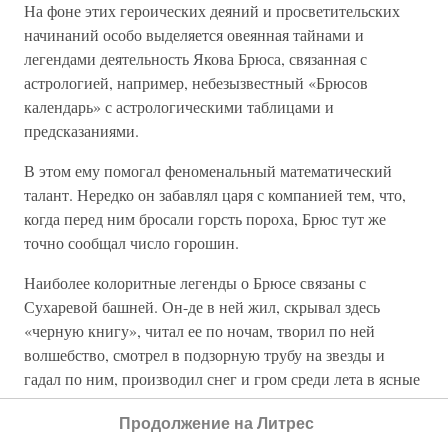
На фоне этих героических деяний и просветительских
начинаний особо выделяется овеянная тайнами и
легендами деятельность Якова Брюса, связанная с
астрологией, например, небезызвестный «Брюсов
календарь» с астрологическими таблицами и
предсказаниями.
В этом ему помогал феноменальный математический
талант. Нередко он забавлял царя с компанией тем, что,
когда перед ним бросали горсть пороха, Брюс тут же
точно сообщал число горошин.
Наиболее колоритные легенды о Брюсе связаны с
Сухаревой башней. Он-де в ней жил, скрывал здесь
«черную книгу», читал ее по ночам, творил по ней
волшебство, смотрел в подзорную трубу на звезды и
гадал по ним, производил снег и гром среди лета в ясные
дни. В башне, кроме «черной книги», хранились
Продолжение на Литрес
«Соломонова печать» на перстне, поворачивая который в