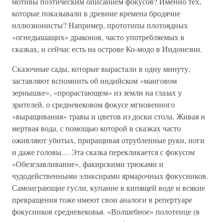
мотивы поэтическим описанием фокусов? Именно тех,
которые показывали в древние времена бродячие
иллюзионисты? Например, прототипы плотоядных
«огнедышащих» драконов, часто употребляемых в
сказках, и сейчас есть на острове Ко-модо в Индонезии.
Сказочные сады, которые вырастали в одну минуту,
заставляют вспомнить об индийском «манговом
зернышке», «прорастающем» из земли на глазах у
зрителей, о средневековом фокусе мгновенного
«выращивания» травы и цветов из доски стола. Живая и
мертвая вода, с помощью которой в сказках часто
оживляют убитых, приращивая отрубленные руки, ноги
и даже головы… Эта сказка перекликается с фокусом
«Обезглавливание», факирскими трюками и
чудодейственными эликсирами ярмарочных фокусников.
Самоиграющие гусли, купание в кипящей воде и всякие
превращения тоже имеют свои аналоги в репертуаре
фокусников средневековья. «Волшебное» полотенце (в