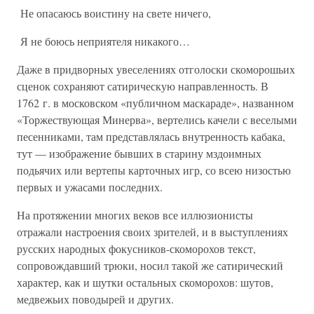
Не опасаюсь воистину на свете ничего,
Я не боюсь неприятеля никакого…
Даже в придворных увеселениях отголоски скоморошьих
сценок сохраняют сатирическую направленность. В
1762 г. в московском «публичном маскараде», названном
«Торжествующая Минерва», вертелись качели с веселыми
песенниками, там представлялась внутренность кабака,
тут — изображение бывших в старину мздоимных
подьячих или вертепы карточных игр, со всею низостью
первых и ужасами последних.
На протяжении многих веков все иллюзионисты
отражали настроения своих зрителей, и в выступлениях
русских народных фокусников-скоморохов текст,
сопровождавший трюки, носил такой же сатирический
характер, как и шутки остальных скоморохов: шутов,
медвежьих поводырей и других.