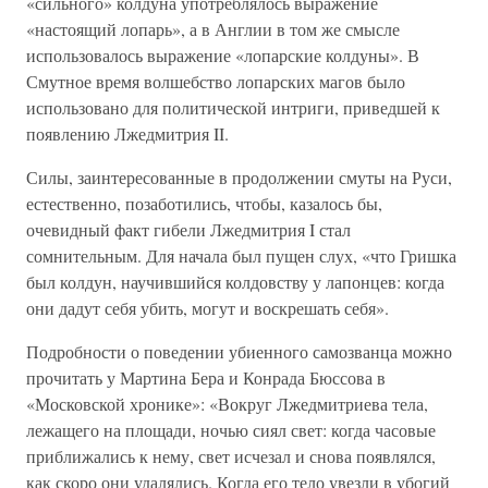
«сильного» колдуна употреблялось выражение
«настоящий лопарь», а в Англии в том же смысле
использовалось выражение «лопарские колдуны». В
Смутное время волшебство лопарских магов было
использовано для политической интриги, приведшей к
появлению Лжедмитрия II.
Силы, заинтересованные в продолжении смуты на Руси,
естественно, позаботились, чтобы, казалось бы,
очевидный факт гибели Лжедмитрия I стал
сомнительным. Для начала был пущен слух, «что Гришка
был колдун, научившийся колдовству у лапонцев: когда
они дадут себя убить, могут и воскрешать себя».
Подробности о поведении убиенного самозванца можно
прочитать у Мартина Бера и Конрада Бюссова в
«Московской хронике»: «Вокруг Лжедмитриева тела,
лежащего на площади, ночью сиял свет: когда часовые
приближались к нему, свет исчезал и снова появлялся,
как скоро они удалялись. Когда его тело увезли в убогий