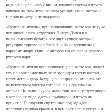
подносил царю чашу с вином, кланялся гостям и что-то
напевал на этом невыносимом русском языке, который
мне так никогда и не поддался».
«Железный мужик», прислуживающий за столом не хуже,
чем живой слуга, встретился Питеру Дэнси и в
полуистлевших бумагах еще двух купцов, которые
регулярно торговали с Россией и были допущены к
царскому двору. Один из авторов так описал «игрушку»
русского царя:
«Железный мужик прислуживает царю за столом, подает
ему при ошеломленных этим зрелищем гостях кафтан,
метет метлой двор. Когда царю возразили, что вещь эта
не искусством мастера сотворенная, царь сначала
осерчал. Но, выпив кубок мальвазии, кликнул трех людей
мастерового вида, одетых по-боярски, и что-то им
приказал. Те открыли спрятанные под одеждой
железного мужика крышки, в нем оказались шестерни и