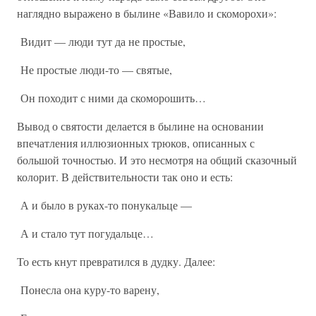
наглядно выражено в былине «Вавило и скоморохи»:
Видит — люди тут да не простые,
Не простые люди-то — святые,
Он походит с ними да скоморошить…
Вывод о святости делается в былине на основании
впечатления иллюзионных трюков, описанных с
большой точностью. И это несмотря на общий сказочный
колорит. В действительности так оно и есть:
А и было в руках-то понукальце —
А и стало тут погудальце…
То есть кнут превратился в дудку. Далее:
Понесла она куру-то варену,