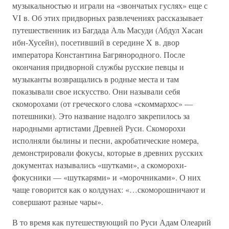
музыкальностью и играли на «звончатых гуслях» еще с
VI в. Об этих придворных развлечениях рассказывает
путешественник из Багдада Аль Масуди (Абдул Хасан
ибн-Хусейн), посетивший в середине X в. двор
императора Константина Багрянородного. После
окончания придворной службы русские певцы и
музыканты возвращались в родные места и там
показывали свое искусство. Они называли себя
скоморохами (от греческого слова «скоммархос» —
потешники). Это название надолго закрепилось за
народными артистами Древней Руси. Скоморохи
исполняли былины и песни, акробатические номера,
демонстрировали фокусы, которые в древних русских
документах назывались «шутками», а скоморохи-
фокусники — «шуткарями» и «морочниками». О них
чаще говорится как о колдунах: «…скоморошничают и
совершают разные чары».
В то время как путешествующий по Руси Адам Олеарий