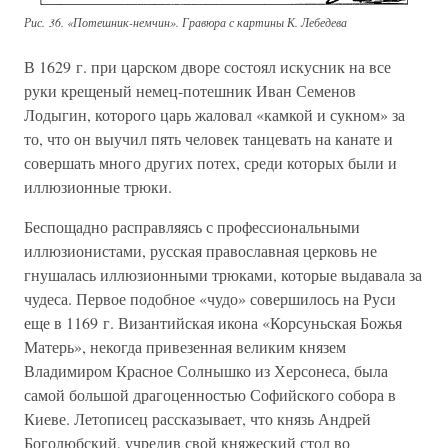
Рис. 36. «Потешник-немчин». Гравюра с картины К. Лебедева
В 1629 г. при царском дворе состоял искусник на все
руки крещеный немец-потешник Иван Семенов
Лодыгин, которого царь жаловал «камкой и сукном» за
то, что он выучил пять человек танцевать на канате и
совершать много других потех, среди которых были и
иллюзионные трюки.
Беспощадно расправляясь с профессиональными
иллюзионистами, русская православная церковь не
гнушалась иллюзионными трюками, которые выдавала за
чудеса. Первое подобное «чудо» совершилось на Руси
еще в 1169 г. Византийская икона «Корсуньская Божья
Матерь», некогда привезенная великим князем
Владимиром Красное Солнышко из Херсонеса, была
самой большой драгоценностью Софийского собора в
Киеве. Летописец рассказывает, что князь Андрей
Боголюбский, учредив свой княжеский стол во