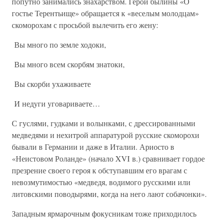
попутно занимались знахарством. Герой былины «О
гостье Терентьище» обращается к «веселым молодцам»
скоморохам с просьбой вылечить его жену:
Вы много по земле ходоки,
Вы много всем скорбям знатоки,
Вы скорби ухаживаете
И недуги уговариваете…
С гуслями, гудками и волынками, с дрессированными
медведями и нехитрой аппаратурой русские скоморохи
бывали в Германии и даже в Италии. Ариосто в
«Неистовом Роланде» (начало XVI в.) сравнивает гордое
презрение своего героя к обступавшим его врагам с
невозмутимостью «медведя, водимого русскими или
литовскими поводырями, когда на него лают собачонки».
Западным ярмарочным фокусникам тоже приходилось