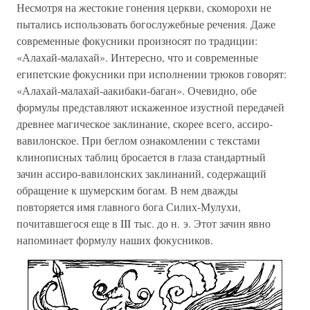
Несмотря на жестокие гонения церкви, скоморохи не
пытались использовать богослужебные речения. Даже
современные фокусники произносят по традиции:
«Алахай-малахай». Интересно, что и современные
египетские фокусники при исполнении трюков говорят:
«Алахай-малахай-аакибаки-баган». Очевидно, обе
формулы представляют искаженное изустной передачей
древнее магическое заклинание, скорее всего, ассиро-
вавилонское. При беглом ознакомлении с текстами
клинописных таблиц бросается в глаза стандартный
зачин ассиро-вавилонских заклинаний, содержащий
обращение к шумерским богам. В нем дважды
повторяется имя главного бога Силих-Мулухи,
почитавшегося еще в III тыс. до н. э. Этот зачин явно
напоминает формулу наших фокусников.