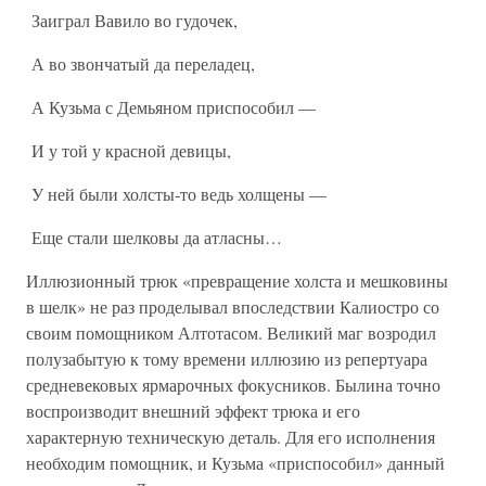
Заиграл Вавило во гудочек,
А во звончатый да переладец,
А Кузьма с Демьяном приспособил —
И у той у красной девицы,
У ней были холсты-то ведь холщены —
Еще стали шелковы да атласны…
Иллюзионный трюк «превращение холста и мешковины
в шелк» не раз проделывал впоследствии Калиостро со
своим помощником Алтотасом. Великий маг возродил
полузабытую к тому времени иллюзию из репертуара
средневековых ярмарочных фокусников. Былина точно
воспроизводит внешний эффект трюка и его
характерную техническую деталь. Для его исполнения
необходим помощник, и Кузьма «приспособил» данный