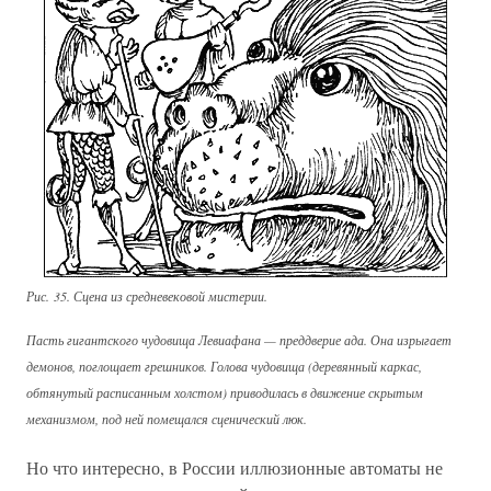
Рис. 35. Сцена из средневековой мистерии.
Пасть гигантского чудовища Левиафана — преддверие ада. Она изрыгает
демонов, поглощает грешников. Голова чудовища (деревянный каркас,
обтянутый расписанным холстом) приводилась в движение скрытым
механизмом, под ней помещался сценический люк.
Но что интересно, в России иллюзионные автоматы не