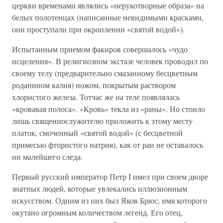
церкви временами являлись «нерукотворные образа» на
белых полотенцах (написанные невидимыми красками,
они проступали при окроплении «святой водой»).
Испытанным приемом факиров совершалось «чудо
исцеления». В религиозном экстазе человек проводил по
своему телу (предварительно смазанному бесцветным
роданином калия) ножом, покрытым раствором
хлористого железа. Тотчас же на теле появлялась
«кровавая полоса». «Кровь» текла из «раны». Но стоило
лишь священнослужителю приложить к этому месту
платок, смоченный «святой водой» (с бесцветной
примесью фтористого натрия), как от ран не оставалось
ни малейшего следа.
Первый русский император Петр I имел при своем дворе
знатных людей, которые увлекались иллюзионным
искусством. Одним из них был Яков Брюс, имя которого
окутано огромным количеством легенд. Его отец,