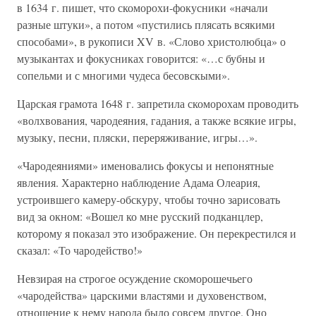
в 1634 г. пишет, что скоморохи-фокусники «начали
разные штуки», а потом «пустились плясать всякими
способами», в рукописи XV в. «Слово христолюбца» о
музыкантах и фокусниках говорится: «…с бубны и
сопельми и с многими чудеса бесовскыми».
Царская грамота 1648 г. запретила скоморохам проводить
«волхвования, чародеяния, гадания, а также всякие игры,
музыку, песни, пляски, переряживание, игры…».
«Чародеяниями» именовались фокусы и непонятные
явления. Характерно наблюдение Адама Олеария,
устроившего камеру-обскуру, чтобы точно зарисовать
вид за окном: «Вошел ко мне русский подканцлер,
которому я показал это изображение. Он перекрестился и
сказал: «То чародейство!»
Невзирая на строгое осуждение скоморошечьего
«чародейства» царскими властями и духовенством,
отношение к нему народа было совсем другое. Оно