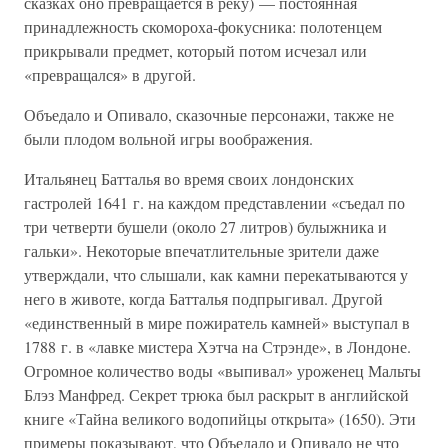
сказках оно превращается в реку) — постоянная
принадлежность скомороха-фокусника: полотенцем
прикрывали предмет, который потом исчезал или
«превращался» в другой.
Объедало и Опивало, сказочные персонажи, также не
были плодом вольной игры воображения.
Итальянец Батталья во время своих лондонских
гастролей 1641 г. на каждом представлении «съедал по
три четверти бушели (около 27 литров) булыжника и
гальки». Некоторые впечатлительные зрители даже
утверждали, что слышали, как камни перекатываются у
него в животе, когда Батталья подпрыгивал. Другой
«единственный в мире пожиратель камней» выступал в
1788 г. в «лавке мистера Хэтча на Стрэнде», в Лондоне.
Огромное количество воды «выпивал» уроженец Мальты
Блэз Манфред. Секрет трюка был раскрыт в английской
книге «Тайна великого водопийцы открыта» (1650). Эти
примеры показывают, что Объедало и Опивало не что