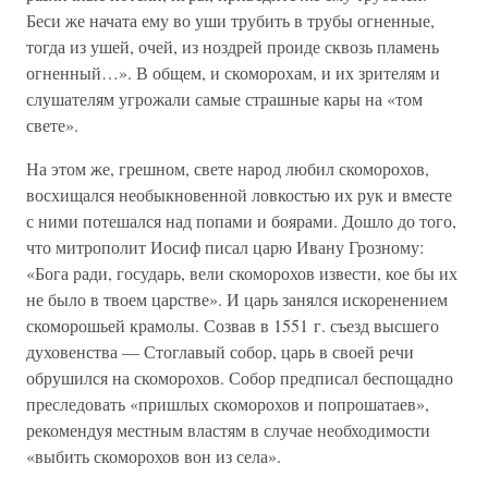
Беси же начата ему во уши трубить в трубы огненные,
тогда из ушей, очей, из ноздрей проиде сквозь пламень
огненный…». В общем, и скоморохам, и их зрителям и
слушателям угрожали самые страшные кары на «том
свете».
На этом же, грешном, свете народ любил скоморохов,
восхищался необыкновенной ловкостью их рук и вместе
с ними потешался над попами и боярами. Дошло до того,
что митрополит Иосиф писал царю Ивану Грозному:
«Бога ради, государь, вели скоморохов извести, кое бы их
не было в твоем царстве». И царь занялся искоренением
скоморошьей крамолы. Созвав в 1551 г. съезд высшего
духовенства — Стоглавый собор, царь в своей речи
обрушился на скоморохов. Собор предписал беспощадно
преследовать «пришлых скоморохов и попрошатаев»,
рекомендуя местным властям в случае необходимости
«выбить скоморохов вон из села».