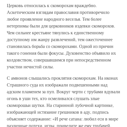
Церковь относилась к скоморохам враждебно.
Аскетическим взглядам православия противоречило
любое проявление народного веселья. Тем более
нетерпимы были для церковников издевки скоморохов.
Чем сильнее крестьяне тянулись к единственному
доступному им жанру развлечений, тем ожесточеннее
становилась борьба со скоморохами. Одной из причин
такого гонения были фокусы. Духовенство объявило их
колдовством, совершавшимся при непосредственном
участии нечистой силы.
С амвонов слышались проклятия скоморохам. На иконах
Страшного суда их изображали подвешенными над
адским пламенем за пуп. Вокруг черти с трубами вдували
огонь в уши тех, кто осмеливался слушать злые
скоморошьи шутки. На старинной лубочной картинке,
изображающей истязание грешников в аду, подпись
объясняет содержание: «И рече сатана: любил еси в мире
различные потехи, игры, приведите же ему трубачей.