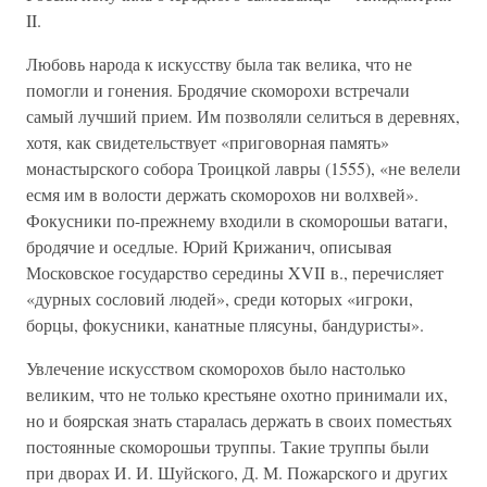
II.
Любовь народа к искусству была так велика, что не
помогли и гонения. Бродячие скоморохи встречали
самый лучший прием. Им позволяли селиться в деревнях,
хотя, как свидетельствует «приговорная память»
монастырского собора Троицкой лавры (1555), «не велели
есмя им в волости держать скоморохов ни волхвей».
Фокусники по-прежнему входили в скоморошьи ватаги,
бродячие и оседлые. Юрий Крижанич, описывая
Московское государство середины XVII в., перечисляет
«дурных сословий людей», среди которых «игроки,
борцы, фокусники, канатные плясуны, бандуристы».
Увлечение искусством скоморохов было настолько
великим, что не только крестьяне охотно принимали их,
но и боярская знать старалась держать в своих поместьях
постоянные скоморошьи труппы. Такие труппы были
при дворах И. И. Шуйского, Д. М. Пожарского и других