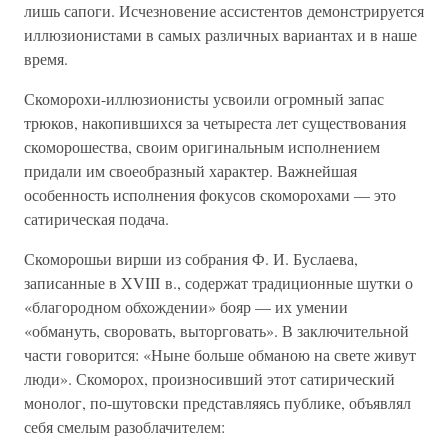
лишь сапоги. Исчезновение ассистентов демонстрируется
иллюзионистами в самых различных вариантах и в наше
время.
Скоморохи-иллюзионисты усвоили огромный запас
трюков, накопившихся за четыреста лет существования
скоморошества, своим оригинальным исполнением
придали им своеобразный характер. Важнейшая
особенность исполнения фокусов скоморохами — это
сатирическая подача.
Скоморошьи вирши из собрания Ф. И. Буслаева,
записанные в XVIII в., содержат традиционные шутки о
«благородном обхождении» бояр — их умении
«обмануть, своровать, выторговать». В заключительной
части говорится: «Ныне больше обманою на свете живут
люди». Скоморох, произносивший этот сатирический
монолог, по-шутовски представляясь публике, объявлял
себя смелым разоблачителем: