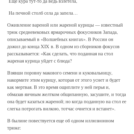
Еще кура тут-то да ведь взлетела,
На печной столб села да запела…
Оживление вареной или жареной курицы — известный
трюк средневековых ярмарочных фокусников Запада,
описываемый в «Волшебных книгах». В России он
дожил до конца XIX в. В одном из сборников фокусов
рассказывается: «Как сделать, что поданная на стол
жареная курица уйдет с блюда?
Взявши поровну макового семени и куковальницу,
накормите этим курицу, которая от этого уснет и будет
как мертвая. В это время ощиплите у ней перья и,
обмазав яичным желтком общипанную, засушите, и тогда
она будет казаться жареной; но когда поданную на стол ее
слегка потрогать вилкою, тотчас очнется и встанет».
В былине повествуется еще об одном иллюзионном
трюке: