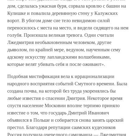
дом, сделалась ужасная буря, сорвала кровлю с башни на
Кулишке и повалила деревянную стену у Калужских
ворот. В убогом доме сие тело невидимою силой
переносилось с места на место, и видели сидящего на нем
голубя. Произошла великая тревога. Одни считали
Лжедмитрия необыкновенным человеком, другие
дьяволом, по крайней мере, ведуном, наученным сему
адскому искусству лапландскими волшебниками,
которые велят убивать себя и после оживают».
Подобная мистификация вела к иррационализации
народного восприятия событий Смутного времени. Была
создана почва, на которой без труда укоренялись бы
любые известия о спасении Дмитрия. Некоторое время
спустя население Московии вполне терпимо приняло
известие о том, что государь Дмитрий Иванович
объявился в Польше и собирается снова занять царский
престол. Благодаря репутации саамских кудесников
Россия получила очередного самозванца — Лжедмитрия