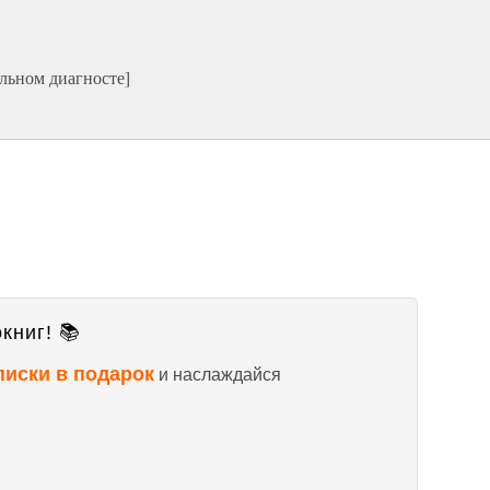
льном диагносте]
книг! 📚
писки в подарок
и наслаждайся