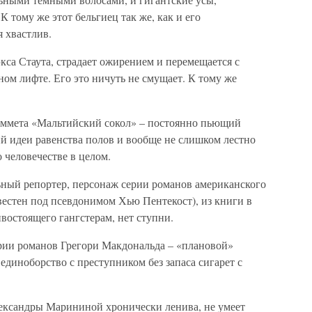
 тому же этот бельгиец так же, как и его
 хвастлив.
кса Стаута, страдает ожирением и перемещается с
ном лифте. Его это ничуть не смущает. К тому же
эммета «Мальтийский сокол» – постоянно пьющий
й идеи равенства полов и вообще не слишком лестно
 человечестве в целом.
ный репортер, персонаж серии романов американского
вестен под псевдонимом Хью Пентекост), из книги в
тивостоящего гангстерам, нет ступни.
рии романов Грегори Макдональда – «плановой»
единоборство с преступником без запаса сигарет с
ександры Марининой хронически ленива, не умеет