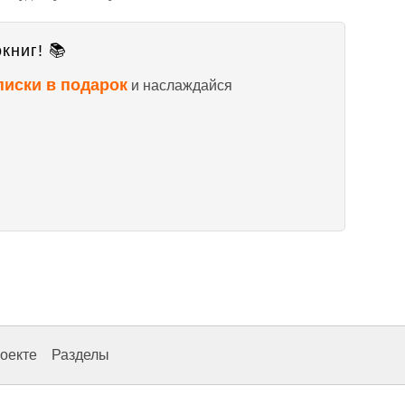
книг! 📚
писки в подарок
и наслаждайся
оекте
Разделы