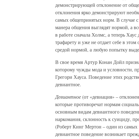
демонстрирующей отклонение от обще
отклонения ярко демонстрируют необх
самых общепринятых норм. В случае с
манера общения выглядят нормой, а вс
в работе сначала Холмс, а теперь Хау
трафарету и уже не отдает себе в этом
средой нормой, а любую попытку выде
В свое время Артур Конан Дойл признав
которому чужды мода и условности, п
Грегори Хауса. Поведение этих родст
девиантное.
Девиантное
(от «девиация» – отклоне
которые противоречат нормам социаль
основным видам девиантного поведения
наркомания, склонность к суициду, пр
(Роберт Кинг Мертон – один из самых
девиантное поведение возникает прежд