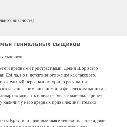
льном диагносте]
ечья гениальных сыщиков
ых сыщиков
чьем и вредными пристрастиями, Дэвид Шор всего
ан Дойла, но и детективного жанра как такового.
ложительный персонаж истории о раскрытии
лагодаря не своим внешним или физическим данным, а
андартно мыслить и делать смелые выводы. Причем
у наличия у него вредных привычек значительно
Агаты Кристи, отталкивающая внешность: яйцевидный
ьными темными волосами, и гигантские усы,