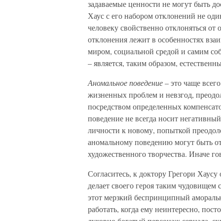
задаваемые ценности не могут быть до
Хаус с его набором отклонений не од
человеку свойственно отклоняться от 
отклонения лежит в особенностях вза
миром, социальной средой и самим со
– является, таким образом, естественн
Аномальное поведение
– это чаще всег
жизненных проблем и невзгод, преодо
посредством определенных компенсат
поведение не всегда носит негативный
личности к новому, попыткой преодоле
аномальному поведению могут быть от
художественного творчества. Иначе гов
Согласитесь, к доктору Грегори Хаусу
делает своего героя таким чудовищем 
этот мерзкий беспринципный аморальн
работать, когда ему неинтересно, пост
духовно богатый персонаж сериала, 