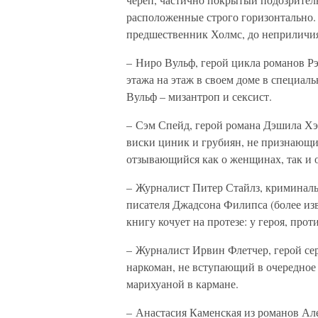
расположенные строго горизонтально. К
предшественник Холмс, до неприличия
– Ниро Вульф, герой цикла романов Рэ
этажа на этаж в своем доме в специаль
Вульф – мизантроп и сексист.
– Сэм Спейд, герой романа Дэшила Х
виски циник и грубиян, не признающи
отзывающийся как о женщинах, так и о
– Журналист Питер Стайлз, криминаль
писателя Джадсона Филипса (более из
книгу кочует на протезе: у героя, про
– Журналист Ирвин Флетчер, герой се
наркоман, не вступающий в очередное 
марихуаной в кармане.
– Анастасия Каменская из романов Ал