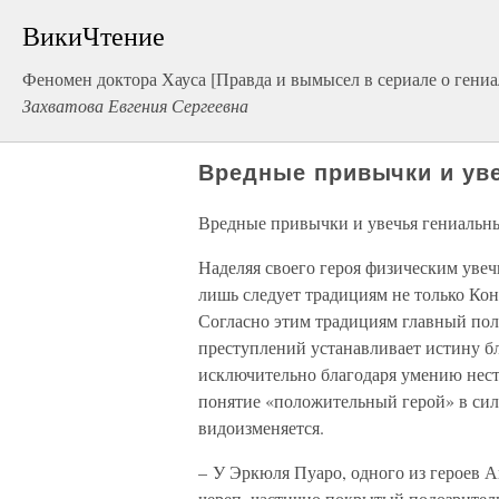
ВикиЧтение
Феномен доктора Хауса [Правда и вымысел в сериале о гениа
Захватова Евгения Сергеевна
Вредные привычки и ув
Вредные привычки и увечья гениальн
Наделяя своего героя физическим уве
лишь следует традициям не только Кон
Согласно этим традициям главный по
преступлений устанавливает истину б
исключительно благодаря умению нест
понятие «положительный герой» в сил
видоизменяется.
– У Эркюля Пуаро, одного из героев 
череп, частично покрытый подозрител