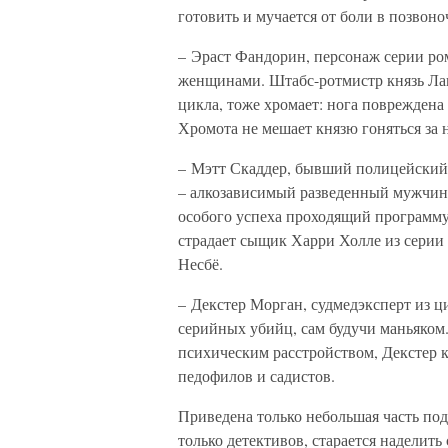
готовить и мучается от боли в позвоно
– Эраст Фандорин, персонаж серии ром
женщинами. Штабс-ротмистр князь Лав
цикла, тоже хромает: нога повреждена 
Хромота не мешает князю гоняться за
– Мэтт Скаддер, бывший полицейский,
– алкозависимый разведенный мужчин
особого успеха проходящий программу
страдает сыщик Харри Холле из серии
Несбё.
– Декстер Морган, судмедэксперт из 
серийных убийц, сам будучи маньяко
психическим расстройством, Декстер к
педофилов и садистов.
Приведена только небольшая часть по
только детективов, старается наделить