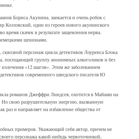
чнике.
анов Бориса Акунина, заикается и очень робок с
р Козловский, один из героев нового акунинского
во время скачек в результате защемления нерва.
 немецкими шпионами.
 сквозной персонаж цикла детективов Лоуренса Блока
а, посещающий группу анонимных алкоголиков и без
 излечения «12 шагов». Этим же заболеванием
 детективов современного шведского писателя Ю
цикла романов Джеффри Линдсея, охотится в Майами на
м. Но свою разрушительную энергию, вызванную
ак раз и направляет на избавление общества от
добных примеров. Уважающий себя автор, причем не
 своего персонажа какой-нибудь червоточинкой,