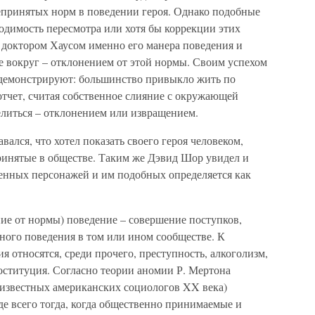
принятых норм в поведении героя. Однако подобные
одимость пересмотра или хотя бы коррекции этих
 доктором Хаусом именно его манера поведения и
е вокруг – отклонением от этой нормы. Своим успехом
с демонстрируют: большинство привыкло жить по
 отчет, считая собственное слияние с окружающей
литься – отклонением или извращением.
ался, что хотел показать своего героя человеком,
ринятые в обществе. Таким же Дэвид Шор увидел и
венных персонажей и им подобных определяется как
ние от нормы) поведение – совершение поступков,
ного поведения в том или ином сообществе. К
 относятся, среди прочего, преступность, алкоголизм,
оституция. Согласно теории аномии Р. Мертона
 известных американских социологов XX века)
е всего тогда, когда общественно принимаемые и