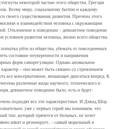
стигнуты некоторой частью этого общества. Грегори
инок. Всему миру, социальному бытию и каждому
оси своего существования, развития. Причина этого
имосвязи и взаимодействия человека с окружающим
бой. Отклонение в поведении – девиантное поведение
ым условием развития человека, жизни всего общества.
о попытка уйти из общества, убежать от повседневных
леть состояние неуверенности и напряжения
орных форм саморегуляции. Однако аномальное
 характер – оно может быть связано со стремлением
ть все консервативное, мешающее двигаться вперед. К
несены различные виды научного, технического и
оря, девиантное поведение было, есть и будет.
 очень подходят все эти характеристики. И Дэвид Шор
сознательно: уже с первых серий мы понимаем, что
ый тип, который прячется от больных, не хочет
оянно язвит и резонирует, – самый моральный и
скрывающий за кучей железобетонных масок обычную