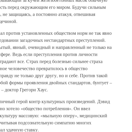
ость перед окружающим его миром. Будучи сильным
, не защищаясь, а постоянно атакуя, отвешивая
щечиной.
ал против установленных обществом норм не так явно
ледовании загадочных нестандартных преступлений.
ытый, явный, очевидный и направленный не только на
сфере. Ведь если преступления против личности
традают все. Страх перед болезнью сильнее страха
ное человечество превратилось в общество
правду не только друг другу, но и себе. Против такой
юбой формы проявления двойных стандартов, бунтует –
 – доктор Грегори Хаус.
ипичный герой контр культурных произведений. Дэвид
авно хотело «общество потребления». Он ввел
 культуру массовую: «мыльную оперу», медицинский
 Учитывая подсознательную симпатию многих
ал удачную ставку.