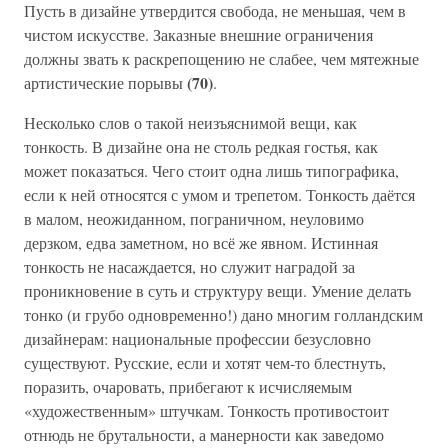
Пусть в дизайне утвердится свобода, не меньшая, чем в
чистом искусстве. Заказные внешние ограничения
должны звать к раскрепощению не слабее, чем мятежные
(70)
артистические порывы
.
Несколько слов о такой неизъяснимой вещи, как
тонкость. В дизайне она не столь редкая гостья, как
может показаться. Чего ст
о
ит одна лишь типографика,
если к ней относятся с умом и трепетом. Тонкость даётся
в малом, неожиданном, пограничном, неуловимо
дерзком, едва заметном, но всё же явном. Истинная
тонкость не насаждается, но служит наградой за
проникновение в суть и структуру вещи. Умение делать
тонко (и грубо одновременно!) дано многим голландским
дизайнерам: национальные профессии безусловно
существуют. Русские, если и хотят чем-то блестнуть,
поразить, очаровать, прибегают к исчисляемым
«художественным» штучкам. Тонкость противостоит
отнюдь не брутальности, а манерности как заведомо