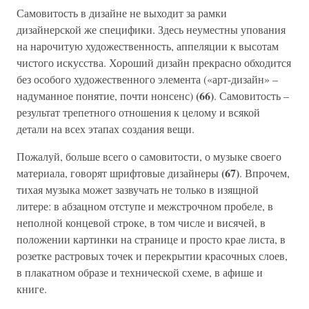
Самовитость в дизайне не выходит за рамки
дизайнерской же специфики. Здесь неуместны упования
на нарочитую художественность, аппеляции к высотам
чистого искусства. Хороший дизайн прекрасно обходится
без особого художественного элемента («арт-дизайн» –
(66)
надуманное понятие, почти нонсенс)
. Самовитость –
результат трепетного отношения к целому и всякой
детали на всех этапах создания вещи.
Пожалуй, больше всего о самовитости, о музыке своего
(67)
материала, говорят шрифтовые дизайнеры
. Впрочем,
тихая музыка может зазвучать не только в изящной
литере: в абзацном отступе и межстрочном пробеле, в
неполной концевой строке, в том числе и висячей, в
положении картинки на странице и просто крае листа, в
розетке растровых точек и перекрытии красочных слоев,
в плакатном образе и технической схеме, в афише и
книге.