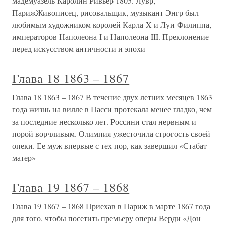
мадемуазель Каролин Ривьер 1805. Лувр,
ПарижЖивописец, рисовальщик, музыкант Энгр был
любимым художником королей Карла X и Луи-Филиппа,
императоров Наполеона I и Наполеона III. Преклонение
перед искусством античности и эпохи
Глава 18 1863 – 1867
Глава 18 1863 – 1867 В течение двух летних месяцев 1863
года жизнь на вилле в Пасси протекала менее гладко, чем
за последние несколько лет. Россини стал нервным и
порой ворчливым. Олимпия ужесточила строгость своей
опеки. Ее муж впервые с тех пор, как завершил «Стабат
матер»
Глава 19 1867 – 1868
Глава 19 1867 – 1868 Приехав в Париж в марте 1867 года
для того, чтобы посетить премьеру оперы Верди «Дон