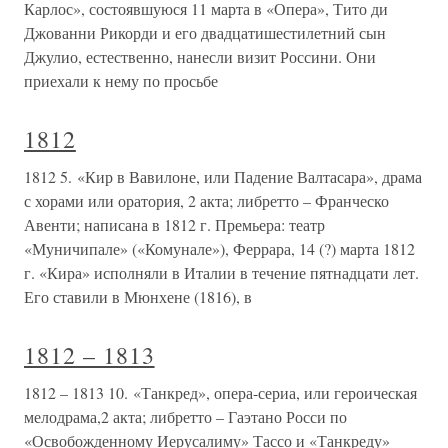
Карлос», состоявшуюся 11 марта в «Опера», Тито ди
Джованни Рикорди и его двадцатишестилетний сын
Джулио, естественно, нанесли визит Россини. Они
приехали к нему по просьбе
1812
1812 5. «Кир в Вавилоне, или Падение Валтасара», драма
с хорами или оратория, 2 акта; либретто – Франческо
Авенти; написана в 1812 г. Премьера: театр
«Муничипале» («Комунале»), Феррара, 14 (?) марта 1812
г. «Кира» исполняли в Италии в течение пятнадцати лет.
Его ставили в Мюнхене (1816), в
1812 – 1813
1812 – 1813 10. «Танкред», опера-сериа, или героическая
мелодрама,2 акта; либретто – Гаэтано Росси по
«Освобожденному Иерусалиму» Тассо и «Танкреду»