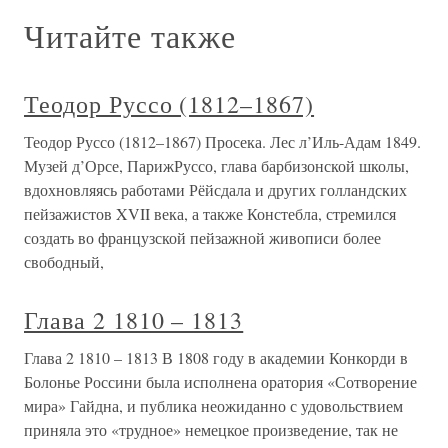
Читайте также
Теодор Руссо (1812–1867)
Теодор Руссо (1812–1867) Просека. Лес л’Иль-Адам 1849.
Музей д’Орсе, ПарижРуссо, глава барбизонской школы,
вдохновляясь работами Рёйсдала и других голландских
пейзажистов XVII века, а также Констебла, стремился
создать во французской пейзажной живописи более
свободный,
Глава 2 1810 – 1813
Глава 2 1810 – 1813 В 1808 году в академии Конкорди в
Болонье Россини была исполнена оратория «Сотворение
мира» Гайдна, и публика неожиданно с удовольствием
приняла это «трудное» немецкое произведение, так не