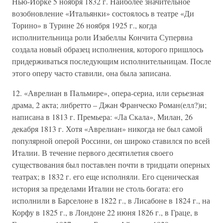
Нью-Йорке 5 ноября 1832 г. Наиболее значительное
возобновление «Итальянки» состоялось в театре «Ди
Торино» в Турине 26 ноября 1925 г., когда
исполнительница роли Изабеллы Кончита Супервиа
создала новый образец исполнения, которого пришлось
придерживаться последующим исполнительницам. После
этого оперу часто ставили, она была записана.
12. «Аврелиан в Пальмире», опера-сериа, или серьезная
драма, 2 акта; либретто – Джан Франческо Роман(елл?)и;
написана в 1813 г. Премьера: «Ла Скала», Милан, 26
декабря 1813 г. Хотя «Аврелиан» никогда не был самой
популярной оперой Россини, он широко ставился по всей
Италии. В течение первого десятилетия своего
существования был поставлен почти в тридцати оперных
театрах; в 1832 г. его еще исполняли. Его сценическая
история за пределами Италии не столь богата: его
исполнили в Барселоне в 1822 г., в Лисабоне в 1824 г., на
Корфу в 1825 г., в Лондоне 22 июня 1826 г., в Граце, в