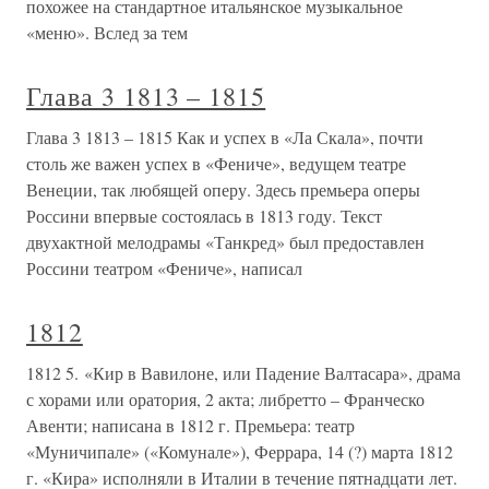
похожее на стандартное итальянское музыкальное
«меню». Вслед за тем
Глава 3 1813 – 1815
Глава 3 1813 – 1815 Как и успех в «Ла Скала», почти
столь же важен успех в «Фениче», ведущем театре
Венеции, так любящей оперу. Здесь премьера оперы
Россини впервые состоялась в 1813 году. Текст
двухактной мелодрамы «Танкред» был предоставлен
Россини театром «Фениче», написал
1812
1812 5. «Кир в Вавилоне, или Падение Валтасара», драма
с хорами или оратория, 2 акта; либретто – Франческо
Авенти; написана в 1812 г. Премьера: театр
«Муничипале» («Комунале»), Феррара, 14 (?) марта 1812
г. «Кира» исполняли в Италии в течение пятнадцати лет.