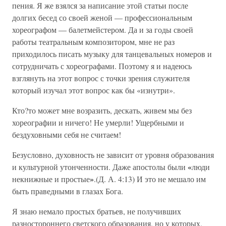
пения. Я же взялся за написание этой статьи после
долгих бесед со своей женой — профессиональным
хореографом — балетмейстером. Да и за годы своей
работы театральным композитором, мне не раз
приходилось писать музыку для танцевальных номеров и
сотрудничать с хореографами. Поэтому я и надеюсь
взглянуть на этот вопрос с точки зрения служителя
который изучал этот вопрос как бы «изнутри».
Кто?то может мне возразить, дескать, живем мы без
хореографии и ничего! Не умерли! Ущербными и
бездуховными себя не считаем!
Безусловно, духовность не зависит от уровня образования
«
и культурной утонченности. Даже апостолы были
люди
»
некнижные и простые
.(Д. А. 4:13) И это не мешало им
быть праведными в глазах Бога.
Я знаю немало простых братьев, не получивших
разностороннего светского образования, но у которых,