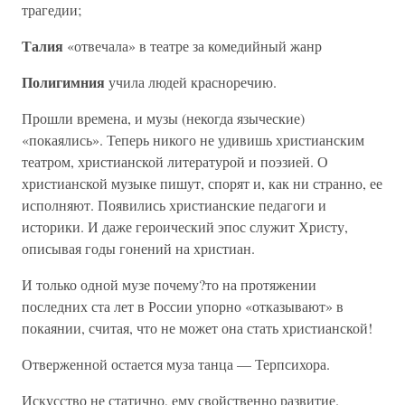
трагедии;
Талия
«отвечала» в театре за комедийный жанр
Полигимния
учила людей красноречию.
Прошли времена, и музы (некогда языческие)
«покаялись». Теперь никого не удивишь христианским
театром, христианской литературой и поэзией. О
христианской музыке пишут, спорят и, как ни странно, ее
исполняют. Появились христианские педагоги и
историки. И даже героический эпос служит Христу,
описывая годы гонений на христиан.
И только одной музе почему?то на протяжении
последних ста лет в России упорно «отказывают» в
покаянии, считая, что не может она стать христианской!
Отверженной остается муза танца — Терпсихора.
Искусство не статично, ему свойственно развитие.