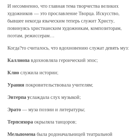
И несомненно, что главная тема творчества великих
художников — это прославление Творца. Искусство,
бывшее некогда языческим теперь служит Христу,
повинуясь христианским художникам, композиторам,
поэтам, режиссерам…
Когда?то считалось, что вдохновению служат девять муз:
Каллиопа
вдохновляла героический эпос;
Клио
служила истории;
Урания
покровительствовала учителям;
Эвтерпа у
слаждала слух музыкой;
Эрато
— муза поэзии и литературы;
Терпсихора
окрыляла танцоров;
Мельпомена
была родоначальницей театральной