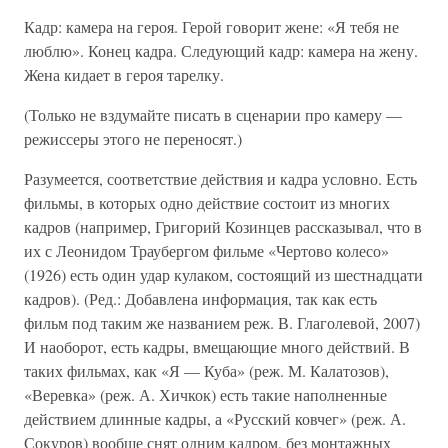
Кадр: камера на героя. Герой говорит жене: «Я тебя не
люблю». Конец кадра. Следующий кадр: камера на жену.
Жена кидает в героя тарелку.
(Только не вздумайте писать в сценарии про камеру —
режиссеры этого не переносят.)
Разумеется, соответствие действия и кадра условно. Есть
фильмы, в которых одно действие состоит из многих
кадров (например, Григорий Козинцев рассказывал, что в
их с Леонидом Траубергом фильме «Чертово колесо»
(1926) есть один удар кулаком, состоящий из шестнадцати
кадров). (Ред.: Добавлена информация, так как есть
фильм под таким же названием реж. В. Глаголевой, 2007)
И наоборот, есть кадры, вмещающие много действий. В
таких фильмах, как «Я — Куба» (реж. М. Калатозов),
«Веревка» (реж. А. Хичкок) есть такие наполненные
действием длинные кадры, а «Русский ковчег» (реж. А.
Сокуров) вообще снят одним кадром, без монтажных