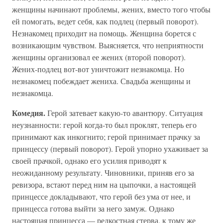
женщины начинают проблемы, жених, вместо того чтобы
ей помогать, ведет себя, как подлец (первый поворот).
Незнакомец приходит на помощь. Женщина борется с
возникающим чувством. Выясняется, что неприятности
женщины организовал ее жених (второй поворот).
Жених-подлец вот-вот уничтожит незнакомца. Но
незнакомец побеждает жениха. Свадьба женщины и
незнакомца.
Комедия.
Герой затевает какую-то авантюру. Ситуация
неузнанности: герой когда-то был проклят, теперь его
принимают как инкогнито; герой принимает прачку за
принцессу (первый поворот). Герой упорно ухаживает за
своей прачкой, однако его усилия приводят к
неожиданному результату. Чиновники, приняв его за
ревизора, встают перед ним на цыпочки, а настоящей
принцессе докладывают, что герой без ума от нее, и
принцесса готова выйти за него замуж. Однако
настоящая принцесса — редкостная стерва, к тому же