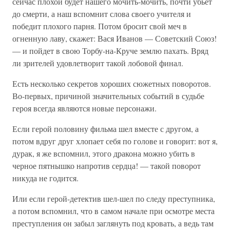
сейчас плохой будет нашего мочить-мочить, почти убьет
до смерти, а наш вспомнит слова своего учителя и
победит плохого парня. Потом бросит свой меч в
огненную лаву, скажет: Вася Иванов — Советский Союз!
— и пойдет в свою Торбу-на-Круче землю пахать. Вряд
ли зрителей удовлетворит такой лобовой финал.
Есть несколько секретов хороших сюжетных поворотов.
Во-первых, причиной значительных событий в судьбе
героя всегда являются новые персонажи.
Если герой половину фильма шел вместе с другом, а
потом вдруг друг хлопает себя по голове и говорит: вот я,
дурак, я же вспомнил, этого дракона можно убить в
черное пятнышко напротив сердца! — такой поворот
никуда не годится.
Или если герой-детектив шел-шел по следу преступника,
а потом вспомнил, что в самом начале при осмотре места
преступления он забыл заглянуть под кровать, а ведь там