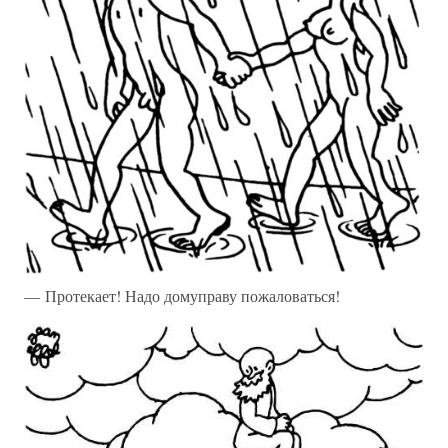
— Протекает! Надо домуправу пожаловаться!