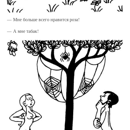
— Мне больше всего нравится роза!
— А мне табак!