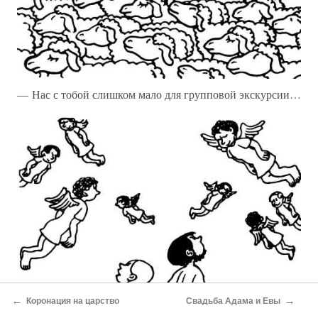
— Нас с тобой слишком мало для групповой экскурсии…
←
→
Коронация на царство
Свадьба Адама и Евы