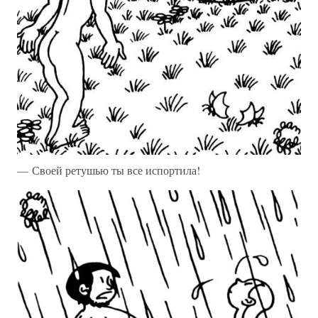
— Своей ретушью ты все испортила!