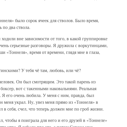
оннеля» было сорок ячеек для стволов. Было время,
ь по два ствола.
ходили вне зависимости от того, в какой группировке
очень серьезные разговоры. Я дружила с воркутинцами,
и «Тоннеля», время от времени, глядя мне в глаза,
утинскими? У тебя чё там, любовь, или чё?
еловек. Он был смотрящим. Это такой парень из
боксер, вот с такенными наковальнями. Реальная
. Я его очень любила. У меня с ним, правда, был
н меня украл. Ну, увез меня прямо из «Тоннеля» в
л в себя, счел, что теперь должен мне по гроб жизни.
, чтобы я поиграла для него и его друзей в «Тоннеле»
вяти утра. Я забыла про это, а потом Сережа мне