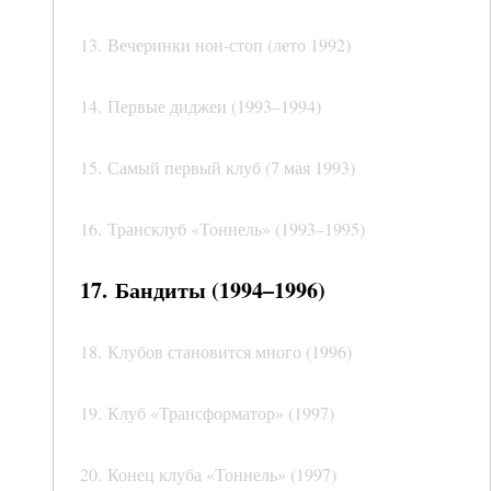
13. Вечеринки нон-стоп (лето 1992)
14. Первые диджеи (1993–1994)
15. Самый первый клуб (7 мая 1993)
16. Трансклуб «Тоннель» (1993–1995)
17. Бандиты (1994–1996)
18. Клубов становится много (1996)
19. Клуб «Трансформатор» (1997)
20. Конец клуба «Тоннель» (1997)