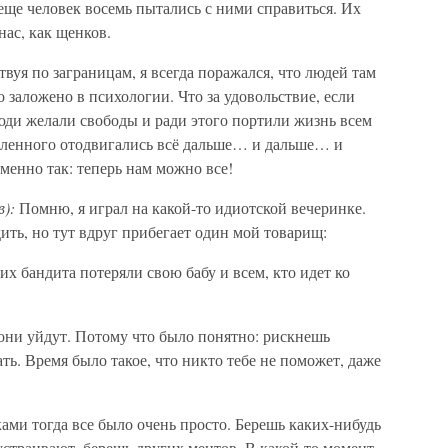
 еще человек восемь пытались с ними справиться. Их
нас, как щенков.
вуя по заграницам, я всегда поражался, что людей там
о заложено в психологии. Что за удовольствие, если
Люди желали свободы и ради этого портили жизнь всем
воленного отодвигались всё дальше… и дальше… и
менно так: теперь нам можно все!
в):
Помню, я играл на какой-то идиотской вечеринке.
ть, но тут вдруг прибегает один мой товарищ:
их бандита потеряли свою бабу и всем, кто идет ко
они уйдут. Потому что было понятно: рискнешь
ть. Время было такое, что никто тебе не поможет, даже
ами тогда все было очень просто. Берешь каких-нибудь
устраивают, берешь других ментов. В какой-то момент