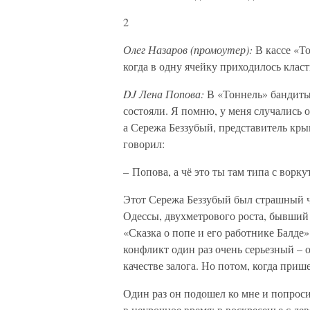
2
Олег Назаров (промоутер):
В кассе «Т
когда в одну ячейку приходилось класт
DJ Лена Попова:
В «Тоннель» бандиты 
состояли. Я помню, у меня случались 
а Сережа Беззубый, представитель крыш
говорил:
– Попова, а чё это ты там типа с ворк
Этот Сережа Беззубый был страшный ч
Одессы, двухметрового роста, бывший 
«Сказка о попе и его работнике Балде»
конфликт один раз очень серьезный – о
качестве залога. Но потом, когда прише
Один раз он подошел ко мне и попросил
в неурочное время: в воскресенье с де