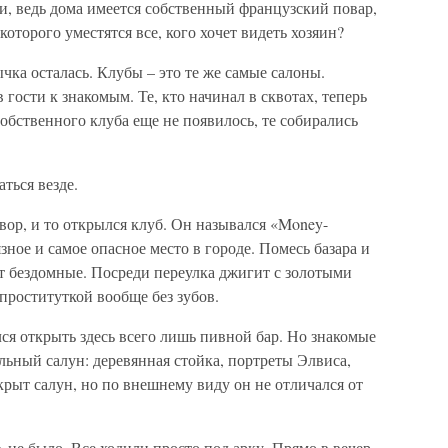
ти, ведь дома имеется собственный французский повар,
 которого уместятся все, кого хочет видеть хозяин?
чка осталась. Клубы – это те же самые салоны.
 гости к знакомым. Те, кто начинал в сквотах, теперь
собственного клуба еще не появилось, те собирались
ться везде.
вор, и то открылся клуб. Он назывался «Money-
зное и самое опасное место в городе. Помесь базара и
ят бездомные. Посреди переулка джигит с золотыми
проституткой вообще без зубов.
ся открыть здесь всего лишь пивной бар. Но знакомые
ильный салун: деревянная стойка, портреты Элвиса,
крыт салун, но по внешнему виду он не отличался от
 не было. Все ходили просто под арку. Прямо в вечер