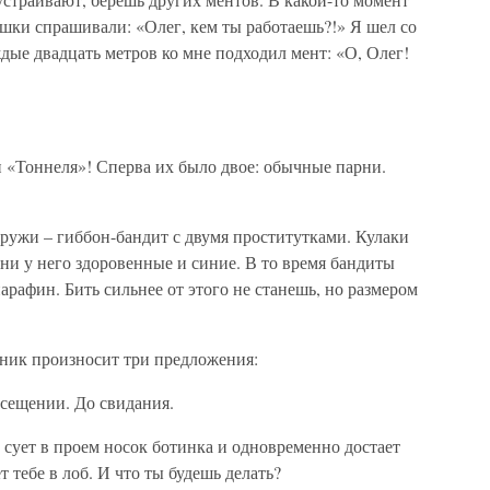
вушки спрашивали: «Олег, кем ты работаешь?!» Я шел со
дые двадцать метров ко мне подходил мент: «О, Олег!
и «Тоннеля»! Сперва их было двое: обычные парни.
ружи – гиббон-бандит с двумя проститутками. Кулаки
они у него здоровенные и синие. В то время бандиты
арафин. Бить сильнее от этого не станешь, но размером
анник произносит три предложения:
осещении. До свидания.
н сует в проем носок ботинка и одновременно достает
т тебе в лоб. И что ты будешь делать?