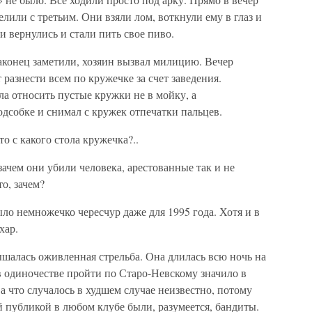
елили с третьим. Они взяли лом, воткнули ему в глаз и
и вернулись и стали пить свое пиво.
аконец заметили, хозяин вызвал милицию. Вечер
 разнести всем по кружечке за счет заведения.
ала относить пустые кружки не в мойку, а
одсобке и снимал с кружек отпечатки пальцев.
то с какого стола кружечка?..
зачем они убили человека, арестованные так и не
то, зачем?
ыло немножечко чересчур даже для 1995 года. Хотя и в
хар.
шалась оживленная стрельба. Она длилась всю ночь на
в одиночестве пройти по Старо-Невскому значило в
а что случалось в худшем случае неизвестно, потому
й публикой в любом клубе были, разумеется, бандиты.