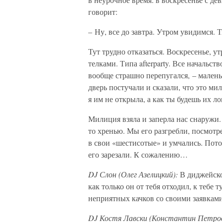
говорит:
– Ну, все до завтра. Утром увидимся. Т
Тут трудно отказаться. Воскресенье, у
телками. Типа afterparty. Все начальств
вообще страшно перепугался, – малень
дверь постучали и сказали, что это ми
я им не открыла, а как ты будешь их 
Милиция взяла и заперла нас снаружи.
то хренью. Мы его разгребли, посмотр
в свои «шестисотые» и умчались. Пото
его зарезали. К сожалению…
DJ Слон (Олег Азелицкий):
В диджейско
как только он от тебя отходил, к тебе 
неприятных качков со своими заявка
DJ Костя Лавски (Константин Петро