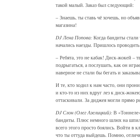
такой малый. Заказ был следующий:
– Знаешь, ты ставь чё хочешь, но объяв
магазина!
DJ Лена Попова:
Когда бандиты стали 
начались наезды. Пришлось проводить 
– Ребята, это не кабак! Диск-жокей – 
подрыгаться, а послушать, как он игр
наверное не стали бы бегать и заказыв
И те, кто ходил к нам часто, они про
и кто-то из них вдруг лез к диск-жоке
оттаскивали. За диджея могли прямо р
DJ Слон (Олег Азелицкий):
В «Тоннеле»
бандиты. Плюс немного шлюх на шпиль
всего этого просто боялись. Войти в к
что ты оттуда выйдешь. Помню, отличн