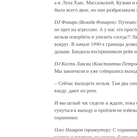
а я, Леха Хаас, Массальский, Кузьма и
было всего двое, но они разбрасывали 
DJ Фонарь (Володя Фонарев):
Путешест
не прет на агрессию. А у нас это прост
нельзя оскорбить и унизить соседа?! 
вокруг. В начале 1990-х границы доз
дальше. Бандосы воспринимали рейв и
DJ Костя Лавски (Константин Петро
Мы закончили и уже собирались выходи
– Сейчас выходить нельзя. Там два син
входу, дают по репе.
И мы целый час сидели и ждали, пока 
сунуться к выходу и проблем не избежа
охранники.
Олег Назаров (промоутер):
С охранник
ментов и платишь им деньги. Если не 