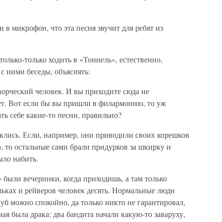
и в микрофон, что эта песня звучит для ребят из
только-только ходить в «Тоннель», естественно,
с ними беседы, объяснять:
творческий человек. И вы приходите сюда не
ает. Вот если бы вы пришли в филармонию, то уж
ать себе какие-то песни, правильно?
никлись. Если, например, они приводили своих корешков
ю, то остальные сами брали придурков за шкирку и
ыло набить.
 были вечеринки, когда приходишь, а там только
ках и рейверов человек десять. Нормальные люди
луб можно спокойно, да только никто не гарантировал,
ая была драка: два бандита начали какую-то заваруху,