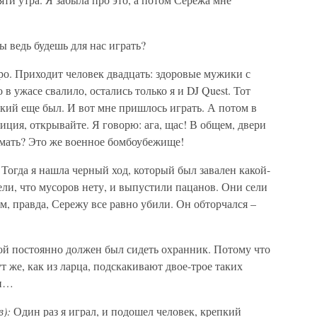
ы ведь будешь для нас играть?
тро. Приходит человек двадцать: здоровые мужики с
о в ужасе свалило, остались только я и DJ Quest. Тот
кий еще был. И вот мне пришлось играть. А потом в
лиция, открывайте. Я говорю: ага, щас! В общем, двери
ломать? Это же военное бомбоубежище!
 Тогда я нашла черный ход, который был завален какой-
ели, что мусоров нету, и выпустили пацанов. Они сели
м, правда, Сережу все равно убили. Он обторчался –
й постоянно должен был сидеть охранник. Потому что
тут же, как из ларца, подскакивают двое-трое таких
ми…
в):
Один раз я играл, и подошел человек, крепкий