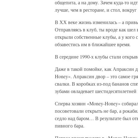
общепита, а на дому. Зачем куда-то ид
лучше, чем в ресторане, и стол, вокруг
В ХХ веке жизнь изменилась – а привы
Отправляясь в клуб, ты вроде как шел в
открыли собственные клубы, а у кого 
обзавестись им в ближайшее время.
В середине 1990-х клубы стали открыва
Даже в такой помойке, как Апраксин д
Honey». Апраксин двор – это самое гря
свалки. В коробках из-под бананов сп
зубами овладевает шестидесятилетней 
Сперва хозяин «Money-Honey» собирал
посоветовали открыть не бар, а рокаб
седло над баром… В результате был от
пивного бара.
Первое время туалета в «Money-Honey»