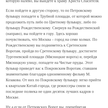
которую налево, вы выйдете к храму Христа Спасителя.
Если пойдете в другую сторону, то по Петровскому
бульвару попадете к Трубной площади, от которой можно
продолжить путь либо по Цветному бульвару, либо по
бульвару Рождественскому. Свернув на Рождественский
(направо), вы пойдете в гору. Здесь хорошо
почувствовать, что Москва – город на семи холмах. По
Рождественскому вы подниметесь к Сретенским
Воротам, пройдя по Сретенскому бульвару, достигнете
Тургеневской площади (Мясницкие ворота) и, перейдя
Мясницкую улицу, попадете на Чистые пруды. Этот
бульвар приведет вас к Покровским Воротам, ставшим
знаменитыми благодаря одноименному фильму М.
Козакова. От них по Покровскому бульвару легко прийти
к кварталам Китай-города, где режиссеры сняли за
последние полвека не один десяток лучших кадров о
Москве.
Ну а если от Петровских Ворот вы, пренебрегая