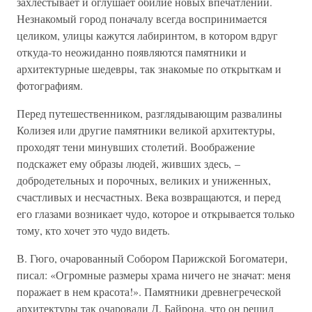
захлестывает и оглушает обилие новых впечатлений.
Незнакомый город поначалу всегда воспринимается
целиком, улицы кажутся лабиринтом, в котором вдруг
откуда-то неожиданно появляются памятники и
архитектурные шедевры, так знакомые по открыткам и
фотографиям.
Перед путешественником, разглядывающим развалины
Колизея или другие памятники великой архитектуры,
проходят тени минувших столетий. Воображение
подскажет ему образы людей, живших здесь, –
добродетельных и порочных, великих и униженных,
счастливых и несчастных. Века возвращаются, и перед
его глазами возникает чудо, которое и открывается только
тому, кто хочет это чудо видеть.
В. Гюго, очарованный Собором Парижской Богоматери,
писал: «Огромные размеры храма ничего не значат: меня
поражает в нем красота!». Памятники древнегреческой
архитектуры так очаровали Д. Байрона, что он решил