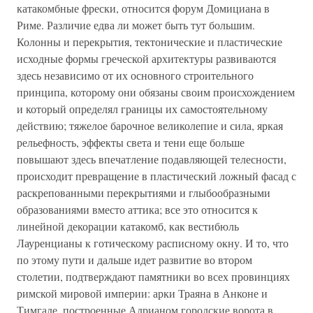
катакомбные фрески, относится форум Домициана в
Риме. Различие едва ли может быть тут большим.
Колонны и перекрытия, тектонические и пластические
исходные формы греческой архитектуры развиваются
здесь независимо от их основного строительного
принципа, которому они обязаны своим происхождением
и который определял границы их самостоятельному
действию; тяжелое барочное великолепие и сила, яркая
рельефность, эффекты света и тени еще больше
повышают здесь впечатление подавляющей телесности,
происходит превращение в пластический ложный фасад с
раскрепованными перекрытиями и глыбообразными
образованиями вместо аттика; все это относится к
линейной декорации катакомб, как вестибюль
Лауренцианы к готическому расписному окну. И то, что
по этому пути и дальше идет развитие во втором
столетии, подтверждают памятники во всех провинциях
римской мировой империи: арки Траяна в Анконе и
Тимгаде, построенные Адрианом городские ворота в