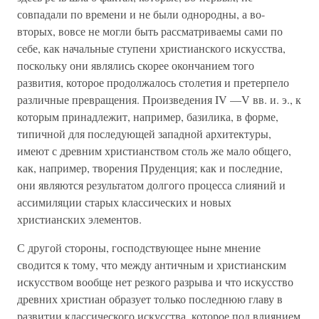
совпадали по времени и не были однородны, а во-
вторых, вовсе не могли быть рассматриваемы сами по
себе, как начальные ступени христианского искусства,
поскольку они являлись скорее окончанием того
развития, которое продолжалось столетия и претерпело
различные превращения. Произведения IV —V вв. и. э., к
которым принадлежит, например, базилика, в форме,
типичной для последующей западной архитектуры,
имеют с древним христианством столь же мало общего,
как, например, творения Пруденция; как и последние,
они являются результатом долгого процесса слияний и
ассимиляции старых классических и новых
христианских элементов.
С другой стороны, господствующее ныне мнение
сводится к тому, что между античным и христианским
искусством вообще нет резкого разрыва и что искусство
древних христиан образует только последнюю главу в
развитии классического искусства, которое под влиянием