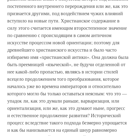
постепенного внутреннего перерождения или же, как это
признается другими, под воздействием чужих влияний
вступило на новые пути. Христианское содержание в
силу этого считается имеющим второстепенное значение
по сравнению с происходящим в самом античном
искусстве процессом новой ориентации; поэтому для
древнейшего христианского искусства и было часто
избираемо имя «христианской антики». Она должна была
быть преемницей «языческой», не будучи отделенной от
нее какой-либо пропастью, являясь в истории стилей
всецело продолжением того преобразования, которое
началось уже во времена императоров и относительно
которого могло бы только оставаться неясным: что это —
упадок ли, как это думали раньше, варваризация, или
ориентализация, или же, как это думают ныне, прогресс
и естественное продолжение развития? Исторический
процесс вследствие такого подхода безмерно упрощается
и как бы нанизывается на единый шнур равномерно