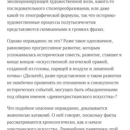
эволюционирующей художественной воли, какого-то
последовательного стилепреобразования, или даже
какой-то этнографической формулы, так что историко-
художественные процессы полутысячелетия
представляются скомканными в громких фразах.
Однако оправданно ли это? Разве такое однозначное,
равномерно прогрессивное развитие, которым
успокаивалась историческая совесть, развитие, ставшее в
конце концов «искусственной логической пряжей,
созданной из головы, парящей в воздухе и лишенной
почвы» (Дильтей), разве представление о таком развитии
не ошибочно применять по отношению к совокупности
исторических событий, могущих быть объединенными
под общим именем «древнехристианского искусства»?
Что подобное опасение оправданно, доказывается
живописью катакомб. О ней говорят, поскольку факты
рассматриваются хронологически, как о начале
христианского искусства. Древнейшие памятники этой