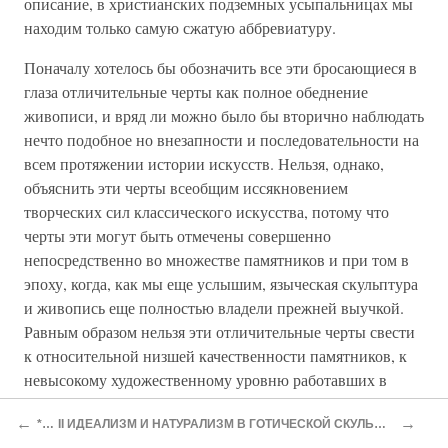
описание, в христианских подземных усыпальницах мы
находим только самую сжатую аббревиатуру.
Поначалу хотелось бы обозначить все эти бросающиеся в
глаза отличительные черты как полное обеднение
живописи, и вряд ли можно было бы вторично наблюдать
нечто подобное но внезапности и последовательности на
всем протяжении истории искусств. Нельзя, однако,
объяснить эти черты всеобщим иссякновением
творческих сил классического искусства, потому что
черты эти могут быть отмечены совершенно
непосредственно во множестве памятников и при том в
эпоху, когда, как мы еще услышим, языческая скульптура
и живопись еще полностью владели прежней выучкой.
Равным образом нельзя эти отличительные черты свести
к относительной низшей качественности памятников, к
невысокому художественному уровню работавших в
катакомбах художников. Если бы это было так, то налицо
←
→
***
II ИДЕАЛИЗМ И НАТУРАЛИЗМ В ГОТИЧЕСКОЙ СКУЛЬПТУРЕ И ЖИВОПИСИ.
должны были бы быть по меньшей мере попытки как-