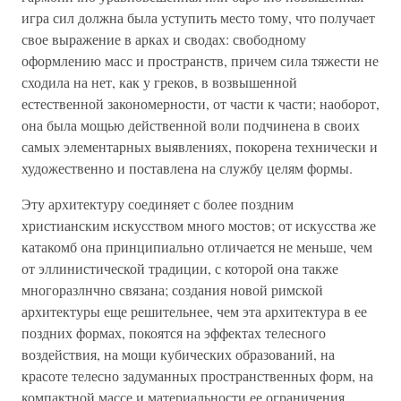
игра сил должна была уступить место тому, что получает
свое выражение в арках и сводах: свободному
оформлению масс и пространств, причем сила тяжести не
сходила на нет, как у греков, в возвышенной
естественной закономерности, от части к части; наоборот,
она была мощью действенной воли подчинена в своих
самых элементарных выявлениях, покорена технически и
художественно и поставлена на службу целям формы.
Эту архитектуру соединяет с более поздним
христианским искусством много мостов; от искусства же
катакомб она принципиально отличается не меньше, чем
от эллинистической традиции, с которой она также
многоразлнчно связана; создания новой римской
архитектуры еще решительнее, чем эта архитектура в ее
поздних формах, покоятся на эффектах телесного
воздействия, на мощи кубических образований, на
красоте телесно задуманных пространственных форм, на
компактной массе и материальности ее ограничения.