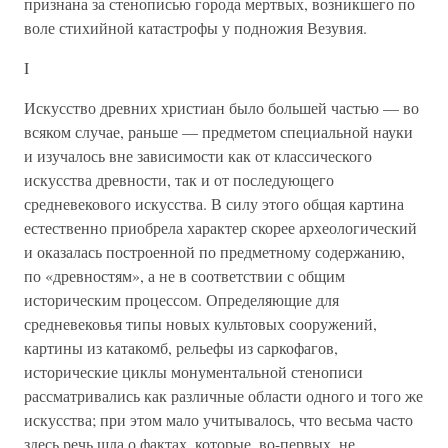
признана за стенописью города мертвых, возникшего по
воле стихийной катастрофы у подножия Везувия.
I
Искусство древних христиан было большей частью — во
всяком случае, раньше — предметом специальной науки
и изучалось вне зависимости как от классического
искусства древности, так и от последующего
средневекового искусства. В силу этого общая картина
естественно приобрела характер скорее археологический
и оказалась построенной по предметному содержанию,
по «древностям», а не в соответствии с общим
историческим процессом. Определяющие для
средневековья типы новых культовых сооружений,
картины из катакомб, рельефы из саркофагов,
исторические циклы монументальной стенописи
рассматривались как различные области одного и того же
искусства; при этом мало учитывалось, что весьма часто
здесь речь шла о фактах, которые, во-первых, не