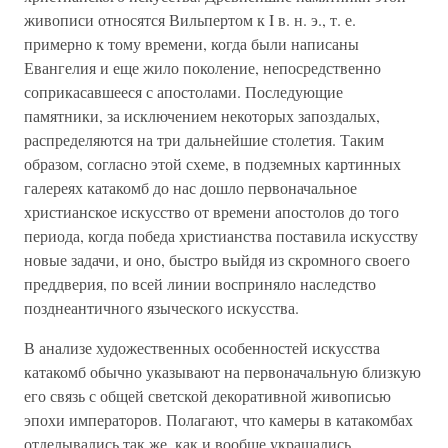
живописи относятся Вильпертом к I в. н. э., т. е.
примерно к тому времени, когда были написаны
Евангелия и еще жило поколение, непосредственно
соприкасавшееся с апостолами. Последующие
памятники, за исключением некоторых запоздалых,
распределяются на три дальнейшие столетия. Таким
образом, согласно этой схеме, в подземных картинных
галереях катакомб до нас дошло первоначальное
христианское искусство от времени апостолов до того
периода, когда победа христианства поставила искусству
новые задачи, и оно, быстро выйдя из скромного своего
преддверия, по всей линии восприняло наследство
позднеантичного языческого искусства.
В анализе художественных особенностей искусства
катакомб обычно указывают на первоначальную близкую
его связь с общей светской декоративной живописью
эпохи императоров. Полагают, что камеры в катакомбах
отделывались так же, как и вообще украшались