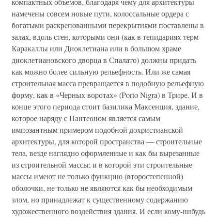
компактных объемов, благодаря чему для архитектуры
намечены совсем новые пути, колоссальные ордера с
богатыми раскрепованными перекрытиями поставлены в
залах, вдоль стен, которыми они (как в тепидариях терм
Каракаллы или Диоклетиана или в большом храме
диоклетиановского дворца в Спалато) должны придать
как можно более сильную рельефность. Или же самая
строительная масса превращается в подобную рельефную
форму, как в «Черных воротах» (Porto Nigra) в Трире. И в
конце этого периода стоит базилика Максенция, здание,
которое наряду с Пантеоном является самым
импозантным примером подобной дохристианской
архитектуры, для которой пространства — строительные
тела, везде наглядно оформленные и как бы вырезанные
из строительной массы; и в которой эти строительные
массы имеют не только функцию (второстепенной)
оболочки, не только не являются как бы необходимым
злом, но принадлежат к существенному содержанию
художественного воздействия здания. И если кому-нибудь