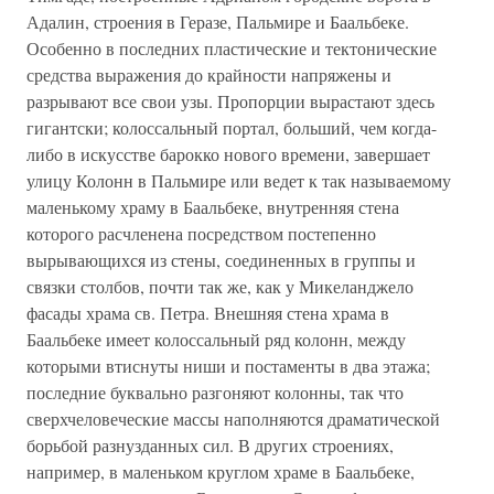
Адалин, строения в Геразе, Пальмире и Баальбеке.
Особенно в последних пластические и тектонические
средства выражения до крайности напряжены и
разрывают все свои узы. Пропорции вырастают здесь
гигантски; колоссальный портал, больший, чем когда-
либо в искусстве барокко нового времени, завершает
улицу Колонн в Пальмире или ведет к так называемому
маленькому храму в Баальбеке, внутренняя стена
которого расчленена посредством постепенно
вырывающихся из стены, соединенных в группы и
связки столбов, почти так же, как у Микеланджело
фасады храма св. Петра. Внешняя стена храма в
Баальбеке имеет колоссальный ряд колонн, между
которыми втиснуты ниши и постаменты в два этажа;
последние буквально разгоняют колонны, так что
сверхчеловеческие массы наполняются драматической
борьбой разнузданных сил. В других строениях,
например, в маленьком круглом храме в Баальбеке,