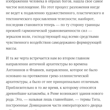
изображении человека в образах богов, нашла свое самое
чистое воплощение. Но этот процесс разложения нигде
не ведет к подавлению художественного, пластического и
тектонического прославления телесности; наоборот,
последняя становится теперь — по ту сторону границы
прежней гармонической уравновешенности сил —
зеркалом воли, господствующей над всеми средствами
чувственного воздействия самодержавно формирующей
массы.
И та же черта встречается нам во втором главном
направлении античной архитектуры во времена
Антонинов и Флавиев, направлении, которое не было
основано на протяжении греко-эллинистической
архитектуры, а было от нее принципиально отличным.
Приблизительно в то же время, к которому относятся
древнейшие катакомбы, в Риме возникают здания нового
рода. Это, — называя лишь главнейшие, — термы Тита,
построенные Домицианом части императорского дворца