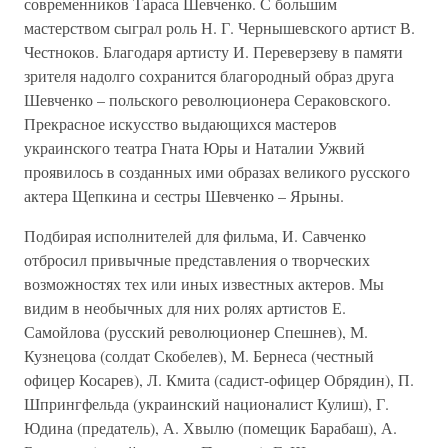
современников Тараса Шевченко. С большим
мастерством сыграл роль Н. Г. Чернышевского артист В.
Честноков. Благодаря артисту И. Переверзеву в памяти
зрителя надолго сохранится благородный образ друга
Шевченко – польского революционера Сераковского.
Прекрасное искусство выдающихся мастеров
украинского театра Гната Юры и Наталии Ужвий
проявилось в созданных ими образах великого русского
актера Щепкина и сестры Шевченко – Ярыны.
Подбирая исполнителей для фильма, И. Савченко
отбросил привычные представления о творческих
возможностях тех или иных известных актеров. Мы
видим в необычных для них ролях артистов Е.
Самойлова (русский революционер Спешнев), М.
Кузнецова (солдат Скобелев), М. Бернеса (честный
офицер Косарев), Л. Кмита (садист-офицер Обрядин), П.
Шпрингфельда (украинский националист Кулиш), Г.
Юдина (предатель), А. Хвылю (помещик Барабаш), А.