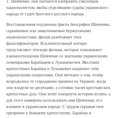
Т. Шевченко, они пытаются изобразить узколобым
националистом, якобы отделявшим судьбы украинского
народа от судеб братского русского народа.
Восстанавливая подлинные факты биографии Шевченко,
скрываемые или замалчиваемые буржуазными
националистами, фильм разоблачает этих
фальсификаторов. Исключительный интерес
представляют эпизоды фильма, которые показывают
взаимоотношения Шевченко со знатными украинскими
помещиками Барабашем и Лукашевичем. Жестокие
крепостники Барабаш и Лукашевич называют себя
украинскими патриотами. Они мечтают о том, чтобы
возродились те стародавние времена на Украине, когда
они владели не десятками, а сотнями тысяч крестьянских
крепостных душ. Они хотят повернуть историю вспять, а
для этого намерены использовать имя Шевченко, его
влияние в украинском народе. С трудом скрывая свое
презрение к бывшему крепостному, Барабаш и