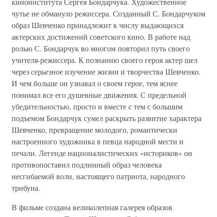
киноинститута Сергея Бондарчука. Художественное
чутье не обмануло режиссера. Созданный С. Бондарчуком
образ Шевченко принадлежит к числу выдающихся
актерских достижений советского кино. В работе над
ролью С. Бондарчук во многом повторил путь своего
учителя-режиссера. К познанию своего героя актер шел
через серьезное изучение жизни и творчества Шевченко.
И чем больше он узнавал о своем герое, тем яснее
понимал все его душевные движения. С предельной
убедительностью, просто и вместе с тем с большим
подъемом Бондарчук сумел раскрыть развитие характера
Шевченко, превращение молодого, романтически
настроенного художника в певца народной мести и
печали. Легенде националистических «историков» он
противопоставил подлинный образ человека
несгибаемой воли, настоящего патриота, народного
трибуна.
В фильме создана великолепная галерея образов