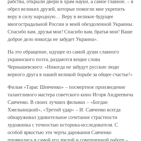
рабства, открыли двери в храм науки, а самое главное, – я
обрел великих друзей, которые помогли мне укрепить
веру в силу народную… Веру в великое будущее
многострадальной России и моей обездоленной Украины.
Спасибо вам, друзья мои! Спасибо вам, братья мои! Ваше
доброе дело никогда не забудет Украина».
На это обращение, идущее из самой души славного
украинского поэта, раздаются вещие слова
Чернышевского: «Никогда не забудут русские люди
верного друга в нашей великой борьбе за общее счастье!»
Фильм «Тарас Шевченко» – посмертное произведение
талантливого мастера советского кино Игоря Андреевича
Савченко. В своих лучших фильмах – «Богдан
Хмельницкий», «Третий удар» – И. Савченко всегда
обнаруживал удивительное сочетание страстности
художника с точностью историка-исследователя. С
особой яркостью эти черты дарования Савченко
проявились в самой его зрелой и совершенной работе –