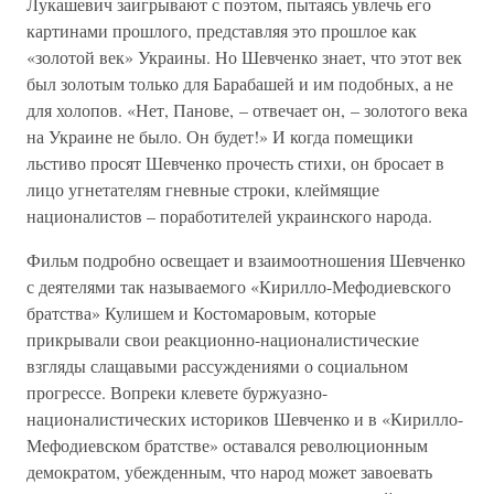
Лукашевич заигрывают с поэтом, пытаясь увлечь его
картинами прошлого, представляя это прошлое как
«золотой век» Украины. Но Шевченко знает, что этот век
был золотым только для Барабашей и им подобных, а не
для холопов. «Нет, Панове, – отвечает он, – золотого века
на Украине не было. Он будет!» И когда помещики
льстиво просят Шевченко прочесть стихи, он бросает в
лицо угнетателям гневные строки, клеймящие
националистов – поработителей украинского народа.
Фильм подробно освещает и взаимоотношения Шевченко
с деятелями так называемого «Кирилло-Мефодиевского
братства» Кулишем и Костомаровым, которые
прикрывали свои реакционно-националистические
взгляды слащавыми рассуждениями о социальном
прогрессе. Вопреки клевете буржуазно-
националистических историков Шевченко и в «Кирилло-
Мефодиевском братстве» оставался революционным
демократом, убежденным, что народ может завоевать