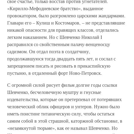
свое счастье, только восстав против угнетателей.
«Кирилло-Мефодиевское братство», выданное
провокатором, было разгромлено царскими жандармами.
Главари его – Кулиш и Костомаров, – не представлявшие
никакой опасности для правящих классов, отделались
легким наказанием. Но с Шевченко Николай I
расправился со свойственным палачу-венценосцу
садизмом. Он отдал поэта в солдатчину,
продолжавшуюся тогда двадцать пять лет, и сослал с
запрещением писать и рисовать в прикаспийскую
пустыню, в отдаленный форт Ново-Петровск.
С огромной силой рисует фильм долгие годы ссылки
Шевченко, бесчеловечную муштру и гнусные
издевательства, которые он претерпевал от потерявших
человеческий облик офицеров и унтеров. Нужно было
иметь поистине титаническую силу, чтобы остаться
самим собой в этой страшной, каторжной обстановке, в
«незамкнутой тюрьме», как ее называл Шевченко. Но