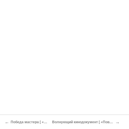
←
→
Победа мастера [ «Последняя ночь»][3]
Волнующий кинодокумент [ «Повесть о нефтяниках Каспия»][6]