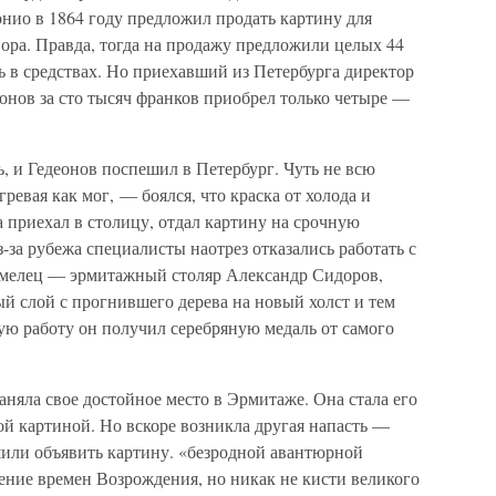
тонио в 1864 году предложил продать картину для
ора. Правда, тогда на продажу предложили целых 44
 в средствах. Но приехавший из Петербурга директор
нов за сто тысяч франков приобрел только четыре —
ь, и Гедеонов поспешил в Петербург. Чуть не всю
ревая как мог, — боялся, что краска от холода и
а приехал в столицу, отдал картину на срочную
за рубежа специалисты наотрез отказались работать с
умелец — эрмитажный столяр Александр Сидоров,
й слой с прогнившего дерева на новый холст и тем
ую работу он получил серебряную медаль от самого
аняла свое достойное место в Эрмитаже. Она стала его
й картиной. Но вскоре возникла другая напасть —
или объявить картину. «безродной авантюрной
рение времен Возрождения, но никак не кисти великого