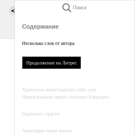
Поиск
Содержание
Несколько слов от автора
Продолжение на Литрес
Хранитель монастырских тайн, или
Неразгаданная смерть Антонио Корреджо
Пармские страсти
Авантюры тихой жизни