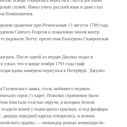
рской службе. Начал учить русский язык и даже стал
ем Помпеевичем.
рском сражении при Роченсальме 13 августа 1789 года
рденом Святого Георгия и пожалован чином контр-
ь-то радовали Литту: прелестная Екатерина Скавронская
играть. После одной из неудач Джулио подал в
и узнал, что в конце ноября 1793 года граф
олодая вдова намерена вернуться в Петербург. Джулио
а Гатчинского замка, столь любимого недавно
ъехало сорок (!) карет. Повозки странников были
том блистали толстые обручи, в которых белели
 осадили коней у подъездного крыльца, и под фанфары
т, дверцы передней кареты отворились, и возник
тийского ордена — «командор разных командорств»