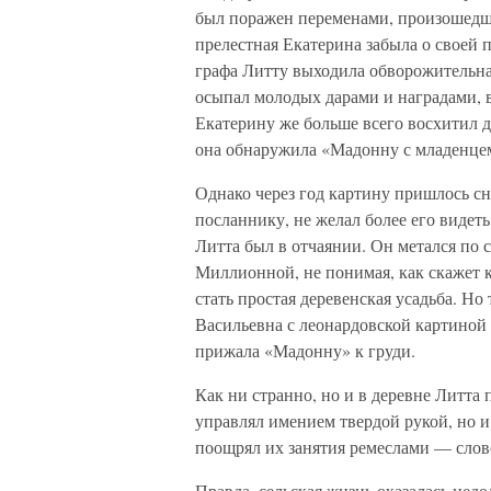
был поражен переменами, произошедш
прелестная Екатерина забыла о своей 
графа Литту выходила обворожительная
осыпал молодых дарами и наградами, в
Екатерину же больше всего восхитил 
она обнаружила «Мадонну с младенце
Однако через год картину пришлось с
посланнику, не желал более его видеть
Литта был в отчаянии. Он метался по
Миллионной, не понимая, как скажет 
стать простая деревенская усадьба. Но
Васильевна с леонардовской картиной 
прижала «Мадонну» к груди.
Как ни странно, но и в деревне Литта
управлял имением твердой рукой, но и 
поощрял их занятия ремеслами — слов
Правда, сельская жизнь оказалась недо