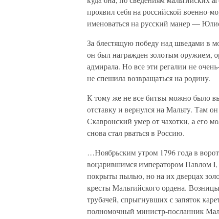
проявил себя на российской военно-мо
именоваться на русский манер — Юли
За блестящую победу над шведами в мо
он был награжден золотым оружием, о
адмирала. Но все эти регалии не очен
не спешила возвращаться на родину.
К тому же не все битвы можно было вы
отставку и вернулся на Мальту. Там он 
Скавронский умер от чахотки, а его м
снова стал рваться в Россию.
…Ноябрьским утром 1796 года в ворот
воцарившимся императором Павлом I, в
покрыты пылью, но на их дверцах золо
кресты Мальтийского ордена. Возницы
трубачей, спрыгнувших с запяток каре
полномочный министр-посланник Маль