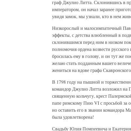
граф Джулио Литта. Склонившись в п
императором, он начал заранее приго
увидя замок, мы узнали, кто в нем жи
Низкорослый и малосимпатичный Павел
эффекты, с детства влюбленный в под
склонившимся перед ним в низком покл
полномочия ордена возвести русского 
бросилась ему в голову, и он тут же 
желаю стать подданным вашего величе
жениться на вдове графа Скавронского,
В 1798 году на пышной и торжественн
командор Джулио Литта возложил на П
священную кольчугу, крест Палермской
папе римскому Пию VI с просьбой за о
но оставить его в звании командора М
была удовлетворена!
Свадьбу Юлия Помпеевича и Екатерин