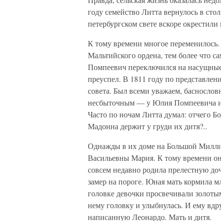
году семейство Литта вернулось в сто
петербургском свете вскоре окрестили
К тому времени многое переменилось. 
Мальтийского ордена, тем более что с
Помпеевич переключился на насущные
преуспел. В 1811 году по представлен
совета. Был всеми уважаем, баснослов
несбыточным — у Юлия Помпеевича и 
Часто по ночам Литта думал: отчего Бо
Мадонна держит у груди их дитя?..
Однажды в их доме на Большой Милли
Васильевны Мария. К тому времени он
совсем недавно родила прелестную доч
замер на пороге. Юная мать кормила м
головке девочки просвечивали золоты
нему головку и улыбнулась. И ему вдру
написанную Леонардо. Мать и дитя.