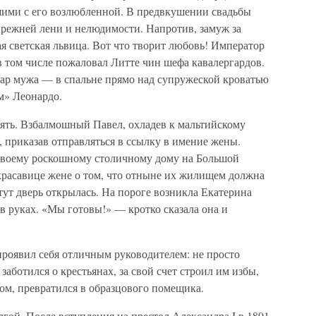
ими с его возлюбленной. В предвкушении свадьбы
прежней лени и нелюдимости. Напротив, замуж за
 светская львица. Вот что творит любовь! Император
 том числе пожаловал Литте чин шефа кавалергардов.
дар мужа — в спальне прямо над супружеской кроватью
м» Леонардо.
нять. Взбалмошный Павел, охладев к мальтийскому
, приказав отправляться в ссылку в имение жены.
 своему роскошному столичному дому на Большой
красавице жене о том, что отныне их жилищем должна
 тут дверь открылась. На пороге возникла Екатерина
в руках. «Мы готовы!» — кротко сказала она и
 проявил себя отличным руководителем: не просто
заботился о крестьянах, за свой счет строил им избы,
ом, превратился в образцового помещика.
лгой. После вступления на престол Александра I в 1801