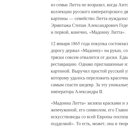
из семьи Литта не возразил, когда Ан
коллекции русского императорского дв
картины — семейство Литта нуждалось
Эрмитажа Степан Александрович Гедео
и первой, конечно, «Мадонну Литта».
12 января 1865 года покупка состоялас
дорогу держал «Мадонну» на руках, сог
тряски совсем отвалится от доски. Едв
реставрацию. Однако приглашенные из-
картиной. Выручил простой русский 
которому удалось переложить красочны
самым спасти шедевр. За эту уникальн
императора Александра II.
«Мадонна Литта» засияла красками и з
жемчужиной, его символом, его Главно
искусствоведы со всей Европы поспеш
подделкой». То есть, может, она и тво