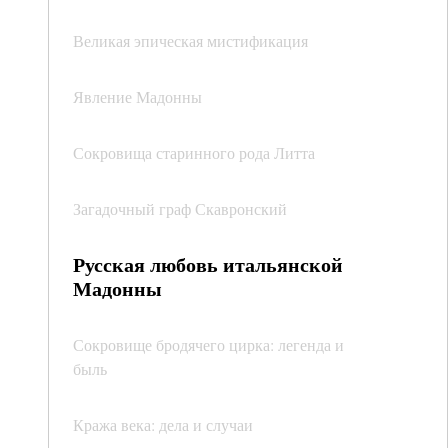
Великая эпическая мистификация
Явление Мадонны
Сокровища старинного рода Литта
Загадочный граф Скавронский
Русская любовь итальянской
Мадонны
Сокровище бродячего цирка: легенда и
быль
Кража века: дела и случаи