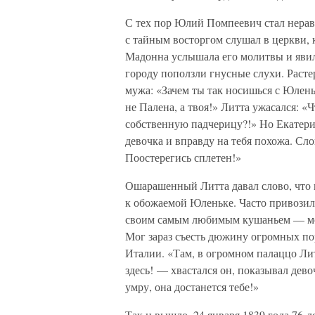
С тех пор Юлий Помпеевич стал нерав
с тайным восторгом слушал в церкви,
Мадонна услышала его молитвы и явила
городу поползли гнусные слухи. Раст
мужа: «Зачем ты так носишься с Юлень
не Палена, а твоя!» Литта ужасался: 
собственную падчерицу?!» Но Екатери
девочка и вправду на тебя похожа. Сло
Поостерегись сплетен!»
Ошарашенный Литта давал слово, что п
к обожаемой Юленьке. Часто привозил
своим самым любимым кушаньем — мор
Мог зараз съесть дюжину огромных по
Италии. «Там, в огромном палаццо Лит
здесь! — хвастался он, показывал дев
умру, она достанется тебе!»
Так и вышло. 24 января 1839 года 76-