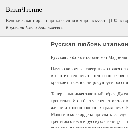
ВикиЧтение
Великие авантюры и приключения в мире искусств [100 исто
Коровина Елена Анатольевна
Русская любовь италья
Русская любовь итальянской Мадонны
Наутро корвет «Пелегрино» снялся с я
в каюте и сел писать отчет о перегово
кроткое и нежное лицо супруги россий
Теперь, вынимая заветный образ, Джул
трепетная. И он был уверен, что это 
жизни и кровопролитных сражениях. И
Мальтийского ордена прислать «сведущ
трепетом отбыл в русскую столицу — г
куда она, по сведениям мальтийских аг