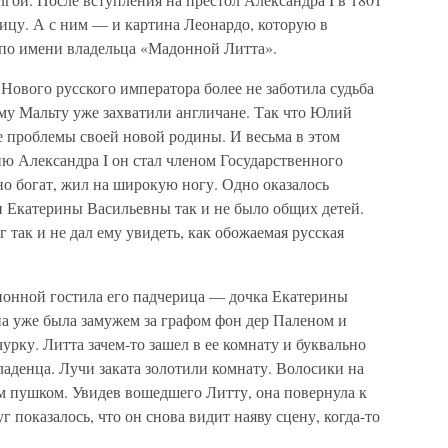
лицу. А с ним — и картина Леонардо, которую в
 по имени владельца «Мадонной Литта».
Нового русского императора более не заботила судьба
аму Мальту уже захватили англичане. Так что Юлий
 проблемы своей новой родины. И весьма в этом
ию Александра I он стал членом Государственного
но богат, жил на широкую ногу. Одно оказалось
Екатерины Васильевны так и не было общих детей.
г так и не дал ему увидеть, как обожаемая русская
онной гостила его падчерица — дочка Екатерины
а уже была замужем за графом фон дер Паленом и
урку. Литта зачем-то зашел в ее комнату и буквально
ладенца. Лучи заката золотили комнату. Волосики на
м пушком. Увидев вошедшего Литту, она повернула к
г показалось, что он снова видит наяву сцену, когда-то