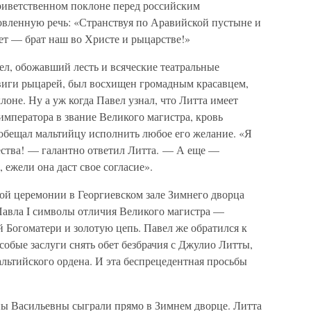
риветственном поклоне перед российским
товленную речь: «Странствуя по Аравийской пустыне и
вет — брат наш во Христе и рыцарстве!»
, обожавший лесть и всяческие театральные
виги рыцарей, был восхищен громадным красавцем,
оне. Ну а уж когда Павел узнал, что Литта имеет
императора в звание Великого магистра, кровь
пообещал мальтийцу исполнить любое его желание. «Я
ства! — галантно ответил Литта. — А еще —
 ежели она даст свое согласие».
ой церемонии в Георгиевском зале Зимнего дворца
авла I символы отличия Великого магистра —
 Богоматери и золотую цепь. Павел же обратился к
собые заслуги снять обет безбрачия с Джулио Литты,
альтийского ордена. И эта беспрецедентная просьбы
ы Васильевны сыграли прямо в Зимнем дворце. Литта