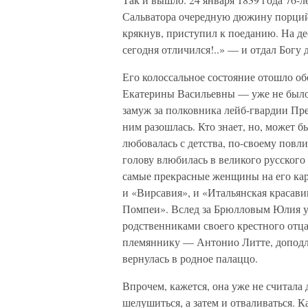
Сальватора очередную дюжину порций.
крякнув, приступил к поеданию. На д
сегодня отличился!..» — и отдал Богу 
Его колоссальное состояние отошло о
Екатерины Васильевны — уже не было
замуж за полковника лейб-гвардии Пре
ним разошлась. Кто знает, но, может 
любовалась с детства, по-своему повли
голову влюбилась в великого русского
самые прекрасные женщины на его кар
и «Вирсавия», и «Итальянская красави
Помпеи». Вслед за Брюлловым Юлия у
родственниками своего крестного отц
племяннику — Антонио Литте, доподли
вернулась в родное палаццо.
Впрочем, кажется, она уже не считала
шелушиться, а затем и отваливаться. К