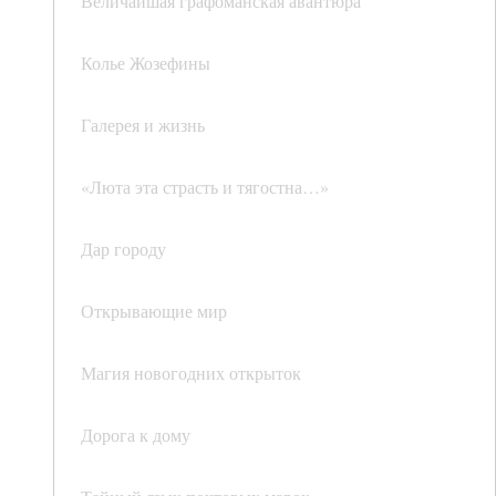
Величайшая графоманская авантюра
Колье Жозефины
Галерея и жизнь
«Люта эта страсть и тягостна…»
Дар городу
Открывающие мир
Магия новогодних открыток
Дорога к дому