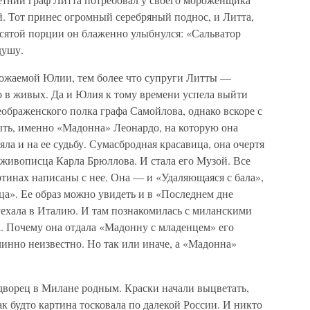
 Тот принес огромный серебряный поднос, и Литта,
есятой порции он блаженно улыбнулся: «Сальватор
душу.
божаемой Юлии, тем более что супруги Литты —
 в живых. Да и Юлия к тому времени успела выйти
ображенского полка графа Самойлова, однако вскоре с
быть, именно «Мадонна» Леонардо, на которую она
яла и на ее судьбу. Сумасбродная красавица, она очертя
 живописца Карла Брюллова. И стала его Музой. Все
тинах написаны с нее. Она — и «Удаляющаяся с бала»,
ца». Ее образ можно увидеть и в «Последнем дне
ехала в Италию. И там познакомилась с миланскими
а. Почему она отдала «Мадонну с младенцем» его
нно неизвестно. Но так или иначе, а «Мадонна»
 дворец в Милане родным. Краски начали выцветать,
ак будто картина тосковала по далекой России. И никто