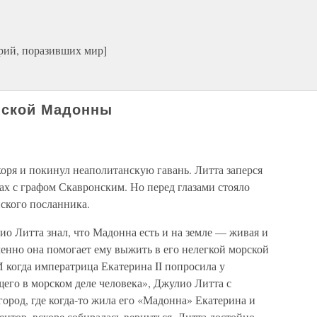
рий, поразивших мир]
нской Мадонны
коря и покинул неаполитанскую гавань. Литта заперся
рах с графом Скавронским. Но перед глазами стояло
ского посланника.
ио Литта знал, что Мадонна есть и на земле — живая и
именно она помогает ему выжить в его нелегкой морской
 когда императрица Екатерина II попросила у
его в морском деле человека», Джулио Литта с
ород, где когда-то жила его «Мадонна» Екатерина и
ентов, вскоре собиралась вернуться. Литта достойно