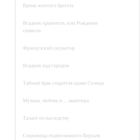
Время золотого брегета
Всадник-хранитель, или Рождение
символа
Французский скульптор
Всадник над городом
Тайный брак создателя храма Солнца
Музыка, любовь и… авантюра
Талант по наследству
Сокровища подмосковного Версаля