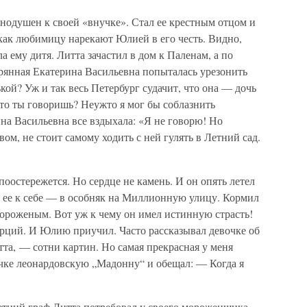
нодушен к своей «внучке». Стал ее крестным отцом и
 как любимицу нарекают Юлией в его честь. Видно,
 ему дитя. Литта зачастил в дом к Паленам, а по
ерянная Екатерина Васильевна попыталась урезонить
кой? Уж и так весь Петербург судачит, что она — дочь
«Что ты говоришь? Неужто я мог бы соблазнить
на Васильевна все вздыхала: «Я не говорю! Но
вом, не стоит самому ходить с ней гулять в Летний сад.
оостережется. Но сердце не камень. И он опять летел
 ее к себе — в особняк на Миллионную улицу. Кормил
оженым. Вот уж к чему он имел истинную страсть!
рций. И Юлию приучил. Часто рассказывал девочке об
та, — сотни картин. Но самая прекрасная у меня
очке леонардовскую „Мадонну“ и обещал: — Когда я
летний граф Литта потребовал у своего мороженщика