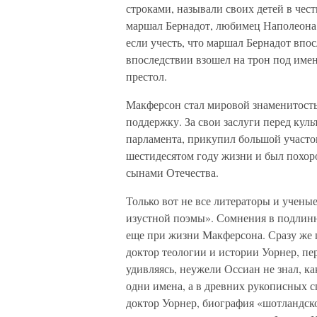
строками, называли своих детей в чест
маршал Бернадот, любимец Наполеона,
если учесть, что маршал Бернадот впо
впоследствии взошел на трон под имен
престол.
Макферсон стал мировой знаменитость
поддержку. За свои заслуги перед кул
парламента, прикупил большой участок
шестидесятом году жизни и был похор
сынами Отечества.
Только вот не все литераторы и учены
изустной поэмы». Сомнения в подлинн
еще при жизни Макферсона. Сразу же
доктор теологии и истории Уорнер, пе
удивляясь, неужели Оссиан не знал, к
одни имена, а в древних рукописных с
доктор Уорнер, биография «шотландско