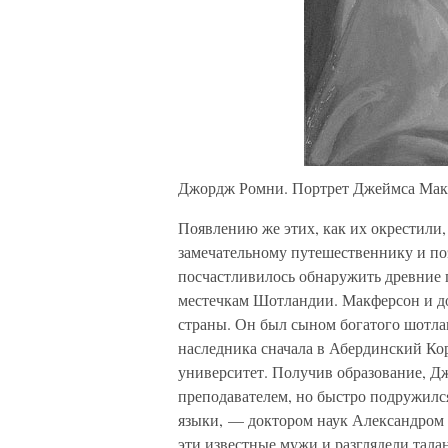
Джордж Ромни. Портрет Джеймса Мак
Появлению же этих, как их окрестили,
замечательному путешественнику и п
посчастливилось обнаружить древние 
местечкам Шотландии. Макферсон и до
страны. Он был сыном богатого шотлан
наследника сначала в Абердинский Ко
университет. Получив образование, Д
преподавателем, но быстро подружилс
языки, — доктором наук Александро
эти известные мужи и разглядели тал