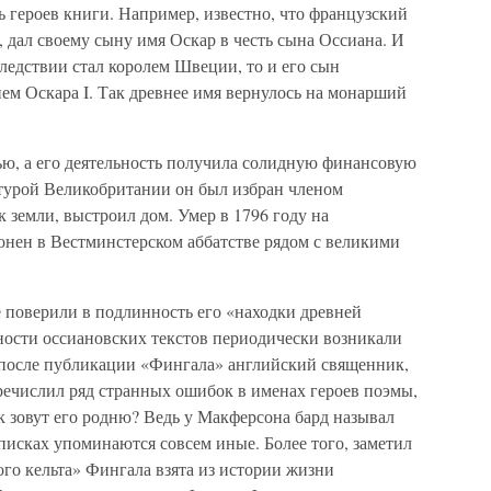
ь героев книги. Например, известно, что французский
 дал своему сыну имя Оскар в честь сына Оссиана. И
следствии стал королем Швеции, то и его сын
ем Оскара I. Так древнее имя вернулось на монарший
ю, а его деятельность получила солидную финансовую
ьтурой Великобритании он был избран членом
 земли, выстроил дом. Умер в 1796 году на
онен в Вестминстерском аббатстве рядом с великими
е поверили в подлинность его «находки древней
ости оссиановских текстов периодически возникали
 после публикации «Фингала» английский священник,
речислил ряд странных ошибок в именах героев поэмы,
ак зовут его родню? Ведь у Макферсона бард называл
писках упоминаются совсем иные. Более того, заметил
го кельта» Фингала взята из истории жизни