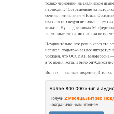
только черновики на английском языке.
переводил?! Современные же историки 
сочинял гениальные «Поэмы Оссиана»
оказался не сведущ не только в именах
кельтов. Ну а в дневниках Макферсона 
«истинные стихи, но никогда не посчи
Неудивительно, что ровно через сто л
написал, подытоживая все литературн
убежден, что ОССИАН Макферсона — в
в то время, когда и было опубликован
Вот так — великое творение. И точка.
Более 800 000 книг и аудио
2 месяца Литрес Под
Получи
неограниченным чтением