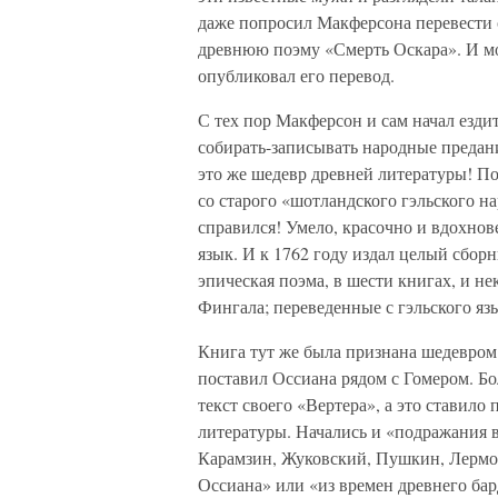
даже попросил Макферсона перевести 
древнюю поэму «Смерть Оскара». И мо
опубликовал его перевод.
С тех пор Макферсон и сам начал езди
собирать-записывать народные предан
это же шедевр древней литературы! П
со старого «шотландского гэльского н
справился! Умело, красочно и вдохно
язык. И к 1762 году издал целый сбо
эпическая поэма, в шести книгах, и н
Фингала; переведенные с гэльского яз
Книга тут же была признана шедевром.
поставил Оссиана рядом с Гомером. Бо
текст своего «Вертера», а это ставил
литературы. Начались и «подражания 
Карамзин, Жуковский, Пушкин, Лермон
Оссиана» или «из времен древнего ба