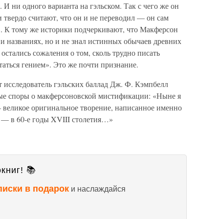
 И ни одного варианта на гэльском. Так с чего же он
твердо считают, что он и не переводил — он сам
. К тому же историки подчеркивают, что Макферсон
 и названиях, но и не знал истинных обычаев древних
остались сожаления о том, сколь трудно писать
таться гением». Это же почти признание.
ет исследователь гэльских баллад Дж. Ф. Кэмпбелл
ые споры о макферсоновской мистификации: «Ныне я
еликое оригинальное творение, написанное именно
о — в 60-е годы XVIII столетия…»
книг! 📚
писки в подарок
и наслаждайся