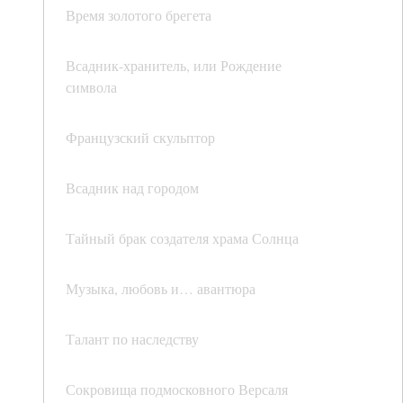
Время золотого брегета
Всадник-хранитель, или Рождение
символа
Французский скульптор
Всадник над городом
Тайный брак создателя храма Солнца
Музыка, любовь и… авантюра
Талант по наследству
Сокровища подмосковного Версаля