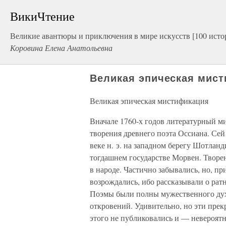
ВикиЧтение
Великие авантюры и приключения в мире искусств [100 исто
Коровина Елена Анатольевна
Великая эпическая мис
Великая эпическая мистификация
Вначале 1760-х годов литературный ми
творения древнего поэта Оссиана. Сей 
веке н. э. на западном берегу Шотлан
тогдашнем государстве Морвен. Творен
в народе. Частично забывались, но, пр
возрождались, ибо рассказывали о рат
Поэмы были полны мужественного дух
откровений. Удивительно, но эти пре
этого не публиковались и — невероят