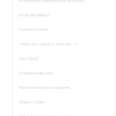
Величайшая графоманская авантюра
Колье Жозефины
Галерея и жизнь
«Люта эта страсть и тягостна…»
Дар городу
Открывающие мир
Магия новогодних открыток
Дорога к дому