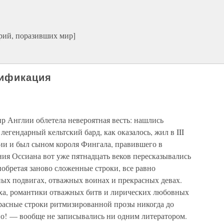
рий, поразивших мир]
тификация
р Англии облетела невероятная весть: нашлись
легендарный кельтский бард, как оказалось, жил в III
дии и был сыном короля Фингала, правившего в
ия Оссиана вот уже пятнадцать веков пересказывались
иобретая заново сложенные строки, все равно
ных подвигах, отважных воинах и прекрасных девах.
а, романтики отважных битв и лирических любовных
красные строки ритмизированной прозы никогда до
но! — вообще не записывались ни одним литератором.