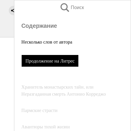
Поиск
Содержание
Несколько слов от автора
Продолжение на Литрес
Хранитель монастырских тайн, или
Неразгаданная смерть Антонио Корреджо
Пармские страсти
Авантюры тихой жизни