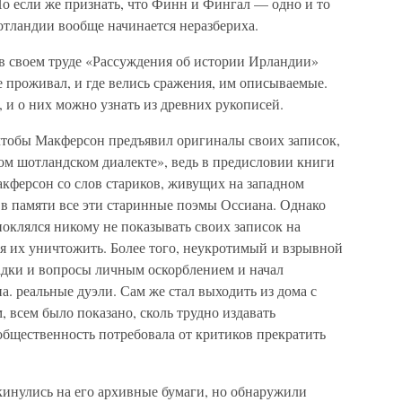
Но если же признать, что Финн и Фингал — одно и то
тландии вообще начинается неразбериха.
 в своем труде «Рассуждения об истории Ирландии»
де проживал, и где велись сражения, им описываемые.
, и о них можно узнать из древних рукописей.
чтобы Макферсон предъявил оригиналы своих записок,
ом шотландском диалекте», ведь в предисловии книги
акферсон со слов стариков, живущих на западном
в памяти все эти старинные поэмы Оссиана. Однако
поклялся никому не показывать своих записок на
тся их уничтожить. Более того, неукротимый и взрывной
падки и вопросы личным оскорблением и начал
. реальные дуэли. Сам же стал выходить из дома с
, всем было показано, сколь трудно издавать
общественность потребовала от критиков прекратить
инулись на его архивные бумаги, но обнаружили