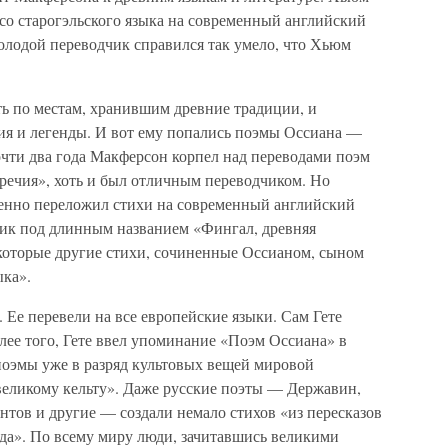
со старогэльского языка на современный английский
лодой переводчик справился так умело, что Хьюм
ть по местам, хранившим древние традиции, и
ия и легенды. И вот ему попались поэмы Оссиана —
очти два года Макферсон корпел над переводами поэм
аречия», хоть и был отличным переводчиком. Но
венно переложил стихи на современный английский
рник под длинным названием «Фингал, древняя
екоторые другие стихи, сочиненные Оссианом, сыном
ыка».
 Ее перевели на все европейские языки. Сам Гете
лее того, Гете ввел упоминание «Поэм Оссиана» в
о поэмы уже в разряд культовых вещей мировой
великому кельту». Даже русские поэты — Державин,
тов и другие — создали немало стихов «из пересказов
рда». По всему миру люди, зачитавшись великими