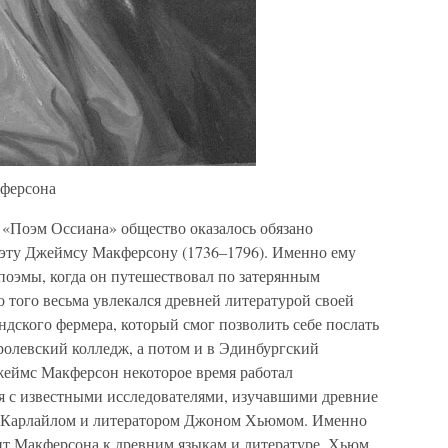
ферсона
 «Поэм Оссиана» общество оказалось обязано
оэту Джеймсу Макферсону (1736–1796). Именно ему
поэмы, когда он путешествовал по затерянным
 того весьма увлекался древней литературой своей
дского фермера, который смог позволить себе послать
ролевский колледж, а потом и в Эдинбургский
жеймс Макферсон некоторое время работал
я с известными исследователями, изучавшими древние
м Карлайлом и литератором Джоном Хьюмом. Именно
ант Макферсона к древним языкам и литературе. Хьюм