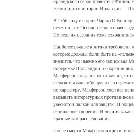
ирландского героя-правителя Финна. 
же лицо, то в истории Ирландии — Шо
В 1766 году историк Чарльз О’Коннер
отметил, что Оссиан не знал и мест, г
Но ведь их названия тоже сохранились
Наиболее рьяные критики требовали, 
которые должны были быть на «гэльск
значится, что именно его записывал М
побережье Шотландии и сохранивших 
Макферсон тогда в ярости заявил, что 
гэльском языке, ибо враги его стремя
по характеру, Макферсон счел все на
вызывать литературных противников на
увесистой палкой для защиты. В общем
гениальные творения. И читательская 
«разные там расследования».
После смерти Макферсона критики нак