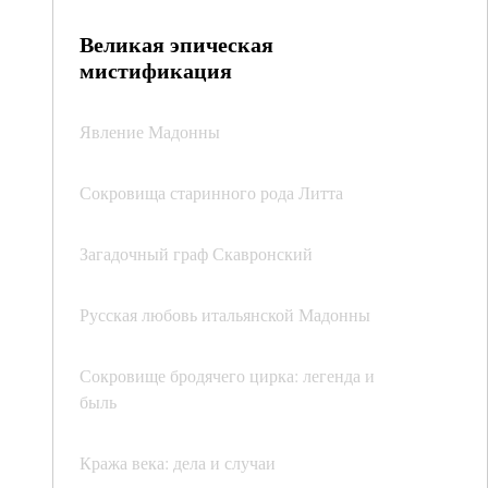
Великая эпическая
мистификация
Явление Мадонны
Сокровища старинного рода Литта
Загадочный граф Скавронский
Русская любовь итальянской Мадонны
Сокровище бродячего цирка: легенда и
быль
Кража века: дела и случаи