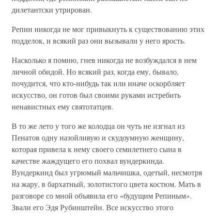
дилетантски утрирован.
Репин никогда не мог привыкнуть к существованию этих
подделок, и всякий раз они вызывали у него ярость.
Насколько я помню, гнев никогда не возбуждался в нем
личной обидой. Но всякий раз, когда ему, бывало,
почудится, что кто-нибудь так или иначе оскорбляет
искусство, он готов был своими руками истребить
ненавистных ему святотатцев.
В то же лето у того же колодца он чуть не изгнал из
Пенатов одну назойливую и скудоумную женщину,
которая привела к нему своего семилетнего сына в
качестве жаждущего его похвал вундеркинда.
Вундеркинд был угрюмый мальчишка, одетый, несмотря
на жару, в бархатный, золотистого цвета костюм. Мать в
разговоре со мной объявила его «будущим Репиным».
Звали его Эдя Рубинштейн. Все искусство этого