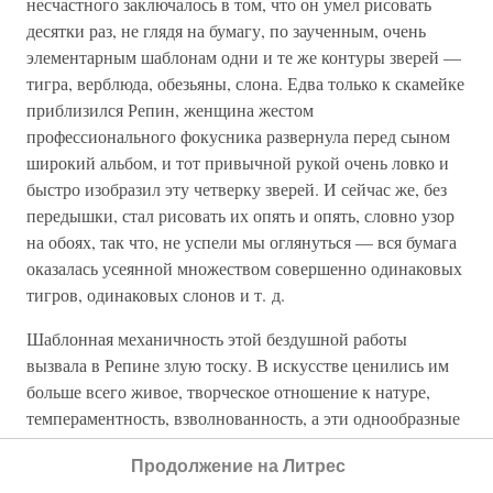
несчастного заключалось в том, что он умел рисовать
десятки раз, не глядя на бумагу, по заученным, очень
элементарным шаблонам одни и те же контуры зверей —
тигра, верблюда, обезьяны, слона. Едва только к скамейке
приблизился Репин, женщина жестом
профессионального фокусника развернула перед сыном
широкий альбом, и тот привычной рукой очень ловко и
быстро изобразил эту четверку зверей. И сейчас же, без
передышки, стал рисовать их опять и опять, словно узор
на обоях, так что, не успели мы оглянуться — вся бумага
оказалась усеянной множеством совершенно одинаковых
тигров, одинаковых слонов и т. д.
Шаблонная механичность этой бездушной работы
вызвала в Репине злую тоску. В искусстве ценились им
больше всего живое, творческое отношение к натуре,
темпераментность, взволнованность, а эти однообразные
изделия вундеркинда-ремесленника казались ему
Продолжение на Литрес
оскорблением искусства. Мать «будущего Репина»