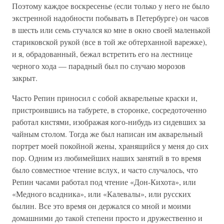
Поэтому каждое воскресенье (если только у него не было
экстренной надобности побывать в Петербурге) он часов
в шесть или семь стучался ко мне в окно своей маленькой
стариковской рукой (все в той же обтерханной варежке),
и я, обрадованный, бежал встретить его на лестнице
черного хода — парадный был по случаю морозов
закрыт.
Часто Репин приносил с собой акварельные краски и,
пристроившись на табурете, в сторонке, сосредоточенно
работал кистями, изображая кого-нибудь из сидевших за
чайным столом. Тогда же был написан им акварельный
портрет моей покойной жены, хранящийся у меня до сих
пор. Одним из любимейших наших занятий в то время
было совместное чтение вслух, и часто случалось, что
Репин часами работал под чтение «Дон-Кихота», или
«Медного всадника», или «Калевалы», или русских
былин. Все это время он держался со мной и моими
домашними до такой степени просто и дружественно и