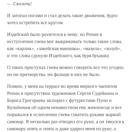
— Сволочь!
И затопал ногами и стал делать такие движения, будто
хотел истребить все кругом.
Издебский было разлетелся к нему, но Репин в
исступлении гнева мог выкрикивать только такие слова,
как «карлик», «лакейская манишка», «мазила», «холуй»,
и эти слова сдунули Издебского, как буря букашку.
О таких приступах гнева можно говорить все что угодно,
но ни притворства, ни фальши в них не было.
Помню, у меня на террасе во время мирного чаепития
Репин в присутствии художников Сергея Судейкина и
Бориса Григорьева заспорил с футуристами Пуни и
Кульбиным об одном ненавистном ему живописце и все
порывался в ослеплении гнева схватить руками жаркий
самовар. Я несколько раз отводил его руки, а он тянулся к
самовару опять и опять и даже ударил меня по руке, а