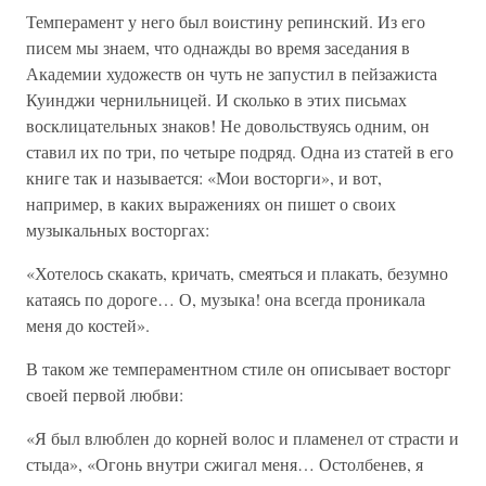
Темперамент у него был воистину репинский. Из его
писем мы знаем, что однажды во время заседания в
Академии художеств он чуть не запустил в пейзажиста
Куинджи чернильницей. И сколько в этих письмах
восклицательных знаков! Не довольствуясь одним, он
ставил их по три, по четыре подряд. Одна из статей в его
книге так и называется: «Мои восторги», и вот,
например, в каких выражениях он пишет о своих
музыкальных восторгах:
«Хотелось скакать, кричать, смеяться и плакать, безумно
катаясь по дороге… О, музыка! она всегда проникала
меня до костей».
В таком же темпераментном стиле он описывает восторг
своей первой любви:
«Я был влюблен до корней волос и пламенел от страсти и
стыда», «Огонь внутри сжигал меня… Остолбенев, я