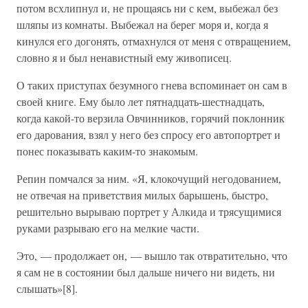
потом всхлипнул и, не прощаясь ни с кем, выбежал без
шляпы из комнаты. Выбежал на берег моря и, когда я
кинулся его догонять, отмахнулся от меня с отвращением,
словно я и был ненавистный ему живописец.
О таких приступах безумного гнева вспоминает он сам в
своей книге. Ему было лет пятнадцать-шестнадцать,
когда какой-то верзила Овчинников, горячий поклонник
его дарования, взял у него без спросу его автопортрет и
понес показывать каким-то знакомым.
Репин помчался за ним. «Я, клокочущий негодованием,
не отвечая на приветствия милых барышень, быстро,
решительно вырываю портрет у Алкида и трясущимися
руками разрываю его на мелкие части.
Это, — продолжает он, — вышло так отвратительно, что
я сам не в состоянии был дальше ничего ни видеть, ни
слышать»[8].