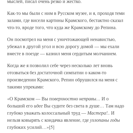
мыслей, писал очень резко и жестко.
Как-то мы были с ним в Русском музее, и я, проходя теми
залами, где висели картины Крамского, бестактно сказал
что-то, вроде того, что куда же Крамскому до Репина.
Он посмотрел на меня с уничтожающей ненавистью,
убежал в другой угол и всю дорогу домой — мы ехали
вместе в поезде — казнил меня сердитым молчанием.
Когда же я позволил себе через несколько лет вновь
отозваться без достаточной симпатии о каком-то
произведении Крамского, Репин обрушился на меня с
такими упреками:
«О Крамском — Вы по
верхностно неправы…
И о
большой его
идее
Вы судите без света в душе… Там надо
глубоко уважать колоссальный труд —
Мастера!..
И
нельзя ковырять с кондачка явление, где
ухлопаны годы
глубоких усилий…»[5]