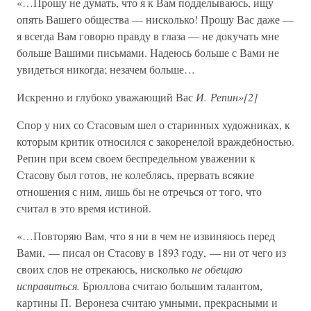
«…Прошу не думать, что я к Вам подделываюсь, ищу
опять Вашего общества — нисколько! Прошу Вас даже —
я всегда Вам говорю правду в глаза — не докучать мне
больше Вашими письмами. Надеюсь больше с Вами не
увидеться никогда; незачем больше…
Искренно и глубоко уважающий Вас
И. Репин»[2]
Спор у них со Стасовым шел о старинных художниках, к
которым критик относился с закоренелой враждебностью.
Репин при всем своем беспредельном уважении к
Стасову был готов, не колеблясь, прервать всякие
отношения с ним, лишь бы не отречься от того, что
считал в это время истиной.
«…Повторяю Вам, что я ни в чем не извиняюсь перед
Вами, — писал он Стасову в 1893 году, — ни от чего из
своих слов не отрекаюсь, нисколько
не обещаю
исправиться.
Брюллова считаю большим талантом,
картины П. Веронеза считаю умными, прекрасными и