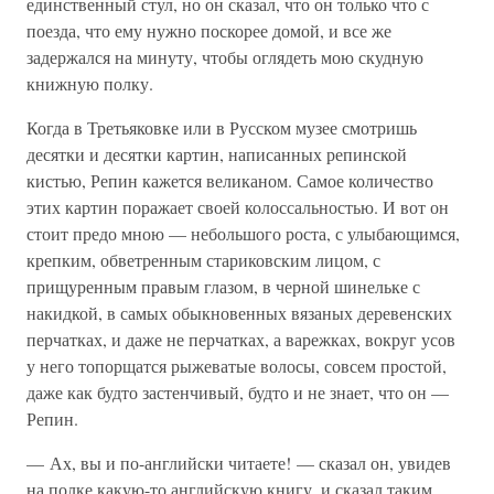
единственный стул, но он сказал, что он только что с
поезда, что ему нужно поскорее домой, и все же
задержался на минуту, чтобы оглядеть мою скудную
книжную полку.
Когда в Третьяковке или в Русском музее смотришь
десятки и десятки картин, написанных репинской
кистью, Репин кажется великаном. Самое количество
этих картин поражает своей колоссальностью. И вот он
стоит предо мною — небольшого роста, с улыбающимся,
крепким, обветренным стариковским лицом, с
прищуренным правым глазом, в черной шинельке с
накидкой, в самых обыкновенных вязаных деревенских
перчатках, и даже не перчатках, а варежках, вокруг усов
у него топорщатся рыжеватые волосы, совсем простой,
даже как будто застенчивый, будто и не знает, что он —
Репин.
— Ах, вы и по-английски читаете! — сказал он, увидев
на полке какую-то английскую книгу, и сказал таким