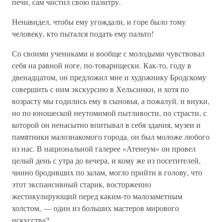
печи, сам чистил свою палитру.
Ненавидел, чтобы ему угождали, и горе было тому
человеку, кто пытался подать ему пальто!
Со своими учениками и вообще с молодыми чувствовал
себя на равной ноге, по-товарищески. Как-то, году в
двенадцатом, он предложил мне и художнику Бродскому
совершить с ним экскурсию в Хельсинки, и хотя по
возрасту мы годились ему в сыновья, а пожалуй, и внуки,
но по юношеской неутомимой пытливости, по страсти, с
которой он ненасытно впитывал в себя здания, музеи и
памятники малознакомого города, он был моложе любого
из нас. В национальной галерее «Атенеум» он провел
целый день с утра до вечера, и кому же из посетителей,
чинно бродивших по залам, могло прийти в голову, что
этот экспансивный старик, восторженно
жестикулирующий перед каким-то малозаметным
холстом, — один из больших мастеров мирового
искусства?