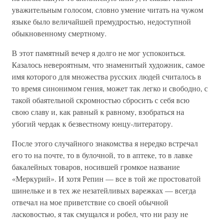
уважительным голосом, словно умение читать на чужом
языке было величайшей премудростью, недоступной
обыкновенному смертному.
В этот памятный вечер я долго не мог успокоиться.
Казалось невероятным, что знаменитый художник, самое
имя которого для множества русских людей считалось в
то время синонимом гения, может так легко и свободно, с
такой обаятельной скромностью сбросить с себя всю
свою славу и, как равный к равному, взобраться на
убогий чердак к безвестному юнцу-литератору.
После этого случайного знакомства я нередко встречал
его то на почте, то в булочной, то в аптеке, то в лавке
бакалейных товаров, носившей громкое название
«Меркурий». И хотя Репин — все в той же простоватой
шинельке и в тех же незатейливых варежках — всегда
отвечал на мое приветствие со своей обычной
ласковостью, я так смущался и робел, что ни разу не