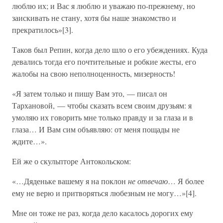
люблю их; и Вас я люблю и уважаю по-прежнему, но
заискивать не стану, хотя бы наше знакомство и
прекратилось»[3].
Таков был Репин, когда дело шло о его убеждениях. Куда
девались тогда его почтительные и робкие жесты, его
жалобы на свою неполноценность, мизерность!
«Я затем только и пишу Вам это, — писал он
Тархановой, — чтобы сказать всем своим друзьям: я
умоляю их говорить мне только правду и за глаза и в
глаза… И Вам сим объявляю: от меня пощады не
ждите…».
Ей же о скульпторе Антокольском:
«…Дяденьке вашему я на поклон
не отвечаю
… Я более
ему не верю и притворяться любезным не могу…»[4].
Мне он тоже не раз, когда дело касалось дорогих ему