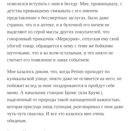
осмелился вступить с ним в беседу. Мне, провинциалу, с
детства привыкшему связывать с его именем
представление о бессмертных заслугах, было даже
странно, что и в аптеке, и в булочной его ничем не
выделяют из серой массы других покупателей, что
говорливый приказчик «Меркурия», отпуская ему свой
убогий товар, обращается к нему с теми же бойкими
шуточками, что и ко всем остальным, и что никто не
считает его появление в лавке событием.
Мне казалось диким, что, когда Репин проходит по
куоккальской улице, никто даже не оглянется на него, не
побежит вслед за ним: поздороваются и пройдут себе
мимо. А начальник станции Бромс (или Брумс),
наделенный от природы такой напыщенной важностью,
которая присуща лишь тупицам, разговаривал с ним даже
чуть-чуть свысока. И все это казалось мне очень
обидным.