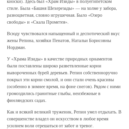
киоски). Здесь был «Храм Изиды» в полуегипетском
стиле. Была «Башня Шехерезады» — на холме у забора,
разноцветная, словно игрушечная. Было «Озеро
свободы» и «Скала Прометея».
Всюду чувствовался напыщенный и деспотический вкус
жены Репина, хозяйки Пенатов, Натальи Борисовны
Нордман.
У «Храма Изиды» в качестве природных орнаментов
были поставлены широко разветвленные корни
вывороченных бурей деревьев. Репин собственноручно
покрыл эти корни смолой, и они стали очень красивы
(особенно в зимнее время, на фоне снегов). Рядом с ними
громоздились гранитные глыбы, неизбежные в
финляндских садах.
Как и всякий великий труженик, Репин умел отдыхать. В
совершенстве владел он искусством в любое время
усилием воли отрешаться от забот и тревог.