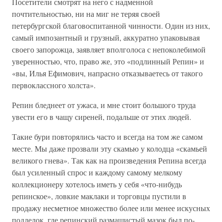
Посетители смотрят на него с надменной
почтительностью, ни на миг не теряя своей
петербургской благовоспитанной чинности. Один из них,
самый импозантный и грузный, аккуратно упаковывая
своего запорожца, заявляет вполголоса с непоколебимой
уверенностью, что, право же, это «подлинный Репин» и
«вы, Илья Ефимович, напрасно отказываетесь от такого
первоклассного холста».
Репин бледнеет от ужаса, и мне стоит большого труда
увести его в чащу сиреней, подальше от этих людей.
Такие бури повторялись часто и всегда на том же самом
месте. Мы даже прозвали эту скамью у колодца «скамьей
великого гнева». Так как на произведения Репина всегда
был усиленный спрос и каждому самому мелкому
коллекционеру хотелось иметь у себя «что-нибудь
репинское», ловкие маклаки и торговцы пустили в
продажу несметное множество более или менее искусных
подделок, где репинский размашистый мазок был по-