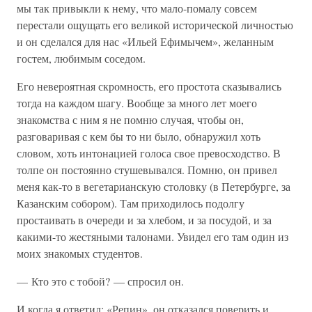
мы так привыкли к нему, что мало-помалу совсем
перестали ощущать его великой исторической личностью
и он сделался для нас «Ильей Ефимычем», желанным
гостем, любимым соседом.
Его невероятная скромность, его простота сказывались
тогда на каждом шагу. Вообще за много лет моего
знакомства с ним я не помню случая, чтобы он,
разговаривая с кем бы то ни было, обнаружил хоть
словом, хоть интонацией голоса свое превосходство. В
толпе он постоянно стушевывался. Помню, он привел
меня как-то в вегетарианскую столовку (в Петербурге, за
Казанским собором). Там приходилось подолгу
простаивать в очереди и за хлебом, и за посудой, и за
какими-то жестяными талонами. Увидел его там один из
моих знакомых студентов.
— Кто это с тобой? — спросил он.
И когда я ответил: «Репин», он отказался поверить и