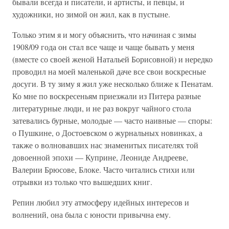
бывали всегда и писатели, и артисты, и певцы, и
художники, но зимой он жил, как в пустыне.
Только этим я и могу объяснить, что начиная с зимы
1908/09 года он стал все чаще и чаще бывать у меня
(вместе со своей женой Натальей Борисовной) и нередко
проводил на моей маленькой даче все свои воскресные
досуги. В ту зиму я жил уже несколько ближе к Пенатам.
Ко мне по воскресеньям приезжали из Питера разные
литературные люди, и не раз вокруг чайного стола
затевались бурные, молодые — часто наивные — споры:
о Пушкине, о Достоевском о журнальных новинках, а
также о волновавших нас знаменитых писателях той
довоенной эпохи — Куприне, Леониде Андрееве,
Валерии Брюсове, Блоке. Часто читались стихи или
отрывки из только что вышедших книг.
Репин любил эту атмосферу идейных интересов и
волнений, она была с юности привычна ему.