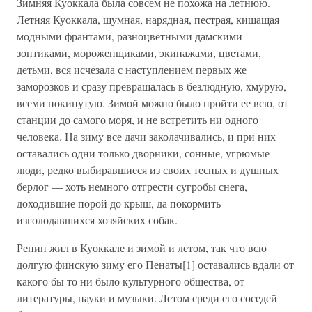
Зимняя Куоккала была совсем не похожа на летнюю.
Летняя Куоккала, шумная, нарядная, пестрая, кишащая
модными франтами, разноцветными дамскими
зонтиками, мороженщиками, экипажами, цветами,
детьми, вся исчезала с наступлением первых же
заморозков и сразу превращалась в безлюдную, хмурую,
всеми покинутую. Зимой можно было пройти ее всю, от
станции до самого моря, и не встретить ни одного
человека. На зиму все дачи заколачивались, и при них
оставались одни только дворники, сонные, угрюмые
люди, редко выбиравшиеся из своих тесных и душных
берлог — хоть немного отгрести сугробы снега,
доходившие порой до крыш, да покормить
изголодавшихся хозяйских собак.
Репин жил в Куоккале и зимой и летом, так что всю
долгую финскую зиму его Пенаты[1] оставались вдали от
какого бы то ни было культурного общества, от
литературы, науки и музыки. Летом среди его соседей