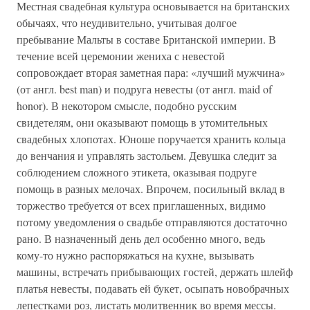
Местная свадебная культура основывается на британских
обычаях, что неудивительно, учитывая долгое
пребывание Мальты в составе Британской империи. В
течение всей церемонии жениха с невестой
сопровождает вторая заметная пара: «лучший мужчина»
(от англ. best man) и подруга невесты (от англ. maid of
honor). В некотором смысле, подобно русским
свидетелям, они оказывают помощь в утомительных
свадебных хлопотах. Юноше поручается хранить кольца
до венчания и управлять застольем. Девушка следит за
соблюдением сложного этикета, оказывая подруге
помощь в разных мелочах. Впрочем, посильный вклад в
торжество требуется от всех приглашенных, видимо
потому уведомления о свадьбе отправляются достаточно
рано. В назначенный день дел особенно много, ведь
кому-то нужно распоряжаться на кухне, вызывать
машины, встречать прибывающих гостей, держать шлейф
платья невесты, подавать ей букет, осыпать новобрачных
лепестками роз, листать молитвенник во время мессы.