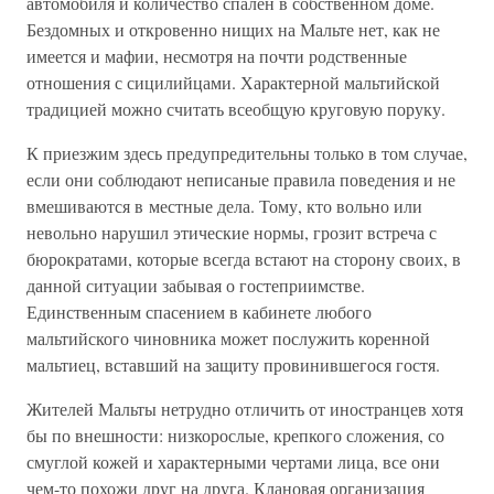
автомобиля и количество спален в собственном доме.
Бездомных и откровенно нищих на Мальте нет, как не
имеется и мафии, несмотря на почти родственные
отношения с сицилийцами. Характерной мальтийской
традицией можно считать всеобщую круговую поруку.
К приезжим здесь предупредительны только в том случае,
если они соблюдают неписаные правила поведения и не
вмешиваются в местные дела. Тому, кто вольно или
невольно нарушил этические нормы, грозит встреча с
бюрократами, которые всегда встают на сторону своих, в
данной ситуации забывая о гостеприимстве.
Единственным спасением в кабинете любого
мальтийского чиновника может послужить коренной
мальтиец, вставший на защиту провинившегося гостя.
Жителей Мальты нетрудно отличить от иностранцев хотя
бы по внешности: низкорослые, крепкого сложения, со
смуглой кожей и характерными чертами лица, все они
чем-то похожи друг на друга. Клановая организация