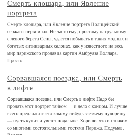
Смерть клошара, или Явление
портрета
Смерть клошара, или Явление портрета Полицейский
сержант нервничал. Не часто ему, простому патрульному
с левого берега Сены, удается побывать в таких модных и
богатых антикварных салонах, как у известного на весь
мир парижского продавца картин Амбруаза Воллара.
Просто
Сорвавшаяся поездка, или Смерть
в лифте
Сорвавшаяся поездка, или Смерть в лифте Надо бы
продать этот портрет тайком — и дело с концом. И лучше
всего предложить его какому-нибудь заезжему нуворишу
— пусть купит и увезет подальше. Хорошо, что он знаком
со многими состоятельными гостями Парижа. Подумав,
Воллар