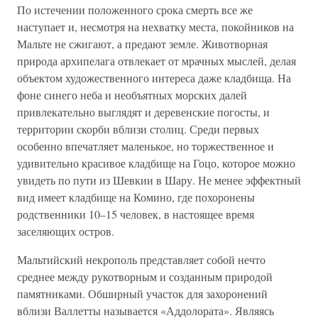
По истечении положенного срока смерть все же
наступает и, несмотря на нехватку места, покойников на
Мальте не сжигают, а предают земле. Животворная
природа архипелага отвлекает от мрачных мыслей, делая
объектом художественного интереса даже кладбища. На
фоне синего неба и необъятных морских далей
привлекательно выглядят и деревенские погосты, и
территории скорби вблизи столиц. Среди первых
особенно впечатляет маленькое, но торжественное и
удивительно красивое кладбище на Гоцо, которое можно
увидеть по пути из Шевкии в Шару. Не менее эффектный
вид имеет кладбище на Комино, где похоронены
родственники 10–15 человек, в настоящее время
заселяющих остров.
Мальтийский некрополь представляет собой нечто
среднее между рукотворным и созданным природой
памятниками. Обширный участок для захоронений
вблизи Валлетты называется «Аддолората». Являясь