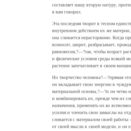
составляет нашу вторую натуру, прот
я вам говорил.
Эта последняя творит в тесном единст
внутренним действием их же материи, 
она сливается нерасторжимо. Когда пр
возносит, ширит, разбрасывает, прово
равновесия,?—?так, чтобы возраст раст
и физические условия среды всякий ми
растение запечатлевает в своем внеш
Но творчество человека?—?прямая это
он вкладывает свою энергию в чуждую
материальной основы,?—?и он четко их
и комбинировать их, прежде чем их со
назначения, применять их ко всевозмо
усилия и членить свои замыслы на от
сливается с материалом своей работы: 
от своей мысли к своей модели, и он