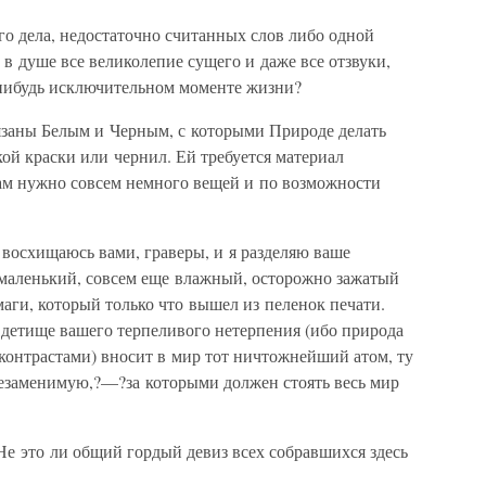
его дела, недостаточно считанных слов либо одной
 в душе все великолепие сущего и даже все отзвуки,
?нибудь исключительном моменте жизни?
вязаны Белым и Черным, с которыми Природе делать
кой краски или чернил. Ей требуется материал
м нужно совсем немного вещей и по возможности
 восхищаюсь вами, граверы, и я разделяю ваше
у маленький, совсем еще влажный, осторожно зажатый
аги, который только что вышел из пеленок печати.
 детище вашего терпеливого нетерпения (ибо природа
контрастами) вносит в мир тот ничтожнейший атом, ту
езаменимую,?—?за которыми должен стоять весь мир
и. Не это ли общий гордый девиз всех собравшихся здесь