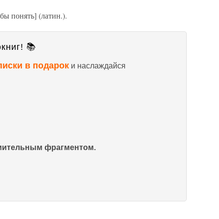
ы понять] (латин.).
книг! 📚
писки в подарок
и наслаждайся
омительным фрагментом.