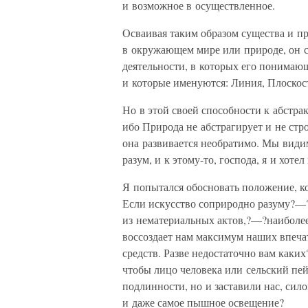
и возможное в осуществленное.
Осваивая таким образом существа и п
в окружающем мире или природе, он с
деятельности, в которых его понимаю
и которые именуются: Линия, Плоскост
Но в этой своей способности к абстра
ибо Природа не абстрагирует и не стро
она развивается необратимо. Мы види
разум, и к этому-то, господа, я и хотел
Я попытался обосновать положение, ко
Если искусство соприродно разуму?—?
из нематериальных актов,?—?наиболее
воссоздает нам максимум наших впеч
средств. Разве недостаточно вам каки
чтобы лицо человека или сельский пей
подлинности, но и заставили нас, си
и даже самое пышное освещение?