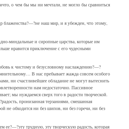
что, о чем бы мы ни мечтали, не могло бы сравниться
мир блаженства?—?не наш мир, и я убежден, что этому,
дно-миндальные и сиропные царства, которые им
ольше нравится приключение с его чудесными
 любовь к чистому и безусловному наслаждению?—?
омнительному… В нас пребывает жажда совсем особого
вами, ни счастливейшее обладание не могут вытеснить
овлетворенности нам недостаточно. Пассивное
ивает; мы нуждаемся сверх того в радости творческой.
?радость, пронизанная терзаниями, смешанная
ой не обходится ни без шипов, ни без горечи, ни без
аем ее?—?эту трудную, эту творческую радость, которая