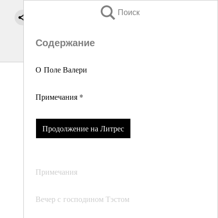
Поиск
Содержание
О Поле Валери
Примечания *
Продолжение на Литрес
Примечания
Вечер с господином Тэстом