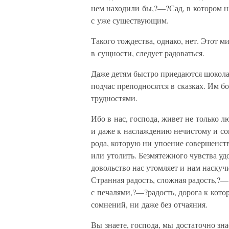
нем находили бы,?—?Сад, в котором ни
с уже существующим.
Такого тождества, однако, нет. Этот 
в сущности, следует радоваться.
Даже детям быстро приедаются шокола
подчас преподносятся в сказках. Им б
трудностями.
Ибо в нас, господа, живет не только
и даже к наслаждению нечистому и с
рода, которую ни упоение совершенст
или утолить. Безмятежного чувства уд
довольство нас утомляет и нам наскуч
Странная радость, сложная радость,?—
с печалями,?—?радость, дорога к котор
сомнений, ни даже без отчаяния.
Вы знаете, господа, мы достаточно зн