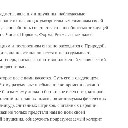
редметы, явления и пружины, наблюдаемые
водит их наконец к умозрительным символам своей
щая способность сочетается со способностью зиждущей
ь, Число, Порядок, Форма, Ритм… и так далее.
кциям и построениям он явно расходится с Природой,
ит; она не останавливается и не раздумывает;
м теперь, насколько противоположен ей человеческий
 подвести вас.
торое нас с вами касается. Суть его в следующем.
тому разуму, чье пребывание во времени соткано
 близким ему должно быть такое искусство, которое
атлений или наших помыслов минимумом физических
х?нибудь считанных штрихов, считанных царапин,
заж не только предстали нам во всей своей
лой внушения, обнаружить подразумеваемый колорит