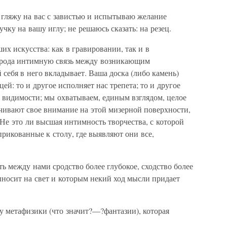
 гляжу на вас с завистью и испытываю желание
чку на вашу иглу; не решаюсь сказать: на резец.
их искусства: как в гравировании, так и в
о рода интимную связь между возникающим
себя в него вкладывает. Ваша доска (либо камень)
ей: то и другое исполняет нас трепета; то и другое
й видимости; мы охватываем, единым взглядом, целое
точивают свое внимание на этой мизерной поверхности,
Не это ли высшая интимность творчества, с которой
прикованные к столу, где выявляют они все,
ть между нами сродство более глубокое, сходство более
ыносит на свет и которым некий ход мысли придает
у метафизики (что значит?—?фантазии), которая