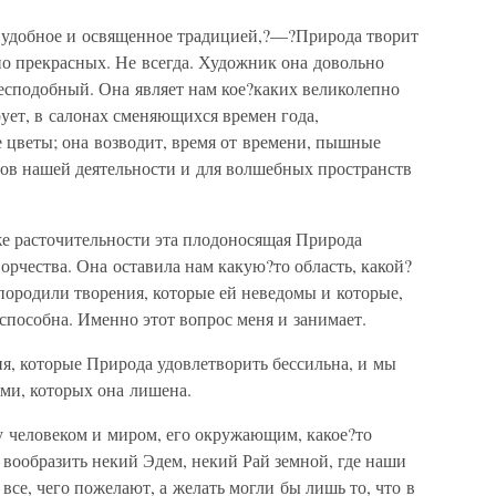
 удобное и освященное традицией,?—?Природа творит
 прекрасных. Не всегда. Художник она довольно
сподобный. Она являет нам кое?каких великолепно
ет, в салонах сменяющихся времен года,
 цветы; она возводит, время от времени, пышные
ров нашей деятельности и для волшебных пространств
же расточительности эта плодоносящая Природа
орчества. Она оставила нам какую?то область, какой?
 породили творения, которые ей неведомы и которые,
способна. Именно этот вопрос меня и занимает.
, которые Природа удовлетворить бессильна, и мы
ми, которых она лишена.
 человеком и миром, его окружающим, какое?то
вообразить некий Эдем, некий Рай земной, где наши
все, чего пожелают, а желать могли бы лишь то, что в