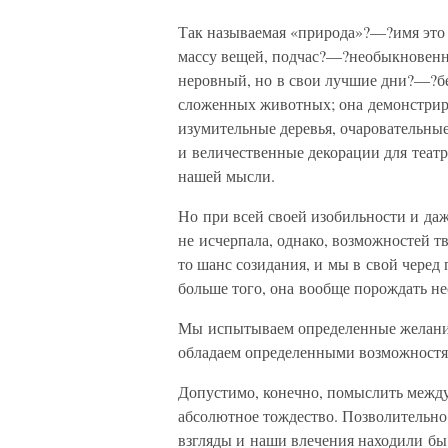
Так называемая «природа»?—?имя это
массу вещей, подчас?—?необыкновенно
неровный, но в свои лучшие дни?—?бе
сложенных животных; она демонстриру
изумительные деревья, очаровательные
и величественные декорации для теат
нашей мысли.
Но при всей своей изобильности и да
не исчерпала, однако, возможностей тв
то шанс созидания, и мы в свой черед
больше того, она вообще порождать не
Мы испытываем определенные желания
обладаем определенными возможностя
Допустимо, конечно, помыслить между
абсолютное тождество. Позволительно 
взгляды и наши влечения находили бы 