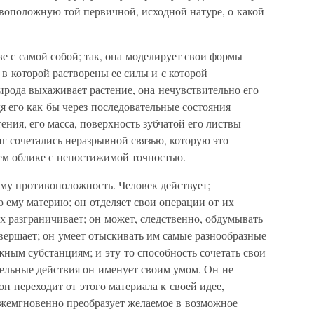
ивоположную той первичной, исходной натуре, о какой
ве с самой собой; так, она моделирует свои формы
в которой растворены ее силы и с которой
ирода выхаживает растение, она нечувствительно его
дя его как бы через последовательные состояния
ения, его масса, поверхность зубчатой его листвы
г сочетались неразрывной связью, которую это
нем облике с непостижимой точностью.
му противоположность. Человек действует;
 ему материю; он отделяет свои операции от их
 разграничивает; он может, следственно, обдумывать
вершает; он умеет отыскивать им самые разнообразные
жным субстанциям; и эту-то способность сочетать свои
дельные действия он именует своим умом. Он не
он переходит от этого материала к своей идее,
 ежемгновенно преобразует желаемое в возможное