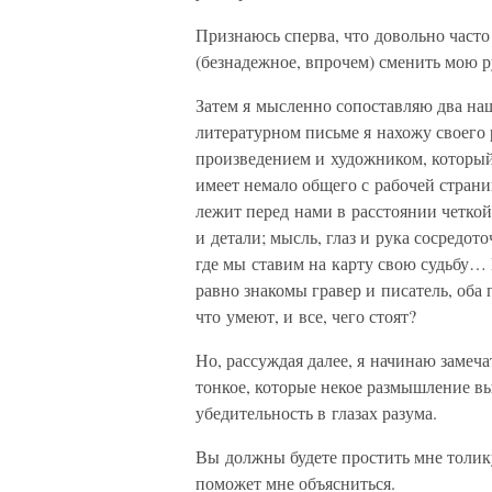
Признаюсь сперва, что довольно часто
(безнадежное, впрочем) сменить мою ру
Затем я мысленно сопоставляю два наш
литературном письме я нахожу своег
произведением и художником, который 
имеет немало общего с рабочей страниц
лежит перед нами в расстоянии четко
и детали; мысль, глаз и рука сосредо
где мы ставим на карту свою судьбу… 
равно знакомы гравер и писатель, оба 
что умеют, и все, чего стоят?
Но, рассуждая далее, я начинаю замеча
тонкое, которые некое размышление в
убедительность в глазах разума.
Вы должны будете простить мне толик
поможет мне объясниться.