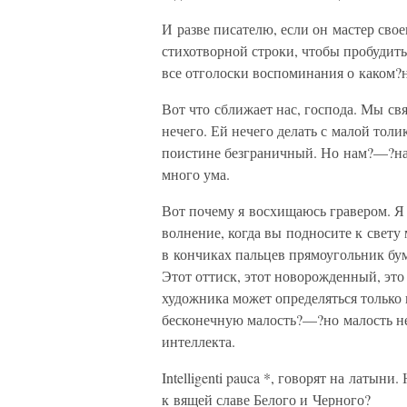
И разве писателю, если он мастер сво
стихотворной строки, чтобы пробудить
все отголоски воспоминания о каком
Вот что сближает нас, господа. Мы с
нечего. Ей нечего делать с малой толи
поистине безграничный. Но нам?—?на
много ума.
Вот почему я восхищаюсь гравером. Я
волнение, когда вы подносите к свет
в кончиках пальцев прямоугольник бум
Этот оттиск, этот новорожденный, это
художника может определяться только 
бесконечную малость?—?но малость н
интеллекта.
Intelligenti pauca *, говорят на латын
к вящей славе Белого и Черного?