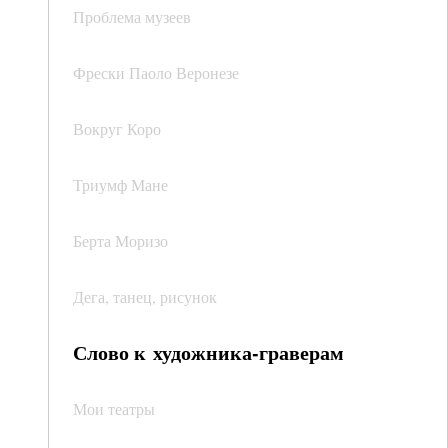
Проблема музеев
Фрески Паоло Веронезе
Вокруг Коро
Триумф Мане
Берта Моризо
Дега, танец, рисунок
Слово к художника-граверам
Мои театры