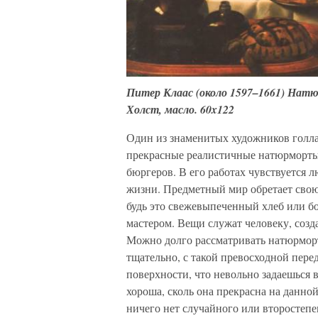
Питер Клаас (около 1597–1661) Нат
Холст, масло. 60x122
Один из знаменитых художников голл
прекрасные реалистичные натюрморты,
бюргеров. В его работах чувствуется
жизни. Предметный мир обретает сво
будь это свежевыпеченный хлеб или б
мастером. Вещи служат человеку, созд
Можно долго рассматривать натюрморт
тщательно, с такой превосходной пере
поверхности, что невольно задаешься в
хороша, сколь она прекрасна на данной
ничего нет случайного или второстеп