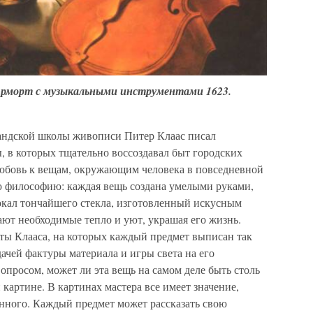
юрморт с музыкальными инструментами 1623.
андской школы живописи Питер Клаас писал
 в которых тщательно воссоздавал быт городских
 любовь к вещам, окружающим человека в повседневной
ю философию: каждая вещь создана умелыми руками,
окал тончайшего стекла, изготовленный искусным
ают необходимые тепло и уют, украшая его жизнь.
ы Клааса, на которых каждый предмет выписан так
дачей фактуры материала и игры света на его
опросом, может ли эта вещь на самом деле быть столь
 картине. В картинах мастера все имеет значение,
енного. Каждый предмет может рассказать свою