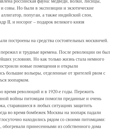
авлена российская фауна: медведи, волки, лисицы,
 и совы. Но были в экспозиции и экзотические
, аллигатор, попугаи, а также индийский слон,
др II, и носорог – подарок великого князя
ыли построены на средства состоятельных москвичей.
к пережил и трудные времена. После революции он был
йших условиях. Но как только жизнь стала немного
 построили новые помещения и открыли
ь большие вольеры, отделенные от зрителей рвом с
ься зоопарком.
 во время революций и в 1920-е годы. Пережить
нной войны питомцам помогли преданные и очень
ка, старавшиеся в любых ситуациях защитить
огда во время бомбежек Москвы на зоопарк падали
глосуточно находились рядом со своими питомцами:
а, обогревали принесенными из собственного дома