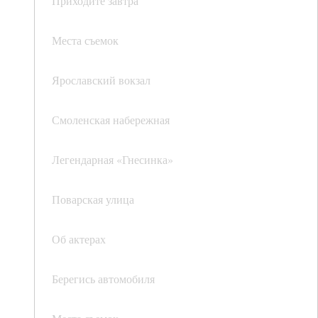
Приходите завтра
Места съемок
Ярославский вокзал
Смоленская набережная
Легендарная «Гнесинка»
Поварская улица
Об актерах
Берегись автомобиля