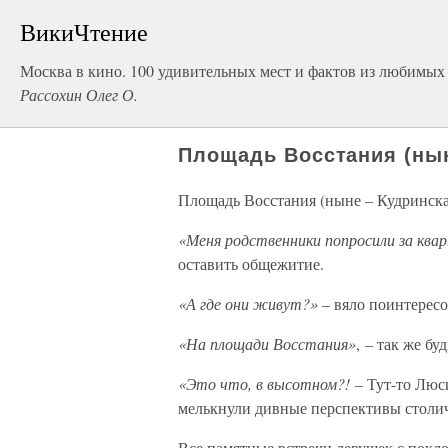
ВикиЧтение
Москва в кино. 100 удивительных мест и фактов из любимых
Рассохин Олег О.
Площадь Восстания (нын
Площадь Восстания (ныне – Кудринска
«Меня родственники попросили за кв
оставить общежитие.
«А где они живут?»
– вяло поинтересо
«На площади Восстания»
, – так же б
«Это что, в высотном?!
– Тут-то Люс
мелькнули дивные перспективы столич
Все памятные встречи девушек с покл