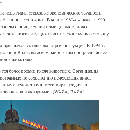
ии
ий испытывал серьезные экономические трудности,
 были не в состоянии. В конце 1980-х – начале 1990
 властям о немедленной помощи выступила с
. После этого ситуация изменилась в лучшую сторону.
опарка началась глобальная реконструкция. В 1994 г.
итории в Волоколамском районе, там построено более
 видов животных.
ится более восьми тысяч животных. Организация
программах по сохранению исчезающих видов
анными ведомствами всего мира, входит во
и зоопарков и аквариумов (WAZA, EAZA).