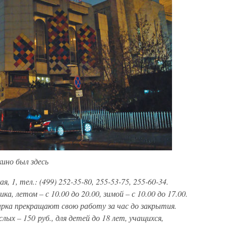
ино был здесь
я, 1, тел.: (499) 252-35-80, 255-53-75, 255-60-34.
, летом – с 10.00 до 20.00, зимой – с 10.00 до 17.00.
арка прекращают свою работу за час до закрытия.
ых – 150 руб., для детей до 18 лет, учащихся,