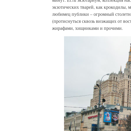
экзотических тварей, как крокодилы,
любимец публики – огромный столетни
(протиснуться сквозь визжащих от вост
жирафами, хищниками и прочими.