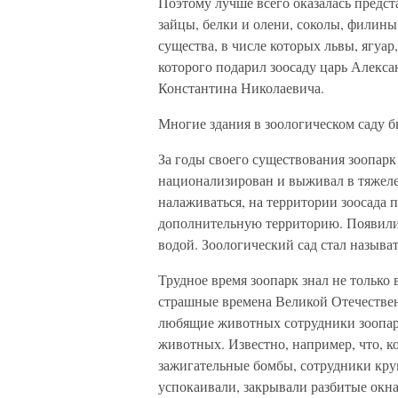
Поэтому лучше всего оказалась предст
зайцы, белки и олени, соколы, филины
существа, в числе которых львы, ягуар
которого подарил зоосаду царь Алексан
Константина Николаевича.
Многие здания в зоологическом саду б
За годы своего существования зоопар
национализирован и выживал в тяжеле
налаживаться, на территории зоосада
дополнительную территорию. Появилис
водой. Зоологический сад стал называт
Трудное время зоопарк знал не только
страшные времена Великой Отечестве
любящие животных сотрудники зоопар
животных. Известно, например, что, к
зажигательные бомбы, сотрудники кру
успокаивали, закрывали разбитые окн