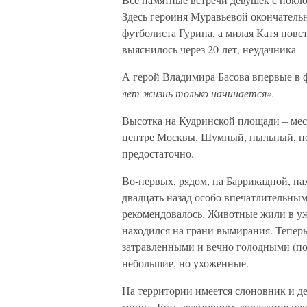
Здесь героиня Муравьевой окончательн
футболиста Гурина, а милая Катя повст
выяснилось через 20 лет, неудачника 
А герой Владимира Басова впервые в 
лет жизнь только начинается».
Высотка на Кудринской площади – мест
центре Москвы. Шумный, пыльный, но
предостаточно.
Во-первых, рядом, на Баррикадной, н
двадцать назад особо впечатлительным 
рекомендовалось. Животные жили в уж
находился на грани вымирания. Теперь
затравленными и вечно голодными (пок
небольшие, но ухоженные.
На территории имеется слоновник и де
минут. Есть экзотариум, коллекция на