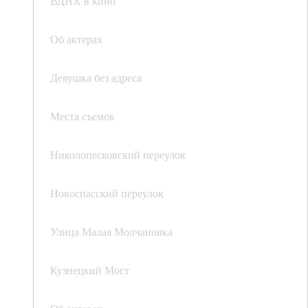
ВДНХ в кино
Об актерах
Девушка без адреса
Места съемок
Николопесковский переулок
Новоспасский переулок
Улица Малая Молчановка
Кузнецкий Мост