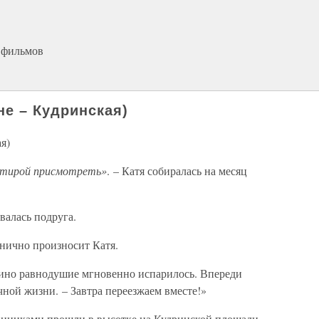
 фильмов
е – Кудринская)
я)
артирой присмотреть»
. – Катя собиралась на месяц
валась подруга.
уднично произносит Катя.
ино равнодушие мгновенно испарилось. Впереди
ной жизни. – Завтра переезжаем вместе!»
онниками прошли в высотке на Кудринской площади.