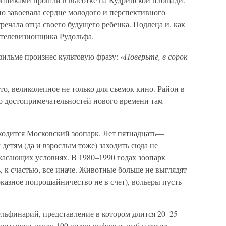
о завоевала сердце молодого и перспективного
речала отца своего будущего ребенка. Подлеца и, как
– телевизионщика Рудольфа.
фильме произнес культовую фразу:
«Поверьте, в сорок
о, великолепное не только для съемок кино. Район в
 достопримечательностей нового времени там
аходится Московский зоопарк. Лет пятнадцать—
детям (да и взрослым тоже) заходить сюда не
асающих условиях. В 1980–1990 годах зоопарк
, к счастью, все иначе. Животные больше не выглядят
азное попрошайничество не в счет), вольеры пусть
льфинарий, представление в котором длится 20–25
считывает около 100 видов рифовых рыб и таких