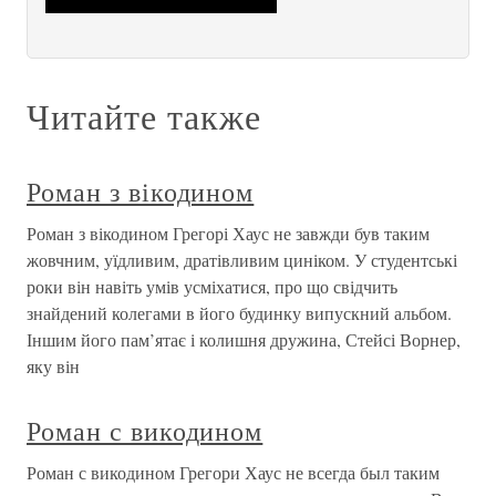
Читайте также
Роман з вікодином
Роман з вікодином Грегорі Хаус не завжди був таким
жовчним, уїдливим, дратівливим циніком. У студентські
роки він навіть умів усміхатися, про що свідчить
знайдений колегами в його будинку випускний альбом.
Іншим його пам’ятає і колишня дружина, Стейсі Ворнер,
яку він
Роман с викодином
Роман с викодином Грегори Хаус не всегда был таким