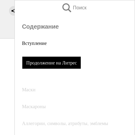
Поиск
Содержание
Вступление
Продолжение на Литрес
Маски
Маскароны
Аллегории, символы, атрибуты, эмблемы