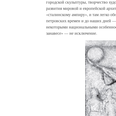
городской скульптуры, творчество худ
развития мировой и европейской архи
«сталинскому ампиру», и там легко об
петровских времен и до наших дней —
некоторыми национальными особенност
занавесе» — не исключение.