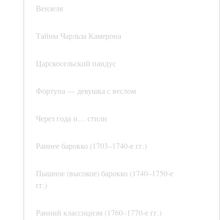
Вензеля
Тайны Чарльза Камерона
Царскосельский пандус
Фортуна — девушка с веслом
Через года и… стили
Раннее барокко (1703–1740-е гг.)
Пышное (высокое) барокко (1740–1750-е
гг.)
Ранний классицизм (1760–1770-е гг.)