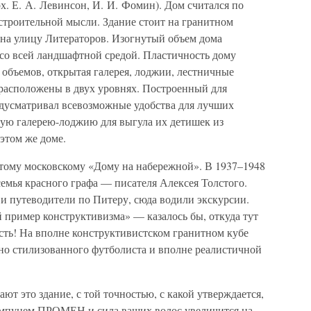
арх. Е. А. Левинсон, И. И. Фомин). Дом считался по
строительной мысли. Здание стоит на гранитном
 на улицу Литераторов. Изогнутый объем дома
, со всей ландшафтной средой. Пластичность дому
объемов, открытая галерея, лоджии, лестничные
 расположены в двух уровнях. Построенный для
едусматривал всевозможные удобства для лучших
ую галерею-лоджию для выгула их детишек из
 этом же доме.
тому московскому «Дому на набережной». В 1937–1948
семья красного графа — писателя Алексея Толстого.
и путеводители по Питеру, сюда водили экскурсии.
 пример конструктивизма» — казалось бы, откуда тут
есть! На вполне конструктивистском гранитном кубе
о стилизованного футболиста и вполне реалистичной
ают это здание, с той точностью, с какой утверждается,
шампунем ПРОМЕН и сила ваших волос увеличится на