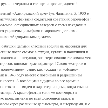
 рукой начертаны и солнце, и прочие радости!
ваемый «Адмиральский дом» (ул. Чапыгина, 5; 1930-е
разгулялась фантазия создателей советских барельефов!
бъемов, объединенных галереей с тремя въездами в
ого украшены рельефами и хорошими деталями,
ывают «Адмиральским домом».
 бабушки целыми классами водили на массовки для
ренные после съемок в студии, кутаясь в пальтишки и
е шапочки — петушки, заинтересованно толковали меж
тросов, виноват, краснофлотцев! Слово «матрос» в
тарорежимное», равно как «солдат» и «офицер»,
ык в 1943 году вместе с погонами и разрешением
кресты. А вот боцман с дудкой во все времена
но изваян — виден и характер, и время, когда сзывал
оманды. А краснофлотцы (они же военморы) и
ко представлены во всей довоенной красе: и
гом через различные дальномеры, и с торпедами, и с