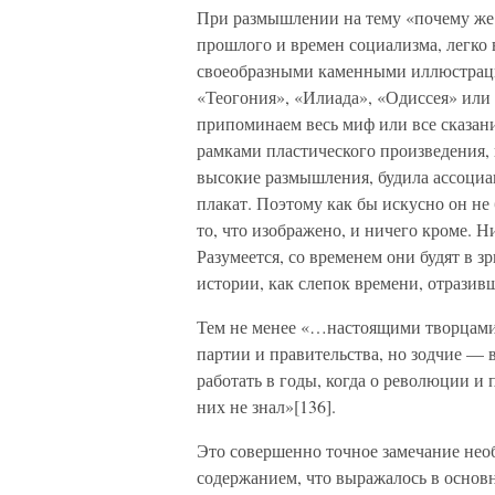
При размышлении на тему «почему же
прошлого и времен социализма, легко
своеобразными каменными иллюстраци
«Теогония», «Илиада», «Одиссея» или 
припоминаем весь миф или все сказани
рамками пластического произведения, в
высокие размышления, будила ассоциац
плакат. Поэтому как бы искусно он не
то, что изображено, и ничего кроме. Н
Разумеется, со временем они будят в з
истории, как слепок времени, отразивш
Тем не менее «…настоящими творцами 
партии и правительства, но зодчие —
работать в годы, когда о революции и
них не знал»[136].
Это совершенно точное замечание нео
содержанием, что выражалось в основ