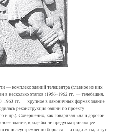
ти — комплекс зданий телецентра (главное из них
ен в несколько этапов (1956–1962 гг. — телебашня,
60–1963 гг. — крупное в лаконичных формах здание
водилась реконструкция башни по проекту
го и др.). Совершенно, как говаривал «наш дорогой
ное» здание, вроде бы не предусматривающее
енсек целеустремленно боролся — а поди ж ты, и тут