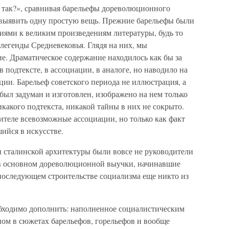
 так?», сравнивая барельефы дореволюционного
 выявить одну простую вещь. Прежние барельефы были
ями к великим произведениям литературы, будь то
легенды Средневековья. Глядя на них, мы
е. Драматическое содержание находилось как бы за
 подтексте, в ассоциации, в аналоге, но наводило на
ии. Барельеф советского периода не иллюстрация, а
 был задуман и изготовлен, изображено на нем только
икакого подтекста, никакой тайны в них не сокрыто.
рителе всевозможные ассоциации, но только как факт
ийся в искусстве.
сталинской архитектуры были вовсе не руководители
 в основном дореволюционной выучки, начинавшие
 последующем строительстве социализма еще никто из
бходимо дополнить: наполненное социалистическим
ном в сюжетах барельефов, горельефов и вообще