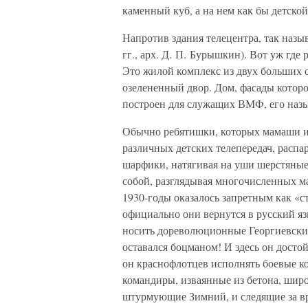
каменный куб, а на нем как бы детской
Напротив здания телецентра, так назы
гг., арх. Д. П. Бурышкин). Вот уж где 
Это жилой комплекс из двух больших о
озелененный двор. Дом, фасады котор
построен для служащих ВМФ, его наз
Обычно ребятишки, которых мамаши и
различных детских телепередач, распа
шарфики, натягивая на уши шерстяны
собой, разглядывая многочисленных ма
1930-годы оказалось запретным как «с
официально они вернутся в русский яз
носить дореволюционные Георгиевские 
оставался боцманом! И здесь он достой
он краснофлотцев исполнять боевые к
командиры, изваянные из бетона, широ
штурмующие Зимний, и следящие за вра