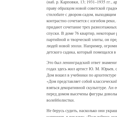
(наб. р. Карповки, 13; 1931–1935 гг., 
праву образцом новой советской градо
стилобате с двором-садом, выходящим
контрастно сочетается с изгибом реки
придают сочетание трех разноэтажных 
спуски. В доме 76 квартир, некоторые
партийной и творческой элиты, он пр
людей новой эпохи. Например, огромн
детского садика, который помещался в
Это был ленинградский ответ знамени
годах здесь жил артист Ю. М. Юрьев, 
Дом вошел в учебники по архитектуре 
«Дом представляет собой классический
взяться декоративной скульптуре. Ан 
перед домом высечены фигуры довольн
волейболистки.
Не берусь судить, насколько они украш
например, в рекламе: «Пользуйтесь 