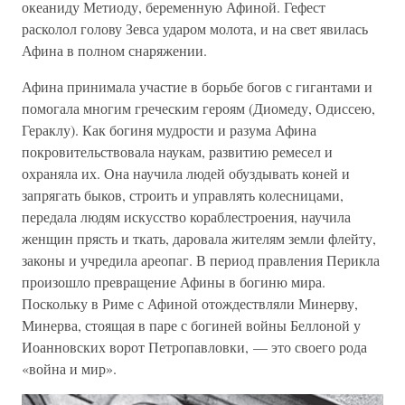
океаниду Метиоду, беременную Афиной. Гефест
расколол голову Зевса ударом молота, и на свет явилась
Афина в полном снаряжении.
Афина принимала участие в борьбе богов с гигантами и
помогала многим греческим героям (Диомеду, Одиссею,
Гераклу). Как богиня мудрости и разума Афина
покровительствовала наукам, развитию ремесел и
охраняла их. Она научила людей обуздывать коней и
запрягать быков, строить и управлять колесницами,
передала людям искусство кораблестроения, научила
женщин прясть и ткать, даровала жителям земли флейту,
законы и учредила ареопаг. В период правления Перикла
произошло превращение Афины в богиню мира.
Поскольку в Риме с Афиной отождествляли Минерву,
Минерва, стоящая в паре с богиней войны Беллоной у
Иоанновских ворот Петропавловки, — это своего рода
«война и мир».