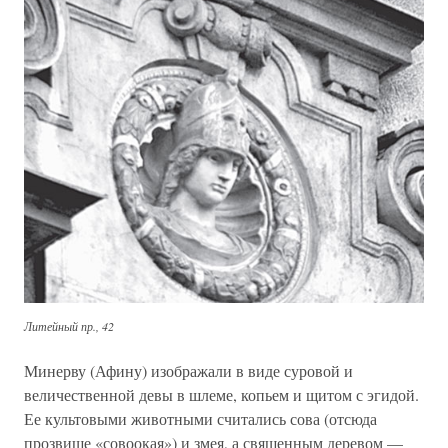
Литейный пр., 42
Минерву (Афину) изображали в виде суровой и
величественной девы в шлеме, копьем и щитом с эгидой.
Ее культовыми животными считались сова (отсюда
прозвище «совоокая») и змея, а священным деревом —