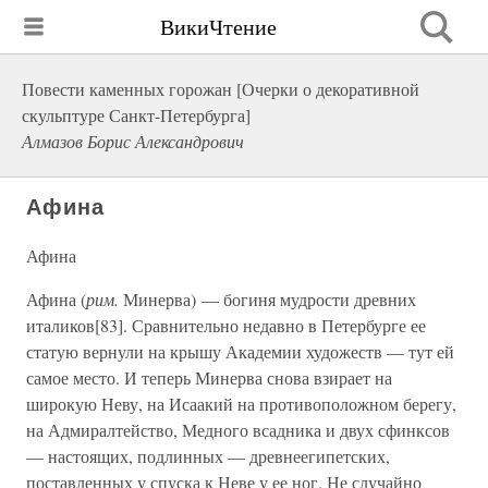
ВикиЧтение
Повести каменных горожан [Очерки о декоративной
скульптуре Санкт-Петербурга]
Алмазов Борис Александрович
Афина
Афина
Афина (
рим.
Минерва) — богиня мудрости древних
италиков[83]. Сравнительно недавно в Петербурге ее
статую вернули на крышу Академии художеств — тут ей
самое место. И теперь Минерва снова взирает на
широкую Неву, на Исаакий на противоположном берегу,
на Адмиралтейство, Медного всадника и двух сфинксов
— настоящих, подлинных — древнеегипетских,
поставленных у спуска к Неве у ее ног. Не случайно