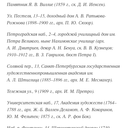
Памятник Я. В. Виллие (1859 г., ск. Д. И. Иенсен).
Ул. Пестеля, 13–15, доходный дом А. В. Ратькова-
Рожнова (1898–1900 гг., арх. П. Ю. Сюзор).
Петроградская наб., 2–4, городской училищный дом им.
Петра Великого, ныне Нахимовские училище (арх.
А. И. Дмитриев, декор А. Н. Бенуа, ск. В. В. Кузнецов;
1910–1912 гг., В. З. Гаврилов, бюст Петра I).
Соляной пер., 13, Санкт-Петербургская государственная
художественнопромышленная академия им.
А. Л. Штиглица (1885–1896 гг., арх. М. Е. Месмахер).
Тележная ул., 9 (1909 г., арх. И. М. Претро).
Университетская наб., 17, Академия художеств (1764–
1788 гг., арх. Ж.-Б. Валлен-Деламот, А. Ф. Кокоринов,
Ю. М. Фельтен; 1875 г., ск. А. Р. фон Бок).
Наб. р. Фонтанки, 34, Шереметевский дворец (1730–