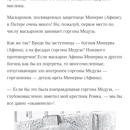
маслина.
Маскаронов, посвященных защитнице Минерве (Афине),
в Питере очень много! Но, пожалуй, первое место по
числу маскаронов занимает горгона Медуза.
Как же так? Вроде бы заступница — богиня Минерва
(Афина), а на фасадах горгона Медуза? Никакого
противоречия! Если маскарон Афины-Минервы и других
богинь как бы их портреты, то многочисленные,
отпугивающие зло апотропеи горгоны Медузы —
горгонионы — деталь щита Минервы (Афины).
— Если бы это была взаправдошная горгона Медуза, —
глубокомысленно заметил мой крестник Ромка, — мы бы
все давно «окаменели»!