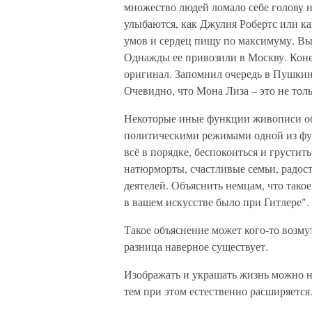
множество людей ломало себе голову н
улыбаются, как Джулия Робертс или ка
умов и сердец пищу по максимуму. Выр
Однажды ее привозили в Москву. Конеч
оригинал. Запомнил очередь в Пушкинс
Очевидно, что Мона Лиза – это не толь
Некоторые иные функции живописи об
политическими режимами одной из фун
всё в порядке, беспокоиться и грустит
натюрморты, счастливые семьи, радос
деятелей. Объяснить немцам, что такое
в вашем искусстве было при Гитлере".
Такое объяснение может кого-то возмут
разница наверное существует.
Изображать и украшать жизнь можно не
тем при этом естественно расширяется