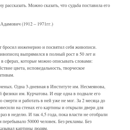
чу рассказать. Можно сказать, что судьба поставила его
Адамович (1912 – 1971гг.)
ет бросил инженерию и посвятил себя живописи.
ивописец выпрямился в полный рост в 50 лет и
о в сферах, которые можно описывать словами:
ствие цвета, исповедальность, творческое
ативам.
ченых. Одна 3-дневная в Институте им. Несмеянова,
й физики им. Курчатова. И еще одна в подвале его
 смерти и работать в ней уже не мог. За 2 месяца до
овесили на стенах его картины и открыли двери для
раз в неделю. И так 4,5 года, пока власти не отобрали
м перебывало 50000 человек. Без рекламы. Без
казывал картины людям.