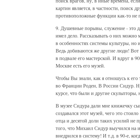
поиск врагов, ну, в иные времена, если
картин является, в частности, поиск д
противоположные функции как-то не п
9. Душевные порывы, служение - это д
имел дело. Рассказывать о них можно м
в особенностях системы культуры, но 
Ведь добиваются же другие люди! Вот 
в подвале его мастерской. И вдруг в 9
Москве есть его музей.
Чтобы Вы знали, как я отношусь к его
во Франции Роден, В России Сидур. Н
курсе, что были и другие скульпторы, 
В музее Сидура дали мне книжечку сын
создавался этот музей, чего это стоило
отца и десятой доли таких усилий не 
того, что Михаил Сидур выучился на и
внедрился в систему! И т.д. в 90-е, ко