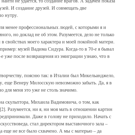
 найти не удается, то создание врагов. А задачей показа
рузей. И создание друзей. И совмещать две
о нутру.
ля менее профессиональных людей, с которыми я и
ного, но доклад не об этом. Разумеется, дело не только
и в свойствах моего характера и моей покойной матери.
пример: музей Вадима Сидура. Когда-то в 70-е я бывал
0-е уже после возвращения из эмиграции узнаю, что в
 творчеству, поясню так: в Италии был Микельанджело,
у, еще Венеру Милосскую невозможно забыть. Да, я в
но для меня это уже не столь значимо.
а скульптора, Михаила Вадимовича, о том, как
 [2]. Разумеется, ни я, ни моя мать в отношении картин
предпринимали. Даже в голову не приходило. Начать с
скусствоведа, стал директором выставочного зала –
гда еще не все было схвачено. А мы с матерью – да