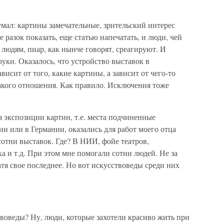
умал: картины замечательные, зрительский интерес
 разок показать, еще статью напечатать, и люди, чей
 людям, пиар, как нынче говорят, среагируют. И
уки. Оказалось, что устройство выставок в
висит от того, какие картины, а зависит от чего-то
акого отношения. Как правило. Исключения тоже
я экспозиции картин, т.е. места подчиненные
ии или в Германии, оказались для работ моего отца
сотни выставок. Где? В НИИ, фойе театров,
ха и т.д. При этом мне помогали сотни людей. Не за
атя свое последнее. Но вот искусствоведы среди них
твоведы? Ну, люди, которые захотели красиво жить при