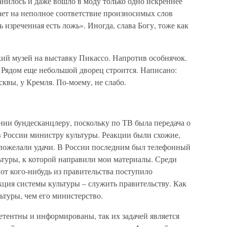
ранилось и даже вошло в моду только одно искреннее
ает на неполное соответствие произносимых слов
 изреченная есть ложь». Иногда, слава Богу, тоже как
кий музей на выставку Пикассо. Напротив особнячок.
 Рядом еще небольшой дворец строится. Написано:
осквы, у Кремля. По-моему, не слабо.
нии бундесканцлеру, поскольку по ТВ была передача о
в России министру культуры. Реакции были схожие,
пожелали удачи. В России последним был телефонный
ьтуры, к которой направили мои материалы. Среди
 от кого-нибудь из правительства поступило
ция системы культуры – служить правительству. Как
ьтуры, чем его министерство.
петентны и информированы, так их задачей является