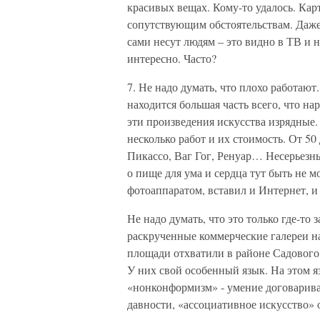
красивых вещах. Кому-то удалось. Кар
сопутствующим обстоятельствам. Даж
сами несут людям – это видно в ТВ и 
интересно. Часто?
7. Не надо думать, что плохо работают
находится большая часть всего, что на
эти произведения искусства изрядные. 
несколько работ и их стоимость. От 50
Пикассо, Ваг Гог, Ренуар… Несерьезн
о пище для ума и сердца тут быть не 
фотоаппаратом, вставил и Интернет, и
Не надо думать, что это только где-то 
раскрученные коммерческие галереи н
площади отхватили в районе Садового к
У них свой особенный язык. На этом я
«нонконформизм» - умение договариват
давности, «ассоциативное искусство» о