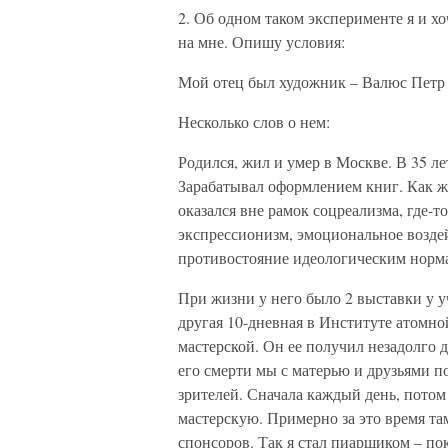
2. Об одном таком эксперименте я и хо
на мне. Опишу условия:
Мой отец был художник – Валюс Петр 
Несколько слов о нем:
Родился, жил и умер в Москве. В 35 л
Зарабатывал оформлением книг. Как ж
оказался вне рамок соцреализма, где-т
экспрессионизм, эмоциональное воздей
противостояние идеологическим норм
При жизни у него было 2 выставки у у
другая 10-дневная в Институте атомно
мастерской. Он ее получил незадолго до
его смерти мы с матерью и друзьями п
зрителей. Сначала каждый день, потом 
мастерскую. Примерно за это время та
спонсоров. Так я стал пиарщиком – по