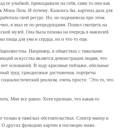
ад ее улыбкой, прикидывали на себя, сами то они как
к Мона Лиза. И почему. Казалось бы, картина дала для
аботала свой ресурс. Но, не подешевела при этом.
но, я знал ее по репродукциям. Пошел смотреть на
кий музей. Она была похожа на очередь в мавзолей.
ко пища для ума и сердца, но и что-то еще.
щеизвестны. Например, в обществах с тяжелыми
кций искусства является демонстрация людям, что
ь нет оснований. В ходу красивые пейзажи, обильные
тный труд, грандиозные достижения, портреты
 социалистический реализм, очень просто: "Это то, что
ить. Мне все равно. Хотя признаю, что какая-то
 только в тяжёлых обстоятельствах. Спектр манер и
. О других функциях картин я поговорю ниже.