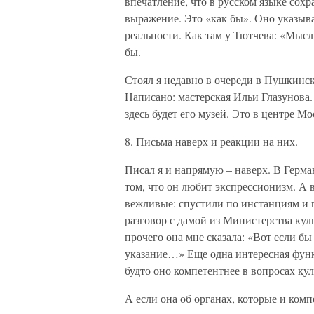
впечатление, что в русском языке сох
выражение. Это «как бы». Оно указыв
реальности. Как там у Тютчева: «Мысль
бы.
Стоял я недавно в очереди в Пушкинс
Написано: мастерская Ильи Глазунова.
здесь будет его музей. Это в центре М
8. Письма наверх и реакции на них.
Писал я и напрямую – наверх. В Герма
том, что он любит экспрессионизм. А 
вежливые: спустили по инстанциям и 
разговор с дамой из Министерства кул
прочего она мне сказала: «Вот если бы
указание…» Еще одна интересная функ
будто оно компетентнее в вопросах кул
А если она об органах, которые и ком