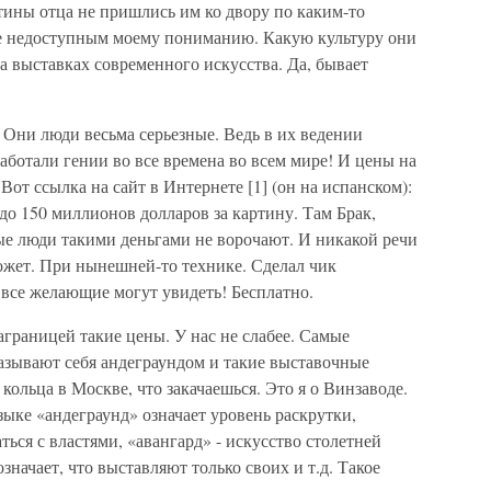
тины отца не пришлись им ко двору по каким-то
е недоступным моему пониманию. Какую культуру они
на выставках современного искусства. Да, бывает
. Они люди весьма серьезные. Ведь в их ведении
работали гении во все времена во всем мире! И цены на
Вот ссылка на сайт в Интернете [1] (он на испанском):
 до 150 миллионов долларов за картину. Там Брак,
ые люди такими деньгами не ворочают. И никакой речи
может. При нынешней-то технике. Сделал чик
 все желающие могут увидеть! Бесплатно.
заграницей такие цены. У нас не слабее. Самые
азывают себя андеграундом и такие выставочные
ольца в Москве, что закачаешься. Это я о Винзаводе.
зыке «андеграунд» означает уровень раскрутки,
ься с властями, «авангард» - искусство столетней
значает, что выставляют только своих и т.д. Такое