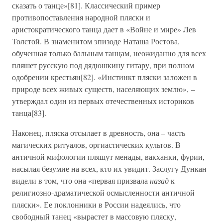
сказать о танце»[81]. Классический пример
противопоставления народной пляски и
аристократического танца дает в «Войне и мире» Лев
Толстой. В знаменитом эпизоде Наташа Ростова,
обученная только бальным танцам, неожиданно для всех
пляшет русскую под дядюшкину гитару, при полном
одобрении крестьян[82]. «Инстинкт пляски заложен в
природе всех живых существ, населяющих землю», –
утверждал один из первых отечественных историков
танца[83].
Наконец, пляска отсылает в древность, она – часть
магических ритуалов, оргиастических культов. В
античной мифологии пляшут менады, вакханки, фурии,
насылая безумие на всех, кто их увидит. Заслугу Дункан
видели в том, что она «первая призвала
назад
к
религиозно-драматической осмысленности античной
пляски». Ее поклонники в России надеялись, что
свободный танец «вырастет в массовую пляску,