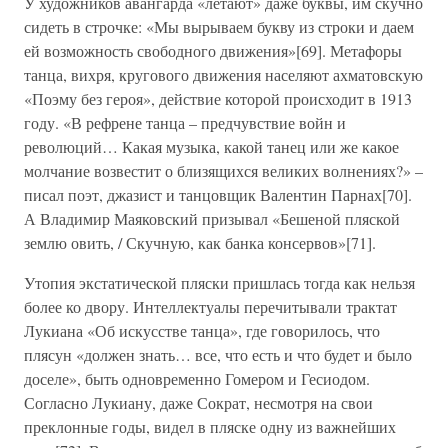
У художников авангарда «летают» даже буквы, им скучно
сидеть в строчке: «Мы вырываем букву из строки и даем
ей возможность свободного движения»[69]. Метафоры
танца, вихря, кругового движения населяют ахматовскую
«Поэму без героя», действие которой происходит в 1913
году. «В рефрене танца – предчувствие войн и
революций… Какая музыка, какой танец или же какое
молчание возвестит о близящихся великих волнениях?» –
писал поэт, джазист и танцовщик Валентин Парнах[70].
А Владимир Маяковский призывал «Бешеной пляской
землю овить, / Скучную, как банка консервов»[71].
Утопия экстатической пляски пришлась тогда как нельзя
более ко двору. Интеллектуалы перечитывали трактат
Лукиана «Об искусстве танца», где говорилось, что
плясун «должен знать… все, что есть и что будет и было
доселе», быть одновременно Гомером и Гесиодом.
Согласно Лукиану, даже Сократ, несмотря на свои
преклонные годы, видел в пляске одну из важнейших