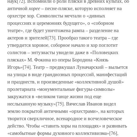
наук[72]. Вспомнили о роли пляски в древних культах, об
античной
хорее
– песне-пляске, которую исполняет на
орхестре хор. Символисты мечтали о «дивных
процессиях и церемониях будущего», о «соборном
театре», где будет уничтожена рампа – разделение на
актеров и зрителей[73]. Прообраз такого театра – где
утвердится хоровое, соборное начало и хор поглотит
солистов – энтузиасты увидели даже в «Половецких
плясках» М. Фокина из оперы Бородина «Князь
Игорь»[74]. Театр – предвкушал Луначарский – выльется
на улицы в виде грандиозных процессий, манифестаций
и празднеств, и произведенные «коллективной душой»
пролетариата «монументальные фигуры-символы»
закружатся в «великом танце жизни под еще
неслыханную музыку»[75]. Вячеслав Иванов видел
землю покрытой античными «орхестрами», на которых
творится сверхличное, всенародное и всечеловеческое
действо. Чтобы «ставить хоры на площадях» и развивать
«самобытные формы духовного коллективизма»[76],