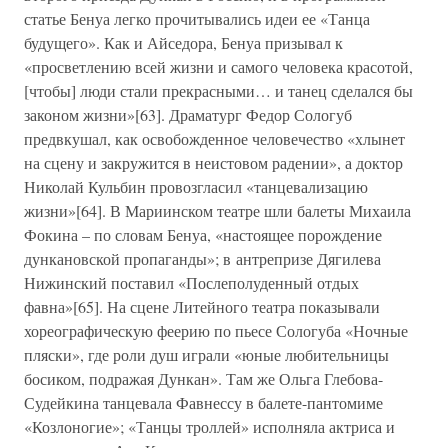
статье Бенуа легко прочитывались идеи ее «Танца
будущего». Как и Айседора, Бенуа призывал к
«просветлению всей жизни и самого человека красотой,
[чтобы] люди стали прекрасными… и танец сделался бы
законом жизни»[63]. Драматург Федор Сологуб
предвкушал, как освобожденное человечество «хлынет
на сцену и закружится в неистовом радении», а доктор
Николай Кульбин провозгласил «танцевализацию
жизни»[64]. В Мариинском театре шли балеты Михаила
Фокина – по словам Бенуа, «настоящее порождение
дункановской пропаганды»; в антрепризе Дягилева
Нижинский поставил «Послеполуденный отдых
фавна»[65]. На сцене Литейного театра показывали
хореографическую феерию по пьесе Сологуба «Ночные
пляски», где роли душ играли «юные любительницы
босиком, подражая Дункан». Там же Ольга Глебова-
Судейкина танцевала Фавнессу в балете-пантомиме
«Козлоногие»; «Танцы троллей» исполняла актриса и