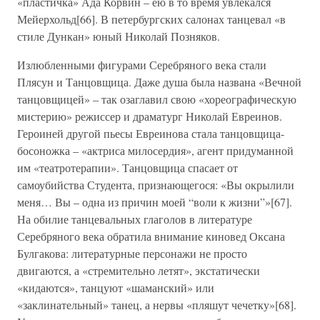
«пластичка» Ада Корвин – ею в то время увлекался
Мейерхольд[66]. В петербургских салонах танцевал «в
стиле Дункан» юный Николай Позняков.
Излюбленными фигурами Серебряного века стали
Плясун и Танцовщица. Даже душа была названа «Вечной
танцовщицей» – так озаглавил свою «хореографическую
мистерию» режиссер и драматург Николай Евреинов.
Героиней другой пьесы Евреинова стала танцовщица-
босоножка – «актриса милосердия», агент придуманной
им «театротерапии». Танцовщица спасает от
самоубийства Студента, признающегося: «Вы окрылили
меня… Вы – одна из причин моей “воли к жизни”»[67].
На обилие танцевальных глаголов в литературе
Серебряного века обратила внимание киновед Оксана
Булгакова: литературные персонажи не просто
двигаются, а «стремительно летят», экстатически
«кидаются», танцуют «шаманский» или
«заклинательный» танец, а нервы «пляшут чечетку»[68].