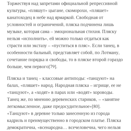
Торжествуя над запретами официальной репрессивной
культуры, «пляшут» цыгане, скоморохи, «пляшет»
канатоходец в небе над ярмаркой. Свободная от
условностей и ограничений, пляска подчинена лишь
музыке, которая сама – эмоциональная стихия. Пляску
нельзя «исполнить», ей можно только отдаться как
страсти или экстазу – «пуститься в пляс». Если танец, в
особенности бальный, представляет собой, по Лотману,
сочетание порядка и свободы, то в пляске второй гораздо
больше, чем первого[79].
Пляска и танец – классовые антиподы: «танцуют» на
балах, «пляшет» народ. Народная пляска – игрище, ее не
«танцуют», а «ходят» в парах или «водят» хороводы.
Танец же, по мнению деревенских стариков, – «занятие
легкомысленное, даже предосудительное»[80].
«Танцуют» в деревне только занесенную из города
кадриль и преимущественно в городском платье. Пляска
демократична, «всенародна… всечеловечна, чего нельзя