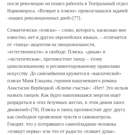
после революции он пошел работать в Театральный отдел
Наркомпроса. «Возврат к пляске» провозглашался задачей
«наших революционных дней»[77].
Семантически «пляска» – слово, которого, насколько мне
известно, нет в других европейских языках, – отличается
от «танца» акцентом на эмоциональности,
«естественности» и свободе. Пляска, «дикая» и
«экстатическая», противостоит танцу – этому
цивилизованному и регламентированному правилами
искусству. До самозабвения кружится в «вакхической»
пляске Маня Ельцова, героиня нашумевшего романа
Анастасии Вербицкой «Ключи счастья»: «Нет! Это нельзя
назвать танцем. Как будто накопившаяся энергия ищет
разрядиться в этих безумных жестах, в этом диком хаосе
движений»[78]. Пляска и танец противостоят друг другу
как свободное проявление чувств и самоконтроль.
Говорят, что у потерявшего самообладание человека
«пляшут нервы» или что от радости «пляшет душа».