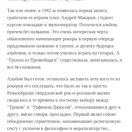
Так или иначе, в 1982-м появилась первая запись,
сработали ее втроем плюс Андрей Макаров, студент
курсом помладше и звукооператор. Получился альбом,
причем без названия. Это очень интересная черта:
обыкновенно начинающие рокеры в первую очередь
придумывали название и группе, и десятку будущих
альбомов, и только потом учились играть на гитарах. А
“Группа из Промобщаги” существовала, записывалась, и
все без названия.
Альбом был готов, оставалось заставить хоть кого-то из
рокеров его послушать, что было не так и просто.
Разнообразие свердловской рок-н-ролльной жизни
сводилось в те времена к постному выбору между
“Треком” и “Урфином Джюсом”, относившимися друг к
другу, мягко говоря, прохладно. Первый являл собою
объединение герметичное, напоминавшее религиозную
секту с уклоном в философию и морализаторство...