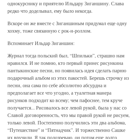
однокурснику и приятелю Ильдару Зиганшину. Слава
редко что доделывал, ему было некогда.
Вскоре он же вместе с Зиганшиным придумал еще одну
хохму, тоже связанную с рок-н-роллом.
Вспоминает Ильдар Зиганшин:
Журнал тогда польский был, “Шпильки”, страшно нам
нравился. И не помню, кто первый принес рисункина
пантыкинские песни, но появилась идея сделать парню
подарочный альбом из этих пакостей. Берешь строчку из
песни, она сама по себе абсолютно абсурдна и
предполагает все что угодно, а туалетная манера
рисунков подходит ко всему; чем пафоснее, тем круче
получается... Рисовалось все левой рукой, была у нас со
Славой договоренность, что мы правой рукой не рисуем,
только левой. Постепенно получились эти два альбома,
“Путешествие” и “Пятнадчик”. И торжественно Сашке
их вручили. Я так подозреваю, он потом еще долго