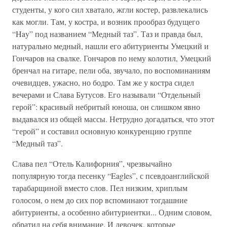
студенты, у кого сил хватало, жгли костер, развлекались
как могли. Там, у костра, и возник прообраз будущего
“Hay” под названием “Медный таз”. Таз и правда был,
натурально медный, нашли его абитуриенты Умецкий и
Гончаров на свалке. Гончаров по нему колотил, Умецкий
бренчал на гитаре, пели оба, звучало, по воспоминаниям
очевидцев, ужасно, но бодро. Там же у костра сидел
вечерами и Слава Бутусов. Его называли “Отдельный
герой”: красивый небритый юноша, он слишком явно
выдавался из общей массы. Нетрудно догадаться, что этот
“герой” и составил основную конкуренцию группе
“Медный таз”.
Слава пел “Отель Калифорния”, чрезвычайно
популярную тогда песенку “Eagles”, с псевдоанглийской
тарабарщиной вместо слов. Пел низким, хриплым
голосом, о нем до сих пор вспоминают тогдашние
абитуриенты, а особенно абитуриентки... Одним словом,
обратил на себя внимание. И девочек, которые