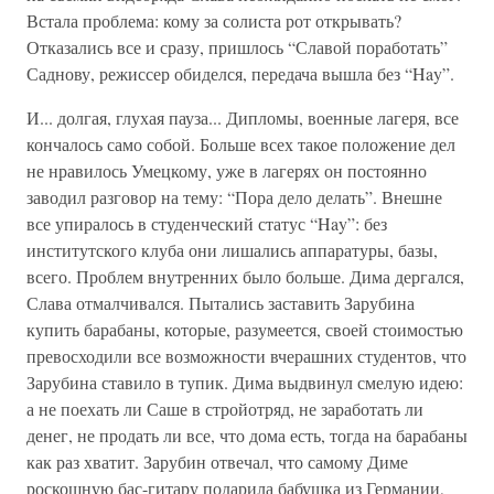
Встала проблема: кому за солиста рот открывать?
Отказались все и сразу, пришлось “Славой поработать”
Саднову, режиссер обиделся, передача вышла без “Hay”.
И... долгая, глухая пауза... Дипломы, военные лагеря, все
кончалось само собой. Больше всех такое положение дел
не нравилось Умецкому, уже в лагерях он постоянно
заводил разговор на тему: “Пора дело делать”. Внешне
все упиралось в студенческий статус “Hay”: без
институтского клуба они лишались аппаратуры, базы,
всего. Проблем внутренних было больше. Дима дергался,
Слава отмалчивался. Пытались заставить Зарубина
купить барабаны, которые, разумеется, своей стоимостью
превосходили все возможности вчерашних студентов, что
Зарубина ставило в тупик. Дима выдвинул смелую идею:
а не поехать ли Саше в стройотряд, не заработать ли
денег, не продать ли все, что дома есть, тогда на барабаны
как раз хватит. Зарубин отвечал, что самому Диме
роскошную бас-гитару подарила бабушка из Германии,