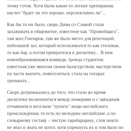
этому готов. Хотя были какие-то легкие препирания,
насчет “будет ли это хорошо, перспективно ли”...
Как бы то ни было, скоро Дима со Славой стали
захаживать в общежитие, известное как “Промобщага”,
там жил Гончаров, там же было место для репетиций,
небольшой зал, который использовался то как столовая,
то как бар, а потом превратился в дискотеку... В нем
новообразовавшаяся команда, троица студентов,
известная уже многим своим балагурством, мастерством
по части выпить, повеселиться, стала на гитарах
тренькать...
Скоро дотренькались до того, что стали во время
дискотеки вклиниваться между номерами и с завидным
отчаянием и весельем “лупить” вещи английского
происхождения, то есть по мелодике английские, а по
словарному составу – чистую тарабарщину, слов никто
не знал и знать не хотел, хотя упрекнуть их в том было по