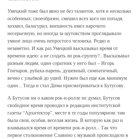
Умецкий тоже был явно не без талантов, хотя и несколько
особенных; своеобразен, смешил всех кого ни попадя,
хохмил, балагурил, внешность имел нарочито
несерьезную, но иногда за шутовством проглядывало
умное лицо очень непростого человека. Редко и
незаметно. И как раз Умецкий высказывал время от
времени идею: а не создать ли рок-группу?.. Высказывал
разным людям, один соратник у него был – Игорь
Гончаров, рубаха-парень, душевный, симпатичный,
вечно с улыбкой до ушей. Нужен был еще как минимум
один... Тогда и стал Дима присматриваться к Бутусову.
А Бутусов ни о каком рок-н-ролле не думал, Бутусов
свободное время проводил в редакции институтской
газеты “Архитектор”, месте в те годы популярном: там
была своя, особая, веселая жизнь. В которую как раз и
вламывался время от времени рок-н-ролл... Так что
первое столкновение Славино с музыкой происходило в