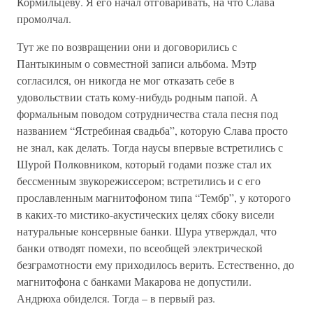
Кормильцеву. Я его начал отговаривать, на что Слава
промолчал.
Тут же по возвращении они и договорились с
Пантыкиным о совместной записи альбома. Мэтр
согласился, он никогда не мог отказать себе в
удовольствии стать кому-нибудь родным папой. А
формальным поводом сотрудничества стала песня под
названием “Ястребиная свадьба”, которую Слава просто
не знал, как делать. Тогда наусы впервые встретились с
Шурой Полковником, который годами позже стал их
бессменным звукорежиссером; встретились и с его
прославленным магнитофоном типа “Тембр”, у которого
в каких-то мистико-акустических целях сбоку висели
натуральные консервные банки. Шура утверждал, что
банки отводят помехи, по всеобщей электрической
безграмотности ему приходилось верить. Естественно, до
магнитофона с банками Макарова не допустили.
Андрюха обиделся. Тогда – в первый раз.