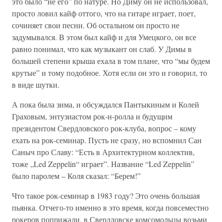
это было “не его” по натуре. Но Диму он не использовал,
просто ловил кайф оттого, что на гитаре играет, поет,
сочиняет свои песни. Об остальном он просто не
задумывался. В этом был кайф и для Умецкого, он все
равно понимал, что как музыкант он слаб. У Димы в
большей степени крыша ехала в том плане, что “мы будем
крутые” и тому подобное. Хотя если он это и говорил, то
в виде шутки.
А пока была зима, и обсуждался Пантыкиным и Колей
Граховым, энтузиастом рок-н-ролла и будущим
президентом Свердловского рок-клуба, вопрос – кому
ехать на рок-семинар. Пусть не сразу, но вспомнил Сан
Саныч про Славу: “Есть в Архитектурном коллектив,
тоже „Led Zeppelin“ играет”. Название “Led Zeppelin”
было паролем – Коля сказал: “Берем!”
Что такое рок-семинар в 1983 году? Это очень большая
пьянка. Отчего-то именно в это время, когда повсеместно
рокеров поприжали, в Свердловске комсомольцы возьми