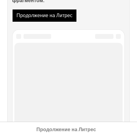
фрагментом.
Продолжение на Литрес
Читайте также
1984-1989
1984-1989 Брутальность любви (по Маяковскому), 1984,
холст, масло, 75х64 см. "Вам!" (по Маяковскому), 1984,
холст, масло, 90х90 см. Трансформация Авангарда, 1984,
холст, масло, 140х10 см. Судьба женщины, 1984, холст,
масло, 62х40 см. Предупреждение, 1985, холст, масло,
70х50 см. Рождение номенклатуры, 1986,
Продолжение на Литрес