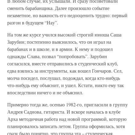
В любом случае, их услышали. И сразу посоветовали
сменить барабанщика. Далее произошло событие
незаметное, но важность его недооценить трудно: первый
разгон в будущем “Hay”.
На том же курсе учился высокий строгий юноша Саша
Зарубин; постепенно выяснилось, что он играл на
барабанах и в школе, и в армии. К нему и подошел
однажды Слава, позвал “попробовать”. Зарубин
согласился, вместе отправились в студенческий клуб,
едва взялись за инструменты, как вошел Гончаров. Сел,
молча посидел, послушал, подождал, когда кто-нибудь
что-нибудь ему объяснит, и ушел. Кстати, никто ему так
впоследствии ничего и не объяснил.
Примерно тогда же, осенью 1982-го, пригласили в группу
Андрея Саднова, гитариста. И вскоре началась в клубе
Арха методичная работа над новой программой, которую
планировалось записать летом. Группа оформилась, хотя
сразу было понятно, что группа эта – студенческая,