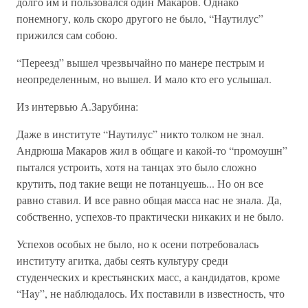
долго им и пользовался один Макаров. Однако
понемногу, коль скоро другого не было, “Наутилус”
прижился сам собою.
“Переезд” вышел чрезвычайно по манере пестрым и
неопределенным, но вышел. И мало кто его услышал.
Из интервью А.Зарубина:
Даже в институте “Наутилус” никто толком не знал.
Андрюша Макаров жил в общаге и какой-то “промоушн”
пытался устроить, хотя на танцах это было сложно
крутить, под такие вещи не потанцуешь... Но он все
равно ставил. И все равно общая масса нас не знала. Да,
собственно, успехов-то практически никаких и не было.
Успехов особых не было, но к осени потребовалась
институту агитка, дабы сеять культуру среди
студенческих и крестьянских масс, а кандидатов, кроме
“Hay”, не наблюдалось. Их поставили в известность, что