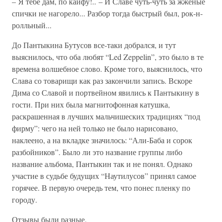
– Я тебе дам, по кайфу!.. – И Славе чуть-чуть за жженые
спички не нагорело... Разбор тогда быстрый был, рок-н-
ролльный...
До Пантыкина Бутусов все-таки добрался, и тут
выяснилось, что оба любят “Led Zeppelin”, это было в те
времена волшебное слово. Кроме того, выяснилось, что
Слава со товарищи как раз закончили запись. Вскоре
Дима со Славой и портвейном явились к Пантыкину в
гости. При них была магнитофонная катушка,
раскрашенная в лучших мальчишеских традициях “под
фирму”: чего на ней только не было нарисовано,
наклеено, а на вкладке значилось: “Али-Баба и сорок
разбойников”. Было ли это название группы либо
название альбома, Пантыкин так и не понял. Однако
участие в судьбе будущих “Наутилусов” принял самое
горячее. В первую очередь тем, что понес пленку по
городу.
Отзывы были разные.