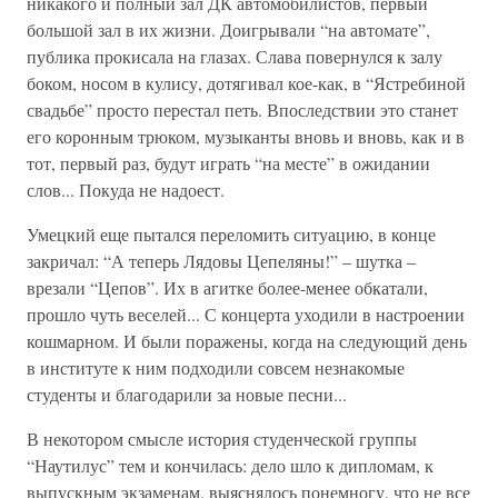
никакого и полный зал ДК автомобилистов, первый
большой зал в их жизни. Доигрывали “на автомате”,
публика прокисала на глазах. Слава повернулся к залу
боком, носом в кулису, дотягивал кое-как, в “Ястребиной
свадьбе” просто перестал петь. Впоследствии это станет
его коронным трюком, музыканты вновь и вновь, как и в
тот, первый раз, будут играть “на месте” в ожидании
слов... Покуда не надоест.
Умецкий еще пытался переломить ситуацию, в конце
закричал: “А теперь Лядовы Цепеляны!” – шутка –
врезали “Цепов”. Их в агитке более-менее обкатали,
прошло чуть веселей... С концерта уходили в настроении
кошмарном. И были поражены, когда на следующий день
в институте к ним подходили совсем незнакомые
студенты и благодарили за новые песни...
В некотором смысле история студенческой группы
“Наутилус” тем и кончилась: дело шло к дипломам, к
выпускным экзаменам, выяснялось понемногу, что не все