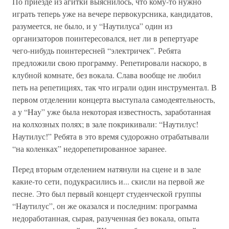
По приезде из агитки выяснилось, что кому-то нужно
играть теперь уже на вечере первокурсника, кандидатов,
разумеется, не было, и у “Наутилуса” один из
организаторов поинтересовался, нет ли в репертуаре
чего-нибудь поинтересней “электричек”. Ребята
предложили свою программу. Репетировали наскоро, в
клубной комнате, без вокала. Слава вообще не любил
петь на репетициях, так что играли один инструментал. В
первом отделении концерта выступала самодеятельность,
а у “Hay” уже была некоторая известность, заработанная
на колхозных полях; в зале покрикивали: “Наутилус!
Наутилус!” Ребята в это время судорожно отрабатывали
“на коленках” недорепетированное заранее.
Перед вторым отделением натянули на сцене и в зале
какие-то сети, подукрасились и... скисли на первой же
песне. Это был первый концерт студенческой группы
“Наутилус”, он же оказался и последним: программа
недоработанная, сырая, разученная без вокала, опыта