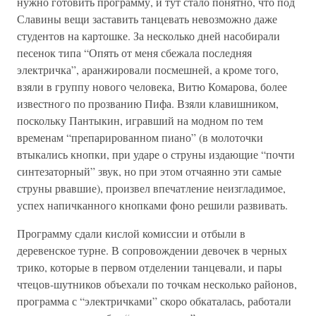
нужно готовить программу, и тут стало понятно, что под
Славины вещи заставить танцевать невозможно даже
студентов на картошке. За несколько дней насобирали
песенок типа “Опять от меня сбежала последняя
электричка”, аранжировали посмешней, а кроме того,
взяли в группу нового человека, Витю Комарова, более
известного по прозванию Пифа. Взяли клавишником,
поскольку Пантыкин, игравший на модном по тем
временам “препарированном пиано” (в молоточки
втыкались кнопки, при ударе о струны издающие “почти
синтезаторный” звук, но при этом отчаянно эти самые
струны рвавшие), произвел впечатление неизгладимое,
успех напичканного кнопками фоно решили развивать.
Программу сдали кислой комиссии и отбыли в
деревенское турне. В сопровождении девочек в черных
трико, которые в первом отделении танцевали, и пары
чтецов-шутников объехали по точкам несколько районов,
программа с “электричками” скоро обкаталась, работали