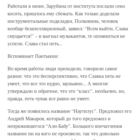
Работали в июне, Зарубина от института послали сено
косить, пришлось ему сбежать. Как только доделали
инструментальные подкладки, Полковник, человек
вообще безапелляционный, заявил: “Всем выйти, Слава
смущается!” – и выгнал музыкантов, те опомниться не
успели. Слава стал петь...
Вспоминает Пантыкин:
Во время работы люди приходили, говорили самое
разное: что это бесперспективно, что Славка петь не
умеет, что все это нудно, заунывно... А многие
утверждали и обратное, что это “класс”, необычно, но,
правда, петь чувак все равно не умеет.
Тогда же появилось название “Наутилус”. Предложил его
Андрей Макаров, который до того предложил и
неприжившегося “Али-Бабу”. Большого впечатления
название ни на кого не произвело, так что довольно