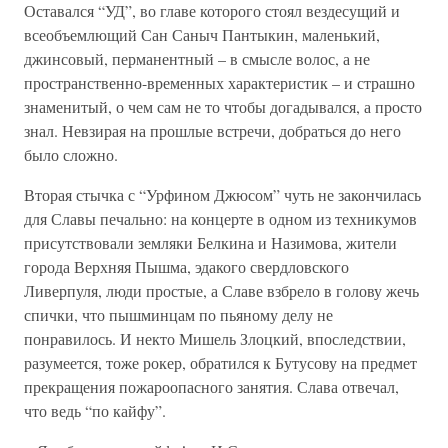
Оставался “УД”, во главе которого стоял вездесущий и
всеобъемлющий Сан Саныч Пантыкин, маленький,
джинсовый, перманентный – в смысле волос, а не
пространственно-временных характеристик – и страшно
знаменитый, о чем сам не то чтобы догадывался, а просто
знал. Невзирая на прошлые встречи, добраться до него
было сложно.
Вторая стычка с “Урфином Джюсом” чуть не закончилась
для Славы печально: на концерте в одном из техникумов
присутствовали земляки Белкина и Назимова, жители
города Верхняя Пышма, эдакого свердловского
Ливерпуля, люди простые, а Славе взбрело в голову жечь
спички, что пышминцам по пьяному делу не
понравилось. И некто Мишель Злоцкий, впоследствии,
разумеется, тоже рокер, обратился к Бутусову на предмет
прекращения пожароопасного занятия. Слава отвечал,
что ведь “по кайфу”.