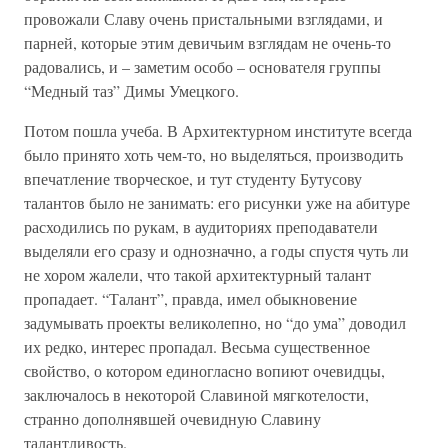
провожали Славу очень пристальными взглядами, и
парней, которые этим девичьим взглядам не очень-то
радовались, и – заметим особо – основателя группы
“Медный таз” Димы Умецкого.
Потом пошла учеба. В Архитектурном институте всегда
было принято хоть чем-то, но выделяться, производить
впечатление творческое, и тут студенту Бутусову
талантов было не занимать: его рисунки уже на абитуре
расходились по рукам, в аудиториях преподаватели
выделяли его сразу и однозначно, а годы спустя чуть ли
не хором жалели, что такой архитектурный талант
пропадает. “Талант”, правда, имел обыкновение
задумывать проекты великолепно, но “до ума” доводил
их редко, интерес пропадал. Весьма существенное
свойство, о котором единогласно вопиют очевидцы,
заключалось в некоторой Славиной мягкотелости,
странно дополнявшей очевидную Славину
талантливость.