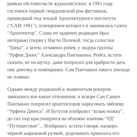
рамках обстоятельств журналистских: в 1981 году
состоялся первый свердловский рок-фестиваль,
прошедший под эгидой Архитектурного института
(“САИ-1981”), освещением которого и занималась газета
“Архитектор”. Слава по заданию редакции брал
интервью сперва у Насти Полевой, тогда солистки
“Трека”, а затем, отчаянно робея, у лидера группы
“Урфин Джюс” Александра Пантыкина. Робел, кстати
сказать, не на шутку, даже попросил для храбрости дать
ему девочку в помощники. Сам Пантыкин такого эпизода
не помнит.
Однако между редакцией и знаменитым рокером
завязались кое-какие отношения, и вскоре Сан Саныч
Пантыкин попросил архитекторов нарисовать эмблему
“Урфина Джюса”. И Бутусов изобразил “козью ножку”,
до сих пор красующуюся на обложке альбома “УД”
“Путешествие”... Изобразил, кстати говоря, наскоро,
черной шариковой ручкой, доделывать пришлось его