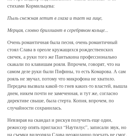
стихами Кормильцева:
Пыль снежная летит в глаза и тает на лице,
Мерцая, словно бриллиант в серебряном кольце...
Очень романтичная была песня, очень романтичный
стоял Слава в ореоле кружащихся рождественских
свечек, а руки того же Пантыкина профессионально
скакали по клавишам рояля. Впрочем, говорят, что на
самом деле руки были Пифины, то есть Комарова. А сам
рояль не звучал, потому что микрофона не хватило.
Передача вызвала какой-то гнев каких-то властей, вышла
днем, никем почти не замеченная, и тут же, согласно
директиве свыше, была стерта. Копия, впрочем, по
случайности сохранилась.
Невзирая на скандал и рискуя получить еще один,
режиссер опять пригласил “Наутилус”, записали звук, но
на съемки видеоряда Слава неожиданно поехать не смог.