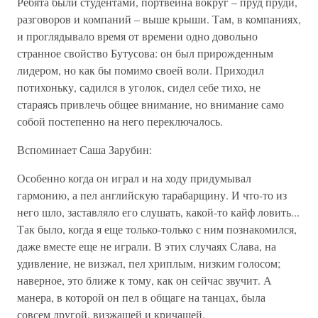
Ребята были студентами, портвейна вокруг – пруд пруди,
разговоров и компаний – выше крыши. Там, в компаниях,
и проглядывало время от времени одно довольно
странное свойство Бутусова: он был прирожденным
лидером, но как бы помимо своей воли. Приходил
потихоньку, садился в уголок, сидел себе тихо, не
стараясь привлечь общее внимание, но внимание само
собой постепенно на него переключалось.
Вспоминает Саша Зарубин:
Особенно когда он играл и на ходу придумывал
гармонию, а пел английскую тарабарщину. И что-то из
него шло, заставляло его слушать, какой-то кайф ловить...
Так было, когда я еще только-только с ним познакомился,
даже вместе еще не играли. В этих случаях Слава, на
удивление, не визжал, пел хриплым, низким голосом;
наверное, это ближе к тому, как он сейчас звучит. А
манера, в которой он пел в общаге на танцах, была
совсем другой, визжащей и кричащей.