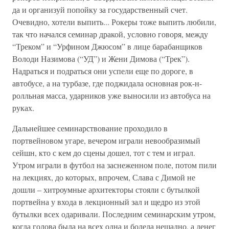
да и организуй попойку за государственный счет.
Очевидно, хотели выпить... Рокеры тоже выпить любили,
так что начался семинар дракой, условно говоря, между
“Треком” и “Урфином Джюсом” в лице барабанщиков
Володи Назимова (“УД”) и Жени Димова (“Трек”).
Надраться и подраться они успели еще по дороге, в
автобусе, а на турбазе, где поджидала основная рок-н-
ролльная масса, ударников уже выносили из автобуса на
руках.
Дальнейшее семинарствование проходило в
портвейновом угаре, вечером играли невообразимый
сейшн, кто с кем до сцены дошел, тот с тем и играл.
Утром играли в футбол на заснеженном поле, потом пили
на лекциях, до которых, впрочем, Слава с Димой не
дошли – хитроумные архитекторы стояли с бутылкой
портвейна у входа в лекционный зал и щедро из этой
бутылки всех одаривали. Последним семинарским утром,
когда голова была на всех одна и болела нещадно, а денег