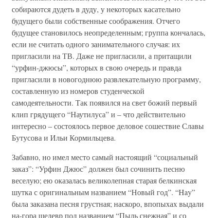
собираются дудеть в дуду, у некоторых касательно
будущего были собственные соображения. Отчего
будущее становилось неопределенным; группа кончалась,
если не считать одного занимательного случая: их
пригласили на ТВ. Даже не пригласили, а притащили
“урфин-джюсы”, которых в свою очередь и правда
пригласили в новогоднюю развлекательную программу,
составленную из номеров студенческой
самодеятельности. Так появился на свет божий первый
клип грядущего “Наутилуса” и – что действительно
интересно – состоялось первое деловое сошествие Славы
Бутусова и Ильи Кормильцева.
Забавно, но имел место самый настоящий “социальный
заказ”: “Урфин Джюс” должен был сочинить песню
веселую; ею оказалась великолепная старая белкинская
шутка с оригинальным названием “Новый год”. “Hay”
была заказана песня грустная; наскоро, впопыхах выдали
на-гора шедевр под названием “Пыль снежная” и со