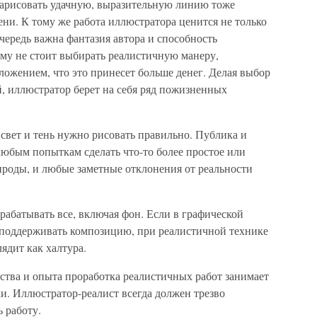
 нарисовать удачную, выразительную линию тоже
ени. К тому же работа иллюстратора ценится не только
чередь важна фантазия автора и способность
ому не стоит выбирать реалистичную манеру,
ожением, что это принесет больше денег. Делая выбор
й, иллюстратор берет на себя ряд пожизненных
свет и тень нужно рисовать правильно. Публика и
любым попыткам сделать что-то более простое или
ироды, и любые заметные отклонения от реальности
батывать все, включая фон. Если в графической
 поддерживать композицию, при реалистичной технике
ядит как халтура.
тва и опыта проработка реалистичных работ занимает
и. Иллюстратор-реалист всегда должен трезво
 работу.