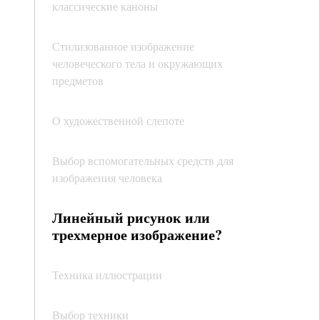
классические каноны
Стилизованное изображение
человеческого тела и окружающих
предметов
О художественной слепоте
Выбор вспомогательных средств для
изображения человека
Линейный рисунок или
трехмерное изображение?
Техника иллюстрации
Выбор техники