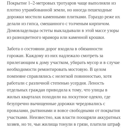
Покрытие 1–2-метровых тротуаров чаще выполняли из
плотно утрамбованной земли, но иногда пешеходные
дорожки мостили каменными плитками. Гораздо реже их
делали из гипса, смешанного с толченым кирпичом.
Домовладельцы-эстеты выкладывали в этой массе узоры
из разноцветного мрамора или каменной крошки.
Забота о состоянии дорог входила в обязанности
горожан. Каждому из них надлежало смотреть за
прилегающим к дому участком, убирать мусор и в случае
необходимости ремонтировать мостовую. В целом
помпеяне справлялись с нелегкой повинностью, хотя
работали с различной степенью усердия. Леность
отдельных граждан приводила к тому, что улицы в
жилых кварталах походили на лоскутное одеяло, где
безупречно вычищенные дорожки чередовались с
провалами, рытвинами и вовсе свободными от покрытия
участками. Неизвестно, как власти поощряли аккуратных
хозяев, но те, чьи жилища тонули в грязи, платили штраф