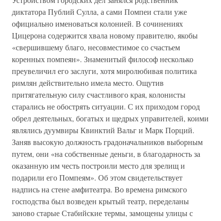
диктатора Публий Сулла, а сами Помпеи стали уже
официально именоваться колонией. В сочинениях
Цицерона содержится хвала новому правителю, якобы
«свершившему благо, несовместимое со счастьем
коренных помпеян». Знаменитый философ несколько
преувеличил его заслуги, хотя миролюбивая политика
римлян действительно имела место. Ощутив
притягательную силу счастливого края, колонисты
старались не обострять ситуации. С их приходом город
обрел деятельных, богатых и щедрых управителей, коими
являлись дуумвиры Квинктий Вальг и Марк Порций.
Заняв высокую должность градоначальников выборным
путем, они «на собственные деньги, в благодарность за
оказанную им честь построили место для зрелищ и
подарили его Помпеям». Об этом свидетельствует
надпись на стене амфитеатра. Во времена римского
господства был возведен крытый театр, переделаны
заново старые Стабийские термы, замощены улицы с