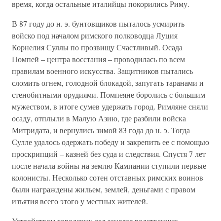
время, когда остальные италийцы покорились Риму.
В 87 году до н. э. бунтовщиков пыталось усмирить
войско под началом римского полководца Луция
Корнелия Суллы по прозвищу Счастливый. Осада
Помпей – центра восстания – проводилась по всем
правилам военного искусства. Защитников пытались
сломить огнем, голодной блокадой, запугать таранами и
стенобитными орудиями. Помпеяне боролись с большим
мужеством, в итоге сумев удержать город. Римляне сняли
осаду, отплыли в Малую Азию, где разбили войска
Митридата, и вернулись зимой 83 года до н. э. Тогда
Сулле удалось одержать победу и закрепить ее с помощью
проскрипций – казней без суда и следствия. Спустя 7 лет
после начала войны на землю Кампании ступили первые
колонисты. Несколько сотен отставных римских воинов
были награждены жильем, землей, деньгами с правом
изъятия всего этого у местных жителей.
Устройством городских дел занялся родственник