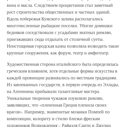
вина и масла. Следствием процветания стал заметный
рост строительства общественных и частных зданий.
Вдоль побережья Кумского залива располагались
многочисленные рыбацкие поселки. Убогие домишки
бедняков соседствовали с усадьбами знатных римлян,
приезжавших сюда отдыхать от столичной суеты.
Неистощимая городская казна позволяла возводить такие
крупные сооружения, как форум, театр и амфитеатр.
Художественная сторона италийского быта определялась
греческим влиянием, хотя отдельные формы искусства в
каждой провинции развивались по местным традициям.
Из завоеванных государств, в первую очередь из Эллады,
на Апеннины прибывали талантливые мастера.
Уникальные творения чужаков изумляли римлян,
заявлявших, что «плененная Греция пленила своих
врагов». Например, знаменитые мозаики Помпей по
композиции, колориту и стилю близки фрескам
художников Возрождения – Рафаэля Санти и Джулио