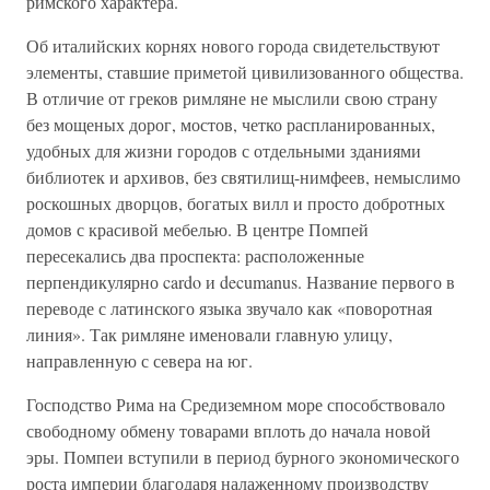
римского характера.
Об италийских корнях нового города свидетельствуют
элементы, ставшие приметой цивилизованного общества.
В отличие от греков римляне не мыслили свою страну
без мощеных дорог, мостов, четко распланированных,
удобных для жизни городов с отдельными зданиями
библиотек и архивов, без святилищ-нимфеев, немыслимо
роскошных дворцов, богатых вилл и просто добротных
домов с красивой мебелью. В центре Помпей
пересекались два проспекта: расположенные
перпендикулярно cardo и decumanus. Название первого в
переводе с латинского языка звучало как «поворотная
линия». Так римляне именовали главную улицу,
направленную с севера на юг.
Господство Рима на Средиземном море способствовало
свободному обмену товарами вплоть до начала новой
эры. Помпеи вступили в период бурного экономического
роста империи благодаря налаженному производству