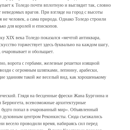
тупает к Толедо почти вплотную и выглядит так, словно
 неведомых врагов. При взгляде на город с высоты
я не человек, а сама природа. Однако Толедо строили
лько для королей и епископов.
у XIX века Толедо показался «мечтой антиквара,
кусство торжествует здесь буквально на каждом шагу,
, очаровывает и обольщает.
ио, ворота с гербами, железные решетки изящной
гвозди с огромным шляпками, лепнину, арабески,
ие зданиям такой же веселый вид, как хорошенькому
ический. Глядя на бесценные фрески Жана Бургоина и
фы Беррюгета, всевозможные архитектурные
к, будто попал в очарованный мир». Объявленный
л духовным центром Реконкисты. Сюда съезжались
они весело проводили время, набираясь сил перед