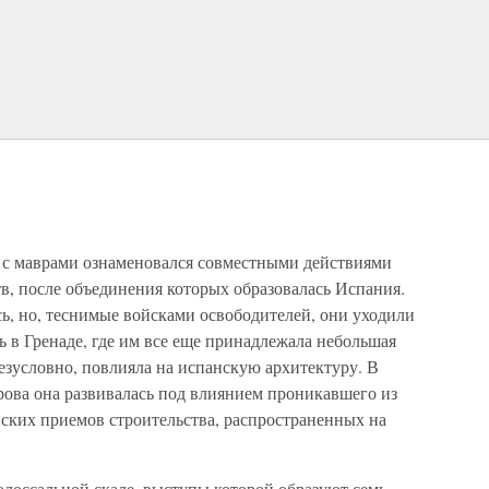
с маврами ознаменовался совместными действиями
в, после объединения которых образовалась Испания.
сь, но, теснимые войсками освободителей, они уходили
ь в Гренаде, где им все еще принадлежала небольшая
безусловно, повлияла на испанскую архитектуру. В
рова она развивалась под влиянием проникавшего из
ских приемов строительства, распространенных на
олоссальной скале, выступы которой образуют семь