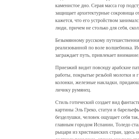
каменистое дно. Серая масса гор подс
защищает архитектурные сокровища от
кажется, что его устройством занималс
люди, причем не столько для себя, ско
Безымянному русскому путешественник
реализованной по воле волшебника. Ис
заграждает путь, привлекает внимание
Приезжий видит повсюду арабские пат
работы, покрытые резьбой молотки и 
колонки, железные накладки, придающ
личику румянец.
Стиль готический создает вид фантаст
картины Эль Греко, статуи и барелье
безделушки, человек ощущает себя та
главным городом Испании, Толедо ста
рыцари из христианских стран, здесь 