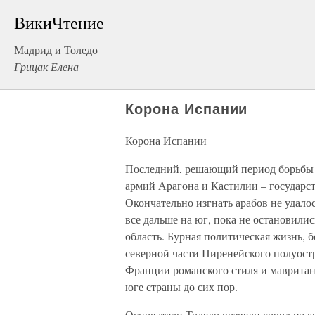
ВикиЧтение
Мадрид и Толедо
Грицак Елена
Корона Испании
Корона Испании
Последний, решающий период борьбы 
армий Арагона и Кастилии – государст
Окончательно изгнать арабов не удало
все дальше на юг, пока не остановилис
область. Бурная политическая жизнь, 
северной части Пиренейского полуост
Франции романского стиля и мавритан
юге страны до сих пор.
Основатели Толедо возвели город на к