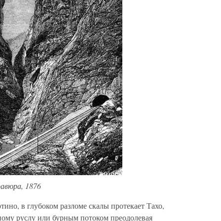
равюра, 1876
ино, в глубоком разломе скалы протекает Тахо,
аному руслу или бурным потоком преодолевая