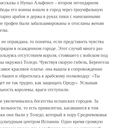
рассказы о Нуньо Альфонсе – втором легендарном
обеды его воины вошли в город через триумфальную
опарно арабов и держа в руках пики с нанизанными
ие трофеи были забальзамированы и отосланы женам
елы.
не оправдана, то понятна, если представить чувства
рядом в осажденном городе. Этот случай много раз
ользуясь отсутствием короля, стоявшего с войском под
ы окружил Толедо. Чувствуя скорую гибель, Беренгела
самое красивое платье, она вышла в сопровождении
 башен и обратилась к арабскому полководцу: «Ты
дет не так трудно, как защищать Ореду». Услышав
ьность королевы, враги отступили.
и увеличивались богатства испанских городов. За
ольности, то есть привилегии, касавшиеся в том
ки они были у Толедо, который в пору Средневековья
и культурным центром Испании. Одно время громкую