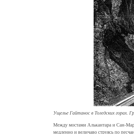
Ущелье Гайтанос в Толедских горах. Г
Между мостами Алькантара и Сан-Март
медленно и величаво струясь по песч