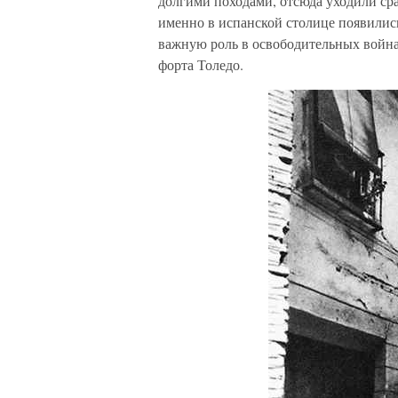
долгими походами, отсюда уходили ср
именно в испанской столице появили
важную роль в освободительных война
форта Толедо.