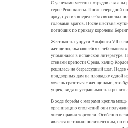
С успехами местных отрядов связаны 
герое Реконкисты. После очередной п
арку, пустив вперед себя связанных п
головами врагов. После шествия жутк
погибших по приказу королевы Беренг
Жестокость супруги Альфонса VII если 
женщины, оказавшейся с небольшим от
упоминался в испанской литературе. П
стенами крепости Ореда, калиф Кордов
решилась на безрассудный шаг. Надев 
придворных дам на площадку одной из
хочешь сразиться с женщинами, что бу
упрек, видя неустрашимость и решител
В ходе борьбы с маврами крепла мощь 
организацию ополчений они получали в
числе правил торговли. Особенно вели
являлся не только политическим, но 