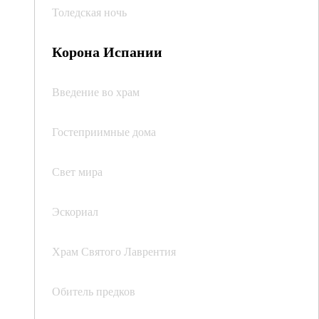
Толедская ночь
Корона Испании
Введение во храм
Гостеприимные дома
Свет мира
Эскориал
Храм Святого Лаврентия
Обитель предков