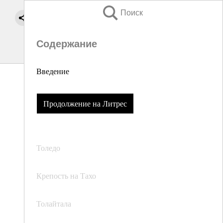
Поиск
Содержание
Введение
Продолжение на Литрес
Толедо
Крепость на Тахо
Толайтала