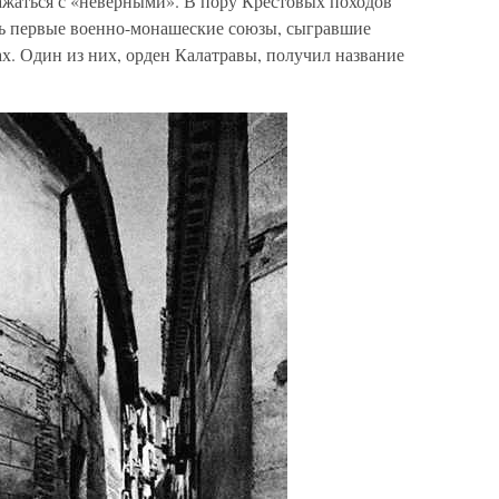
ажаться с «неверными». В пору Крестовых походов
сь первые военно-монашеские союзы, сыгравшие
х. Один из них, орден Калатравы, получил название