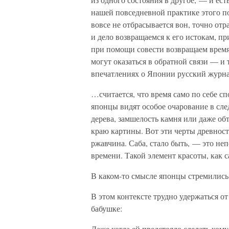
нашей повседневной практике этого по
вовсе не отбрасывается вон, точно отр
и дело возвращаемся к его истокам, 
при помощи совести возвращаем время
могут оказаться в обратной связи — и 
впечатлениях о Японии русский журн
…считается, что время само по себе 
японцы видят особое очарование в сле
дерева, замшелость камня или даже о
краю картины. Вот эти черты древност
ржавчина. Саба, стало быть, — это неп
времени. Такой элемент красоты, как 
В каком-то смысле японцы стремились 
В этом контексте трудно удержаться от
бабушке:
Даже когда ей предстояло сделать ком