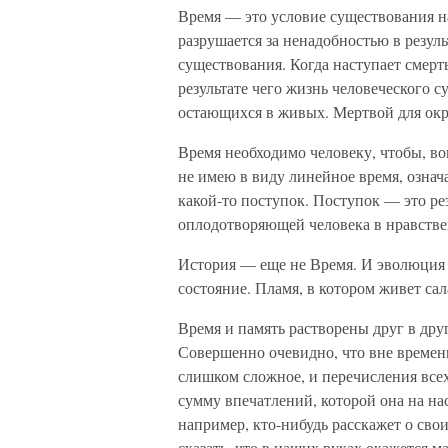
Время — это условие существования н
разрушается за ненадобностью в резуль
существования. Когда наступает смерт
результате чего жизнь человеческого с
остающихся в живых. Мертвой для о
Время необходимо человеку, чтобы, во
не имею в виду линейное время, означ
какой-то поступок. Поступок — это рез
оплодотворяющей человека в нравств
История — еще не Время. И эволюция 
состояние. Пламя, в котором живет са
Время и память растворены друг в дру
Совершенно очевидно, что вне времен
слишком сложное, и перечисления всех
сумму впечатлений, которой она на на
например, кто-нибудь расскажет о сво
сказать, что в наших руках окажется 