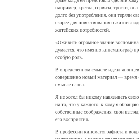
например, кресла, сервиза, трости, он
долго без употребления, они теряли с
скорее для повествования о жизни лю
житейских потребностей.
«Оживить огромное здание воспоминан
думается, что именно кинематограф пр
особую роль.
В определенном смысле идеал японцев
совершенно новый материал — время —
смысле слова.
Я не хотел бы никому навязывать сво
на то, что у каждого, к кому я обращаю
собственные соображения, свои взгля
его восприятия.
В профессии кинематографиста и вокру
не традиции, а именно предрассудки,