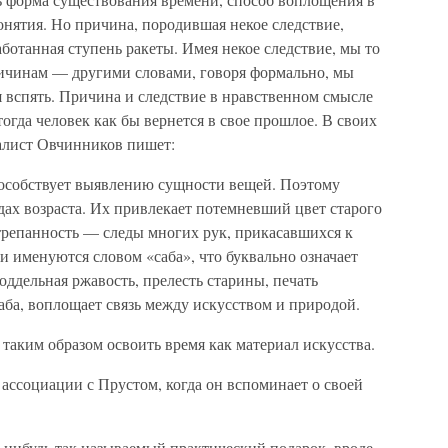
нятия. Но причина, породившая некое следствие,
аботанная ступень ракеты. Имея некое следствие, мы то
причинам — другими словами, говоря формально, мы
 вспять. Причина и следствие в нравственном смысле
тогда человек как бы вернется в свое прошлое. В своих
алист Овчинников пишет:
способствует выявлению сущности вещей. Поэтому
дах возраста. Их привлекает потемневший цвет старого
бтрепанность — следы многих рук, прикасавшихся к
и именуются словом «саба», что буквально означает
оддельная ржавость, прелесть старины, печать
саба, воплощает связь между искусством и природой.
таким образом освоить время как материал искусства.
 ассоциации с Прустом, когда он вспоминает о своей
у-нибудь так называемый практический подарок, вроде,