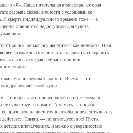
ашего «Я». Наша питательная атмосфера, которая
тате разрыва связей личности с условиями ее
ь. И смерть индивидуального времени тоже — в
ущества становится недоступной для чувств
кружающих.
плотившись, он мог осуществиться как личность. Но я
ающее возможность успеть что-то сделать, совершить
ультат, а я рассуждаю сейчас о причине,
енном смысле.
тоже. Это последовательности. Время — это
ламандра человеческой души.
ге — они как две стороны одной и той же медали.
и не существует и памяти. А память — понятие
 ее признаков не достаточно, чтобы определить всю ту
с действует. Память — понятие духовное! Пусть,
их детских впечатлениях, и можно с уверенностью
материал, при помощи которого мы сможем получить о