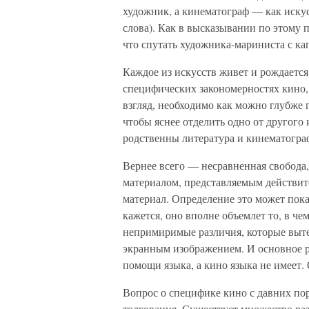
художник, а кинематограф — как иску
слова). Как в высказывании по этому
что спутать художника-мариниста с ка
Каждое из искусств живет и рождается
специфических закономерностях кино, 
взгляд, необходимо как можно глубже 
чтобы яснее отделить одно от другого
родственны литература и кинематогра
Вернее всего — несравненная свобода
материалом, представляемым действит
материал. Определение это может пока
кажется, оно вполне объемлет то, в че
непримиримые различия, которые выт
экранным изображением. И основное р
помощи языка, а кино языка не имеет.
Вопрос о специфике кино с давних пор
толкования. Существует множество ра