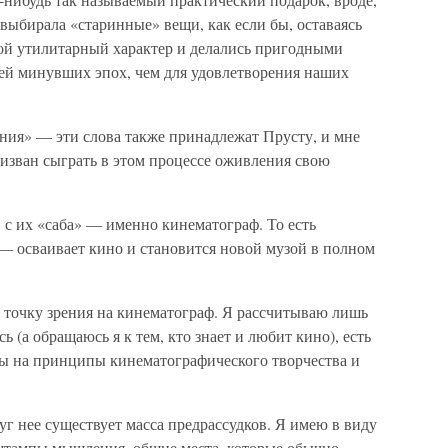
а выбирала «старинные» вещи, как если бы, оставаясь
вой утилитарный характер и делались пригодными
дей минувших эпох, чем для удовлетворения наших
ия» — эти слова также принадлежат Прусту, и мне
изван сыграть в этом процессе оживления свою
 с их «саба» — именно кинематограф. То есть
 осваивает кино и становится новой музой в полном
ю точку зрения на кинематограф. Я рассчитываю лишь
сь (а обращаюсь я к тем, кто знает и любит кино), есть
ды на принципы кинематографического творчества и
г нее существует масса предрассудков. Я имею в виду
 штампы мышления, общие места, которые обычно