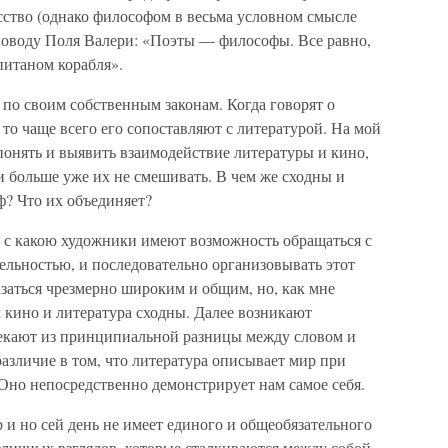
сство (однако философом в весьма условном смысле
 поводу Поля Валери: «Поэты — философы. Все равно,
питаном корабля».
 по своим собственным законам. Когда говорят о
то чаще всего его сопоставляют с литературой. На мой
понять и выявить взаимодействие литературы и кино,
 и больше уже их не смешивать. В чем же сходны и
ф? Что их объединяет?
, с какою художники имеют возможность обращаться с
ельностью, и последовательно организовывать этот
заться чрезмерно широким и общим, но, как мне
м кино и литература сходны. Далее возникают
екают из принципиальной разницы между словом и
азличие в том, что литература описывает мир при
 Оно непосредственно демонстрирует нам самое себя.
 и но сей день не имеет единого и общеобязательного
зличных взглядов, которые сталкиваются между собой