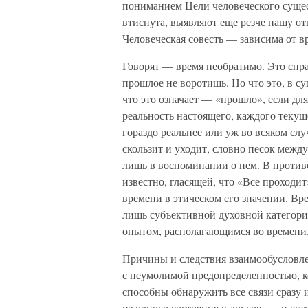
пониманием Цели человеческого сущес
втиснута, выявляют еще резче нашу от
Человеческая совесть — зависима от в
Говорят — время необратимо. Это спра
прошлое не воротишь. Но что это, в с
что это означает — «прошло», если д
реальность настоящего, каждого теку
гораздо реальнее или уж во всяком слу
скользит и уходит, словно песок межд
лишь в воспоминании о нем. В против
известно, гласящей, что «Все проходи
времени в этическом его значении. Вре
лишь субъективной духовной категори
опытом, располагающимся во времени
Причины и следствия взаимообусловле
с неумолимой предопределенностью, к
способны обнаружить все связи сразу и
из одного состояния в другое, — и ес