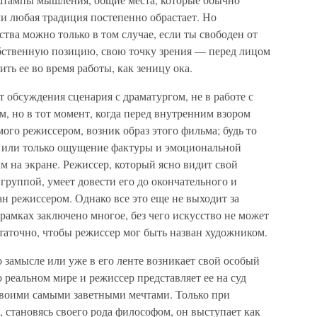
и любая традиция постепенно обрастает. Но
ства можно только в том случае, если ты свободен от
обственную позицию, свою точку зрения — перед лицом
ить ее во время работы, как зеницу ока.
 обсуждения сценария с драматургом, не в работе с
м, но в тот момент, когда перед внутренним взором
ого режиссером, возник образ этого фильма; будь то
в или только ощущение фактуры и эмоциональной
 на экране. Режиссер, который ясно видит свой
 группой, умеет довести его до окончательного и
н режиссером. Однако все это еще не выходит за
рамках заключено многое, без чего искусство не может
статочно, чтобы режиссер мог быть назван художником.
о замысле или уже в его ленте возникает свой особый
 реальном мире и режиссер представляет ее на суд
 своими самыми заветными мечтами. Только при
, становясь своего рода философом, он выступает как