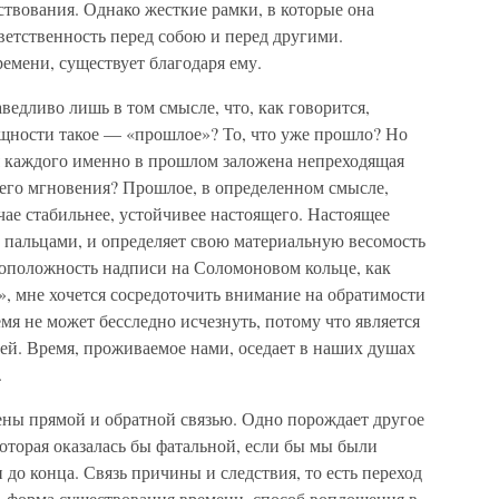
твования. Однако жесткие рамки, в которые она
ветственность перед собою и перед другими.
ремени, существует благодаря ему.
ведливо лишь в том смысле, что, как говорится,
ущности такое — «прошлое»? То, что уже прошло? Но
ля каждого именно в прошлом заложена непреходящая
щего мгновения? Прошлое, в определенном смысле,
чае стабильнее, устойчивее настоящего. Настоящее
у пальцами, и определяет свою материальную весомость
оположность надписи на Соломоновом кольце, как
т», мне хочется сосредоточить внимание на обратимости
мя не может бесследно исчезнуть, потому что является
ей. Время, проживаемое нами, оседает в наших душах
.
ны прямой и обратной связью. Одно порождает другое
оторая оказалась бы фатальной, если бы мы были
 до конца. Связь причины и следствия, то есть переход
ть форма существования времени, способ воплощения в