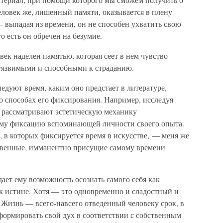
еловек же, лишенный памяти, оказывается в плену
 выпадая из времени, он не способен ухватить свою
о есть он обречен на безумие.
ек наделен памятью, которая сеет в нем чувство
 уязвимыми и способными к страданию.
едуют время, каким оно предстает в литературе,
о способах его фиксирования. Например, исследуя
 рассматривают эстетическую механику
аму фиксацию вспоминающей личности своего опыта.
 в которых фиксируется время в искусстве, — меня же
ственные, имманентно присущие самому времени
дает ему возможность осознать самого себя как
к истине. Хотя — это одновременно и сладостный и
. Жизнь — всего-навсего отведенный человеку срок, в
формировать свой дух в соответствии с собственным